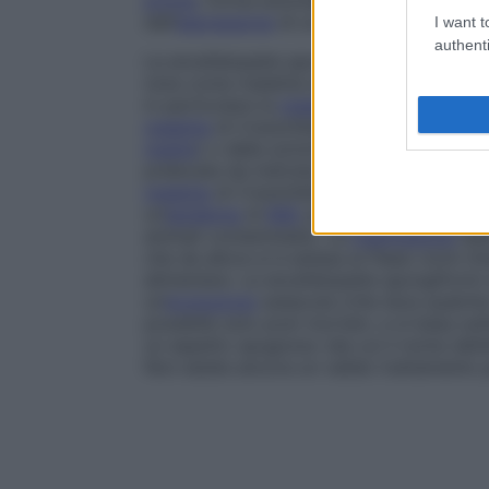
prione
, forma anomala di una
proteina
nat
dall’
espressione
di un
gene
(via normale de
I want t
authenti
Le encefalopatie spongiformi colpiscono i
nota come
malattia della mucca pazza
),
in particolare la
malattia
di Creutzfeldt-Ja
malattia
di Creutzfeldt-Jacob sono stati 
madre
) o dalla somministrazione di sost
prelevate da individui infetti. Una forma 
malattia
di Creutzfeldt-Jacob
, ha fatto l
un’
epidemia
di
BSE
propagatasi negli allev
animali contaminate). La
trasmissione
del
che da allora si è estesa ai Paesi vicini (
alimentare. Le encefalopatie spongiformi
un’
evoluzione
subacuta (che dura qualche
possibile solo
post mortem
, e si basa su
un aspetto spugnoso (da cui il nome dell
Non esiste ancora un valido trattamento p