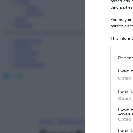
Fitness
based ads b
Sport
third parties
Esercizi
Video
You may sepa
Podcast
parties on t
This informa
Medicina AZ
Participants
Farmaci
Calcolatori
Please note
Persona
Oroscopo
information 
Abbonamenti
deny consent
I want t
Facebook
X
Instagram
in below Go
Opted 
I want t
Opted 
I want 
Advertis
Opted 
Home
»
Medicina A-Z
I want t