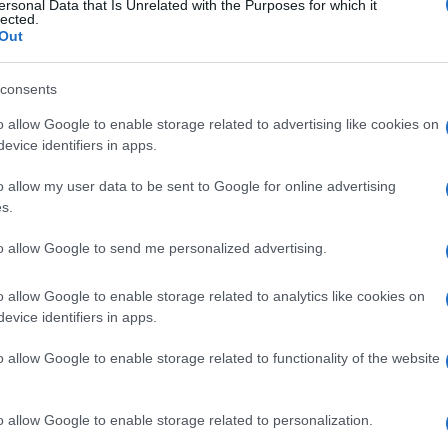
ia spongiforme su
ersonal Data that Is Unrelated with the Purposes for which it
lected.
Out
e
consents
o allow Google to enable storage related to advertising like cookies on
evice identifiers in apps.
Le
o allow my user data to be sent to Google for online advertising
s.
ti preferite
to allow Google to send me personalized advertising.
o allow Google to enable storage related to analytics like cookies on
evice identifiers in apps.
o allow Google to enable storage related to functionality of the website
o
centrale, trasmissibile da un individuo a un altro e
fettivo.
o allow Google to enable storage related to personalization.
ormi
si classificano diverse malattie imputabili a un