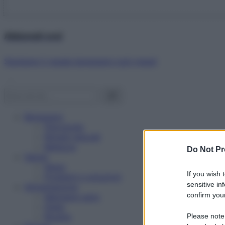
Abbonati ora!
Starbene ti regala benessere ogni mese!
Benessere
Psicologia
Rimedi naturali
Bellezza
Do Not Pr
Salute
News
If you wish 
Problemi e soluzioni
sensitive in
Alimentazione
confirm your
Mangiare sano
Diete
Ricette
Please note