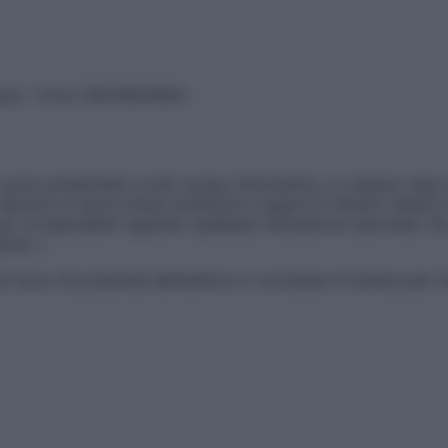
vata – P.Iva 13673600964
sono presentate a solo scopo informativo, in nessun caso p
devono in alcun modo sostituire il rapporto diretto medico-p
 di specialisti riguardo qualsiasi indicazione riportata. Se
aimer »
ticoli sono di proprietà dell’editore o concesse in licenza per 