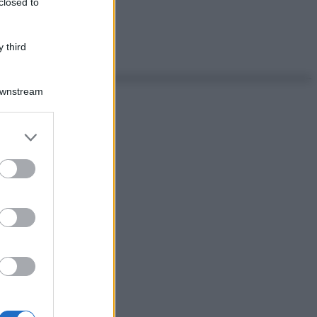
closed to
 third
Downstream
er and store
to grant or
ed purposes