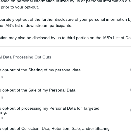
ased on personal information utilized by us or personal information dis
 prior to your opt-out.
rately opt-out of the further disclosure of your personal information by
he IAB’s list of downstream participants.
tion may also be disclosed by us to third parties on the IAB’s List of 
 that may further disclose it to other third parties.
 that this website/app uses one or more Google services and may gath
l Data Processing Opt Outs
including but not limited to your visit or usage behaviour. You may click 
 to Google and its third-party tags to use your data for below specifi
o opt-out of the Sharing of my personal data.
ogle consent section.
In
o opt-out of the Sale of my Personal Data.
In
to opt-out of processing my Personal Data for Targeted
ing.
In
o opt-out of Collection, Use, Retention, Sale, and/or Sharing