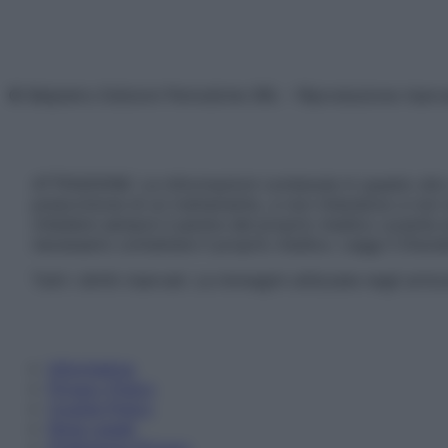
© Belpietro Edizioni Periodiche SRL – Riproduzione riser
ATTENZIONE: Le informazioni contenute in questo sito 
prescrizione di un trattamento, e non intendono e non 
chiedere sempre il parere del proprio medico curante e/o
necessario contattare il proprio medico. Leggi il Discl
Tutti i diritti riservati. Le immagini utilizzate negli ar
Informativa
Privacy Policy
Cookie Policy
Note Legali