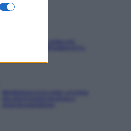
Aria condizionata: usala così,
senza rischiare raffreddore & Co.
Mindfulness tra le vette: a Cortina
due giorni lontani da stress e
ansia da smartphone