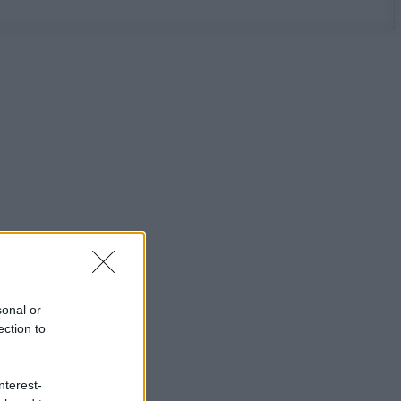
sonal or
ection to
nterest-