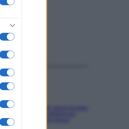
bacuta
ggi anche
Doccia, lavarsi tutti i giorni fa male
alla pelle? I miti da sfatare per
proteggerla davvero senza
stressarla