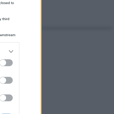
closed to
 third
Downstream
er and store
to grant or
ed purposes