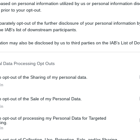
ased on personal information utilized by us or personal information dis
 prior to your opt-out.
rately opt-out of the further disclosure of your personal information by
he IAB’s list of downstream participants.
tion may also be disclosed by us to third parties on the IAB’s List of 
 that may further disclose it to other third parties.
 that this website/app uses one or more Google services and may gath
l Data Processing Opt Outs
including but not limited to your visit or usage behaviour. You may click 
 to Google and its third-party tags to use your data for below specifi
o opt-out of the Sharing of my personal data.
ogle consent section.
In
o opt-out of the Sale of my Personal Data.
In
to opt-out of processing my Personal Data for Targeted
ing.
In
o opt-out of Collection, Use, Retention, Sale, and/or Sharing