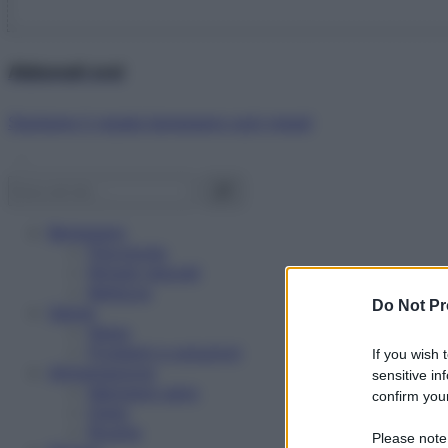
Abbonati ora!
Starbene ti regala benessere ogni mese!
Benessere
Psicologia
Rimedi naturali
Bellezza
Do Not Pr
Salute
News
Problemi e soluzioni
If you wish 
Alimentazione
sensitive in
Mangiare sano
confirm your
Diete
Ricette
Please note