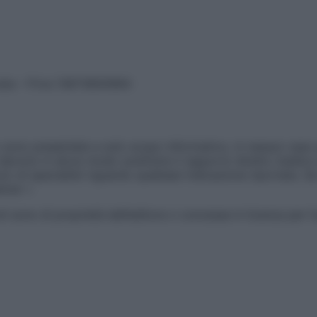
vata – P.Iva 13673600964
sono presentate a solo scopo informativo, in nessun caso p
devono in alcun modo sostituire il rapporto diretto medico-p
 di specialisti riguardo qualsiasi indicazione riportata. Se
aimer »
ticoli sono di proprietà dell’editore o concesse in licenza per 