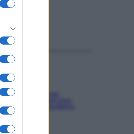
ggi anche
Capelli spezzati lungo
l’attaccatura? Scopri come
risolvere l’annoso problema