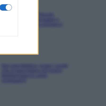
Fame dopo cena? Perché
succede e 6 snack leggeri e
appetitosi che non rovinano il
sonno
Non solo Maldive: scopri i coralli
che si nascondono nel nostro
Mediterraneo (e come
proteggerli)