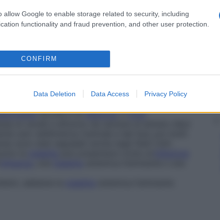
te ha un decorso meno grave, con un
indice
di
o allow Google to enable storage related to security, including
cation functionality and fraud prevention, and other user protection.
mielite
grave dovuta a un
alfavirus
, il
virus
 ai cavalli e all’uomo solitamente da zanzare
Culiseta
si in tutto il mondo ma è riscontrata soprattutto
ll’uomo la
malattia
inizia all’improvviso, con
cefalea
,
CONFIRM
zione
coinvolge rapidamente il
sistema nervoso
onnolenza e qualche volta
coma
profondo. È
fatti di rado recuperano completamente. L’
incidenza
Data Deletion
Data Access
Privacy Policy
alomielite
dovuta a un
alfavirus
, il
virus
sa ai cavalli e all’uomo da zanzare di almeno dieci
mente solo nell’America Centrale e del Sud, poi molti
na) sono stati segnalati anche negli Stati Uniti
’uomo la
malattia
può presentarsi come un’
infezione
influenza
, una
malattia
sistemica fulminante o una
blemi, sebbene la
malattia
sistemica fulminante