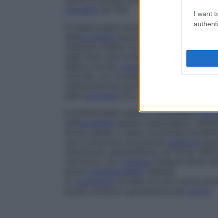
equina orientale ma la
malattia
solitamen
mortalità
del 10%.
I want t
authenti
Encefalomielite equina orientale
Encefalo
dell’
encefalite
equina orientale, trasmesso
melanura
infette; la
malattia
può diffonder
negli Stati Uniti orientali e in Canada. Ne
febbre, brividi,
nausea
e
vomito
, poi l’
infe
centrale, con conseguente confusione, s
solitamente più grave nei bambini, che in
della
mortalità
è di circa il 70%.
Encefalomielite equina venezuelana
Encef
dell’
encefalite
equina venezuelana, trasmes
diversi generi; è stata riscontrata inizial
casi (compresa una grande
epidemia
equi
meridionali, specialmente nel Texas. Nell
subclinica, una
malattia
benigna simile all’
grave
encefalomielite
febbrile.
La
guarigione
avviene di solito senza pro
possa condurre rapidamente alla
morte
.