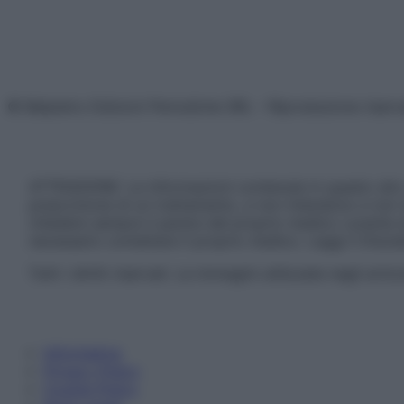
© Belpietro Edizioni Periodiche SRL – Riproduzione riser
ATTENZIONE: Le informazioni contenute in questo sito 
prescrizione di un trattamento, e non intendono e non 
chiedere sempre il parere del proprio medico curante e/o
necessario contattare il proprio medico. Leggi il Discl
Tutti i diritti riservati. Le immagini utilizzate negli ar
Informativa
Privacy Policy
Cookie Policy