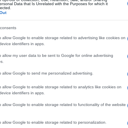
ite equina
ersonal Data that Is Unrelated with the Purposes for which it
lected.
Out
consents
Le
o allow Google to enable storage related to advertising like cookies on
evice identifiers in apps.
ti preferite
o allow my user data to be sent to Google for online advertising
s.
to allow Google to send me personalized advertising.
o allow Google to enable storage related to analytics like cookies on
trasmettono ai cavalli (e all’uomo) dalla puntura di
evice identifiers in apps.
lomielite
causata da un
alfavirus
, appunto il
virus
o allow Google to enable storage related to functionality of the website
so ai cavalli e all’uomo solitamente dalle zanzare
a riscontrata in un primo momento nelle regioni
o. I sintomi somigliano a quelli dell’
encefalomielite
o allow Google to enable storage related to personalization.