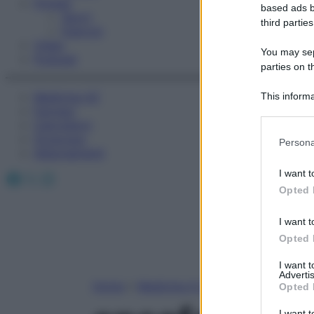
Fitness
based ads b
Sport
third parties
Esercizi
Video
You may sepa
Podcast
parties on t
Medicina AZ
This informa
Farmaci
Participants
Calcolatori
Please note
Oroscopo
Persona
information 
Abbonamenti
deny consent
I want t
Facebook
X
Instagram
in below Go
Opted 
I want t
Opted 
I want 
Advertis
Home
»
Medicina A-Z
Opted 
I want t