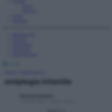
Fitness
Sport
Esercizi
Video
Podcast
Medicina AZ
Farmaci
Calcolatori
Oroscopo
Abbonamenti
Facebook
X
Instagram
Home
»
Medicina A-Z
emiplegia infantile
Redazione Starbene
1 Gennaio 2025 – Lettura 1 minuto
Seguici su