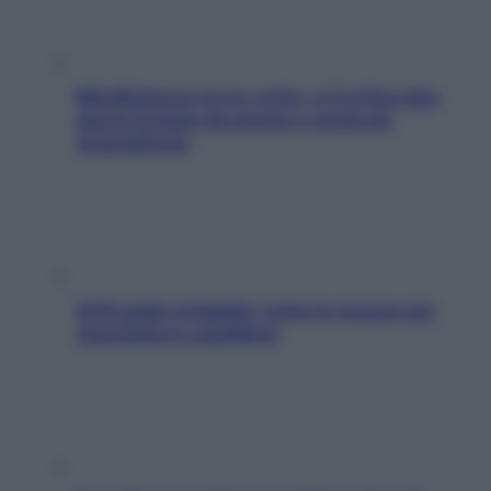
Mindfulness tra le vette: a Cortina due
giorni lontani da stress e ansia da
smartphone
SOS pelle irritabile: tutte le mosse per
riportarla in equilibrio