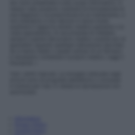
sito sono presentate a solo scopo informativo, in
nessun caso possono costituire la formulazione di
una diagnosi o la prescrizione di un trattamento, e
non intendono e non devono in alcun modo
sostituire il rapporto diretto medico-paziente o la
visita specialistica. Si raccomanda di chiedere
sempre il parere del proprio medico curante e/o di
specialisti riguardo qualsiasi indicazione riportata.
Se si hanno dubbi o quesiti sull’uso di un farmaco
è necessario contattare il proprio medico. Leggi il
Disclaimer »
Tutti i diritti riservati. Le immagini utilizzate negli
articoli sono di proprietà dell’editore o concesse
in licenza per l’uso. È vietata la riproduzione non
autorizzata.
Informativa
Privacy Policy
Cookie Policy