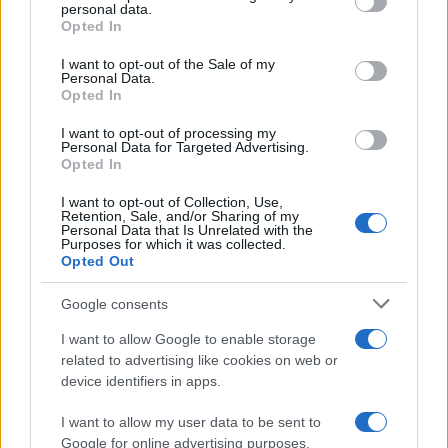
disclose it to other third parties.
personal data.
Opted In
Please note that this website/app uses one or more Google
services and may gather and store information including but
I want to opt-out of the Sale of my
Personal Data.
not limited to your visit or usage behaviour. You may click to
Opted In
grant or deny consent to Google and its third-party tags to
use your data for below specified purposes in below Google
I want to opt-out of processing my
consent section.
Personal Data for Targeted Advertising.
Opted In
I want to opt-out of Collection, Use,
Retention, Sale, and/or Sharing of my
Personal Data that Is Unrelated with the
Purposes for which it was collected.
Opted Out
Google consents
I want to allow Google to enable storage
related to advertising like cookies on web or
device identifiers in apps.
I want to allow my user data to be sent to
Google for online advertising purposes.