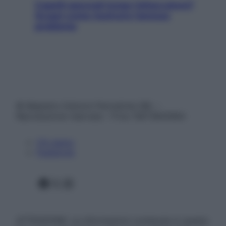
Capelli spezzati lungo l’attaccatura?
Scopri come risolvere l’annoso
problema
© Belpietro Edizioni Periodiche SRL –
Riproduzione riservata – P.Iva 13673600964
Chi siamo
Pubblicità
Facebook
X
Instagram
ATTENZIONE: Le informazioni contenute in questo