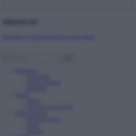
Abbonati ora!
Starbene ti regala benessere ogni mese!
Benessere
Psicologia
Rimedi naturali
Bellezza
Salute
News
Problemi e soluzioni
Alimentazione
Mangiare sano
Diete
Ricette