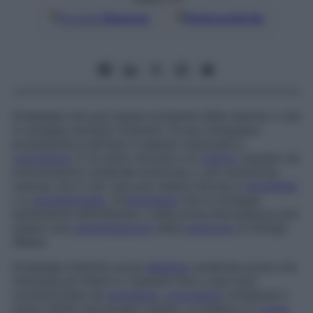
Google
Discover
Fonti preferite
Emiplegia che può essere presente dalla nascita o che
si sviluppa durante l’infanzia. Si può sviluppare
acutamente e all’inizio è spesso associata a
convulsioni
. È di solito dovuta a un
infarto
causato da
un’occlusione cerebrale arteriosa o, più raramente,
venosa, ma in rari casi può essere dovuta a
encefalite
o a
encefalopatia
. Un’
emiplegia
che si sviluppa
lentamente nell’infanzia o nella prima fanciullezza può
essere una
manifestazione
della
sindrome
di Stürge-
Weber.
Emiplegia infantile acuta
Malattia
cerebrale acuta che
interessa gli infanti e i bambini fino a due anni,
caratterizzata da
emiplegia
,
convulsioni
unilaterali e
severi difetti neurologici residui. La febbre e il
coma