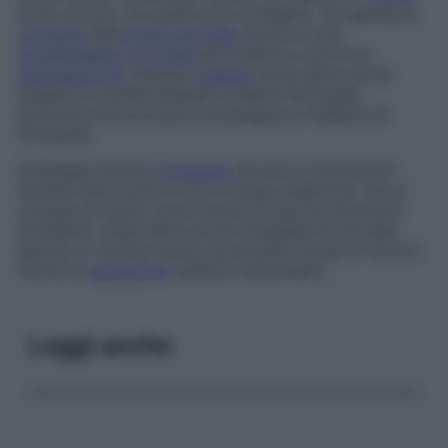
sono comuni. Le cause sono molteplici, tra queste la
trombosi
dell’
arteria carotide
interna e una
tromboflebite
corticale
secondaria a una forte
disidratazione
. Questa
malattia
viene detta anche
malattia
(o
poliencefalite
)
di Marie-Strümpell
,
sindrome emiconvulsiva-emiplegica
e
malattia di
Strümpell
.
Emiplegia isterica
Emiplegia
dovuta a motivazioni
mentali subconscie e non a cause organiche, che si
sviluppa di solito come forma di fuga da situazioni
stressanti; viene detta anche
emiplegia funzionale
.
Spesso si verifica anche una perdita totale di tutte le
forme di
sensazione
nell’arto interessato.
Leggi anche