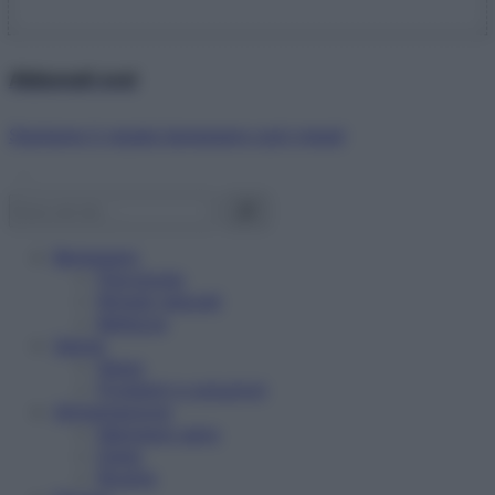
Abbonati ora!
Starbene ti regala benessere ogni mese!
Benessere
Psicologia
Rimedi naturali
Bellezza
Salute
News
Problemi e soluzioni
Alimentazione
Mangiare sano
Diete
Ricette