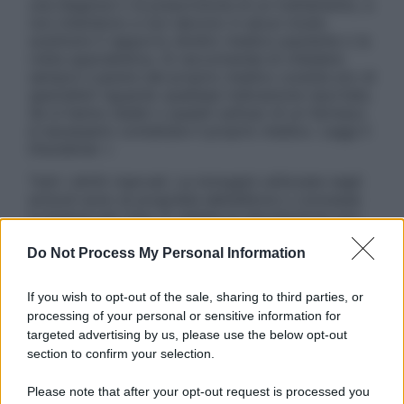
una diagnosi o la prescrizione di un trattamento, e
non intendono e non devono in alcun modo
sostituire il rapporto diretto medico-paziente o la
visita specialistica. Si raccomanda di chiedere
sempre il parere del proprio medico curante e/o di
specialisti riguardo qualsiasi indicazione riportata.
Se si hanno dubbi o quesiti sull’uso di un farmaco
è necessario contattare il proprio medico. Leggi il
Disclaimer »
Tutti i diritti riservati. Le immagini utilizzate negli
articoli sono di proprietà dell’editore o concesse
in licenza per l’uso. È vietata la riproduzione non
autorizzata.
Do Not Process My Personal Information
If you wish to opt-out of the sale, sharing to third parties, or
Informativa
processing of your personal or sensitive information for
Privacy Policy
targeted advertising by us, please use the below opt-out
Cookie Policy
section to confirm your selection.
Note Legali
Preferenze Privacy
Please note that after your opt-out request is processed you