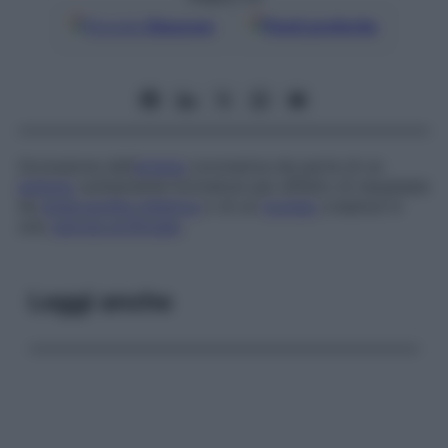
Google
Discover
Fonti preferite
Occlusione dell’
arteria
coronarica da parte di un
embolo
solitamente formatosi per effetto di neoplasie
da
endocardite infettiva
o di un
trombo
creatosi in
una
valvola artificiale
.
Leggi anche