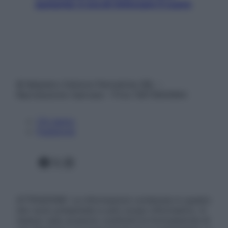
aumenta: è ora di rinforzare il cuore
© Belpietro Edizioni Periodiche SRL –
Riproduzione riservata – P.Iva 13673600964
Chi siamo
Pubblicità
Facebook
X
Instagram
ATTENZIONE: Le informazioni contenute in questo
sito sono presentate a solo scopo informativo, in
nessun caso possono costituire la formulazione di