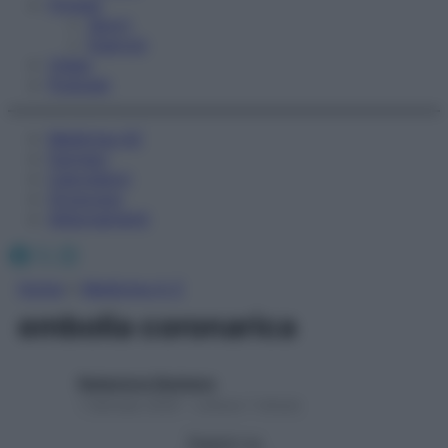
Fitness
Sport
Esercizi
Video
Podcast
Medicina AZ
Farmaci
Calcolatori
Oroscopo
Abbonamenti
Facebook
X
Instagram
Home
»
Medicina A-Z
embolia coronarica
Redazione Starbene
1 Gennaio 2025 – Lettura 1 minuto
Seguici su