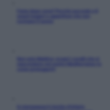
Fame dopo cena? Perché succede e 6
snack leggeri e appetitosi che non
rovinano il sonno
Non solo Maldive: scopri i coralli che si
nascondono nel nostro Mediterraneo (e
come proteggerli)
In menopausa il rischio d’infarto