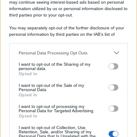
may continue seeing interest-based ads based on personal
information utilized by us or personal information disclosed to
third parties prior to your opt-out.
You may separately opt-out of the further disclosure of your
personal information by third parties on the IAB’s list of
downstream participants.
Personal Data Processing Opt Outs
This information may also be disclosed by us to third parties
on the IAB’s List of Downstream Participants that may further
I want to opt-out of the Sharing of my
disclose it to other third parties.
personal data.
Opted In
Please note that this website/app uses one or more Google
services and may gather and store information including but
I want to opt-out of the Sale of my
Personal Data.
not limited to your visit or usage behaviour. You may click to
Opted In
grant or deny consent to Google and its third-party tags to
use your data for below specified purposes in below Google
I want to opt-out of processing my
consent section.
Personal Data for Targeted Advertising.
Opted In
I want to opt-out of Collection, Use,
Retention, Sale, and/or Sharing of my
Personal Data that Is Unrelated with the