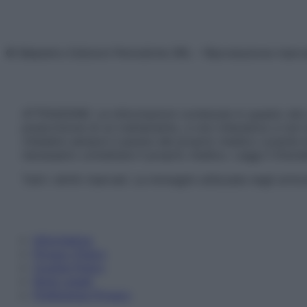
© Belpietro Edizioni Periodiche SRL – Riproduzione riser
ATTENZIONE: Le informazioni contenute in questo sito 
prescrizione di un trattamento, e non intendono e non 
chiedere sempre il parere del proprio medico curante e/o
necessario contattare il proprio medico. Leggi il Discl
Tutti i diritti riservati. Le immagini utilizzate negli ar
Informativa
Privacy Policy
Cookie Policy
Note Legali
Preferenze Privacy