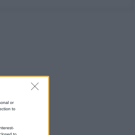
sonal or
ection to
nterest-
closed to