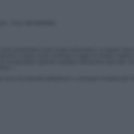
vata – P.Iva 13673600964
sono presentate a solo scopo informativo, in nessun caso p
devono in alcun modo sostituire il rapporto diretto medico-p
 di specialisti riguardo qualsiasi indicazione riportata. Se
aimer »
ticoli sono di proprietà dell’editore o concesse in licenza per 