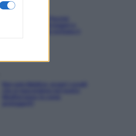
Fame dopo cena? Perché
succede e 6 snack leggeri e
appetitosi che non rovinano il
sonno
Non solo Maldive: scopri i coralli
che si nascondono nel nostro
Mediterraneo (e come
proteggerli)