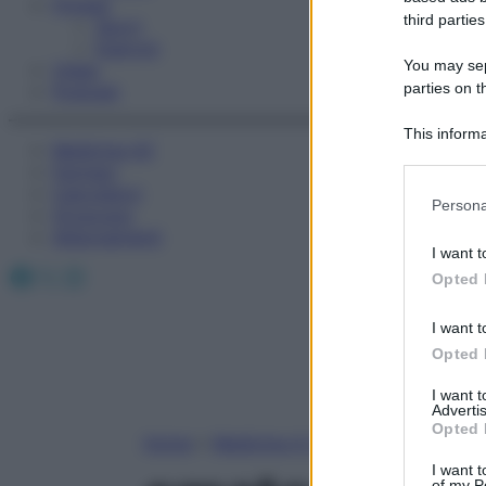
Fitness
third parties
Sport
Esercizi
You may sepa
Video
parties on t
Podcast
This informa
Medicina AZ
Participants
Farmaci
Calcolatori
Please note
Persona
Oroscopo
information 
Abbonamenti
deny consent
I want t
in below Go
Facebook
X
Instagram
Opted 
I want t
Opted 
I want 
Advertis
Opted 
Home
»
Medicina A-Z
I want t
of my P