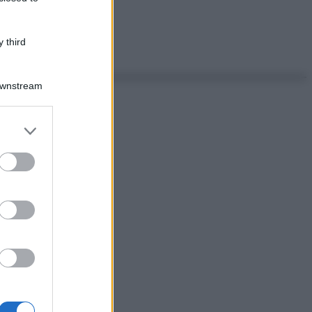
 third
Downstream
er and store
to grant or
ed purposes