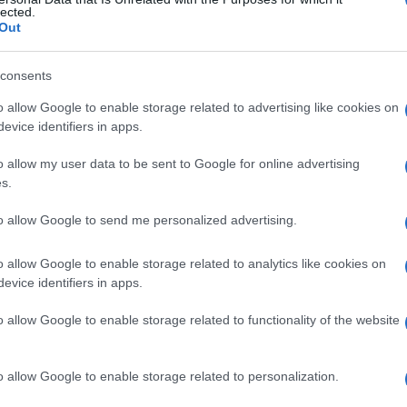
lected.
Out
consents
Le
o allow Google to enable storage related to advertising like cookies on
evice identifiers in apps.
ti preferite
o allow my user data to be sent to Google for online advertising
s.
to allow Google to send me personalized advertising.
o allow Google to enable storage related to analytics like cookies on
sente nel
midollo osseo
, che ha approssimativamente
evice identifiers in apps.
are molto addensata senza nucleoli e contenente
gonio e le altre cellule del
sangue
non è chiara. Si
o allow Google to enable storage related to functionality of the website
ne ematopoietica e viene detto anche
emoblasta
o allow Google to enable storage related to personalization.