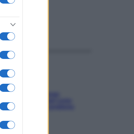
ggi anche
Capelli spezzati lungo
l’attaccatura? Scopri come
risolvere l’annoso problema