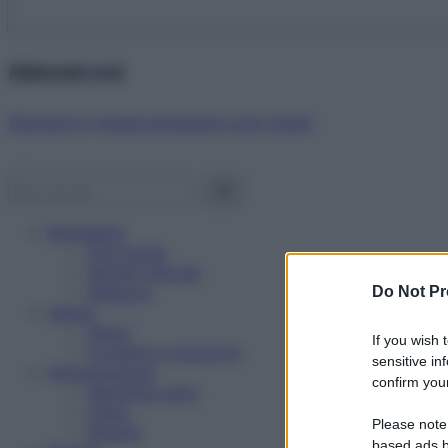
Abbonati ora!
Starbene ti regala benessere ogni mese!
Benessere
Psicologia
Rimedi naturali
Bellezza
Do Not Pr
Salute
News
If you wish 
Problemi e soluzioni
sensitive in
Alimentazione
confirm your
Mangiare sano
Diete
Please note
Ricette
based ads b