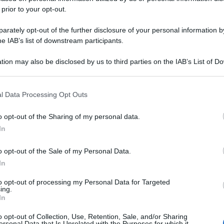
 prior to your opt-out.
rately opt-out of the further disclosure of your personal information by
he IAB’s list of downstream participants.
tion may also be disclosed by us to third parties on the IAB’s List of 
 that may further disclose it to other third parties.
 that this website/app uses one or more Google services and may gath
l Data Processing Opt Outs
including but not limited to your visit or usage behaviour. You may click 
 to Google and its third-party tags to use your data for below specifi
o opt-out of the Sharing of my personal data.
ogle consent section.
In
o opt-out of the Sale of my Personal Data.
In
to opt-out of processing my Personal Data for Targeted
ing.
In
o opt-out of Collection, Use, Retention, Sale, and/or Sharing
ersonal Data that Is Unrelated with the Purposes for which it