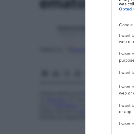
ematogonio
was col
Opted 
Google 
Redazione Starbene
1 Gennaio 2025 – Lettura 1 minuto
I want t
web or d
Google
Discover
Fon
Seguici su
I want t
purpose
I want 
I want t
Cellula simile a un
linfocita
, di solito pre
web or d
un
diametro
di 7 µm, una
cromatina
nucle
poco
citoplasma
. La relazione fra l’emato
I want t
ritiene che sia la
cellula
progenitrice comu
or app.
linfoide di Pappenheim
e
mielogonio
.
I want t