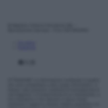
© Belpietro Edizioni Periodiche SRL –
Riproduzione riservata – P.Iva 13673600964
Chi siamo
Pubblicità
Facebook
X
Instagram
ATTENZIONE: Le informazioni contenute in questo
sito sono presentate a solo scopo informativo, in
nessun caso possono costituire la formulazione di
una diagnosi o la prescrizione di un trattamento, e
non intendono e non devono in alcun modo
sostituire il rapporto diretto medico-paziente o la