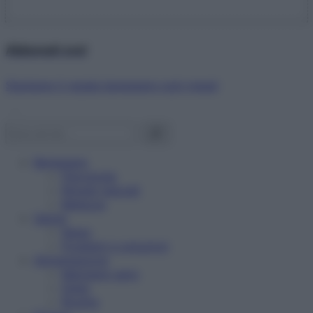
Abbonati ora!
Starbene ti regala benessere ogni mese!
Benessere
Psicologia
Rimedi naturali
Bellezza
Salute
News
Problemi e soluzioni
Alimentazione
Mangiare sano
Diete
Ricette