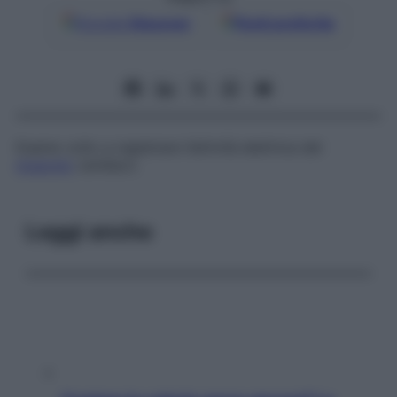
Google
Discover
Fonti preferite
Esame volto a registrare l’attività elettrica del
muscolo
cardiaco.
Leggi anche