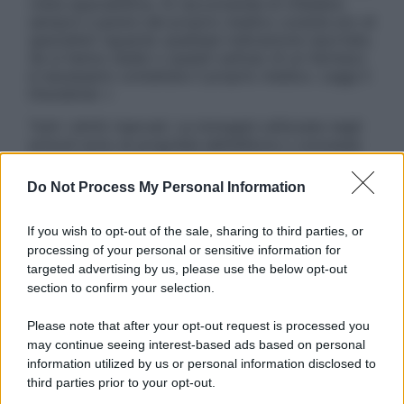
visita specialistica. Si raccomanda di chiedere
sempre il parere del proprio medico curante e/o di
specialisti riguardo qualsiasi indicazione riportata.
Se si hanno dubbi o quesiti sull’uso di un farmaco
è necessario contattare il proprio medico. Leggi il
Disclaimer »
Tutti i diritti riservati. Le immagini utilizzate negli
articoli sono di proprietà dell’editore o concesse
in licenza per l’uso. È vietata la riproduzione non
autorizzata.
Do Not Process My Personal Information
If you wish to opt-out of the sale, sharing to third parties, or
processing of your personal or sensitive information for
Informativa
targeted advertising by us, please use the below opt-out
Privacy Policy
section to confirm your selection.
Cookie Policy
Note Legali
Please note that after your opt-out request is processed you
Preferenze Privacy
may continue seeing interest-based ads based on personal
information utilized by us or personal information disclosed to
third parties prior to your opt-out.