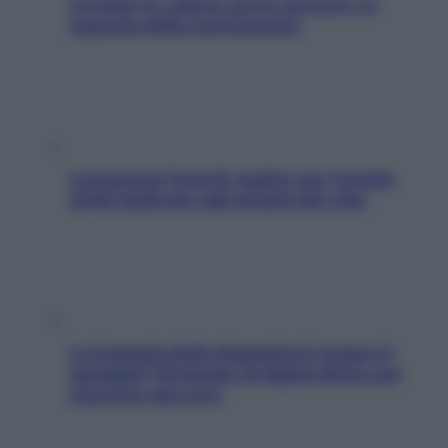
Contare le calorie serve ancora? La
risposta della nutrizionista
L’oroscopo food di Jupiter per l’estate
2026 dedicato agli amanti del cibo
La trappola della dopamina ti segue in
spiaggia? Strategie di digital detox per
staccare davvero