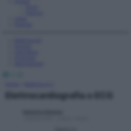
Fitness
Sport
Esercizi
Video
Podcast
Medicina AZ
Farmaci
Calcolatori
Oroscopo
Abbonamenti
Facebook
X
Instagram
Home
»
Medicina A-Z
Elettrocardiografia o ECG
Redazione Starbene
1 Gennaio 2025 – Lettura 1 minuto
Seguici su