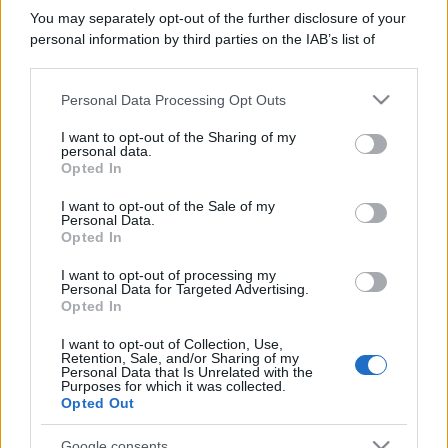
You may separately opt-out of the further disclosure of your
personal information by third parties on the IAB’s list of
downstream participants.
Personal Data Processing Opt Outs
This information may also be disclosed by us to third parties
on the IAB’s List of Downstream Participants that may further
I want to opt-out of the Sharing of my
disclose it to other third parties.
personal data.
Opted In
Please note that this website/app uses one or more Google
services and may gather and store information including but
I want to opt-out of the Sale of my
Personal Data.
not limited to your visit or usage behaviour. You may click to
Opted In
grant or deny consent to Google and its third-party tags to
use your data for below specified purposes in below Google
I want to opt-out of processing my
consent section.
Personal Data for Targeted Advertising.
Opted In
I want to opt-out of Collection, Use,
Retention, Sale, and/or Sharing of my
Personal Data that Is Unrelated with the
Purposes for which it was collected.
Opted Out
Google consents