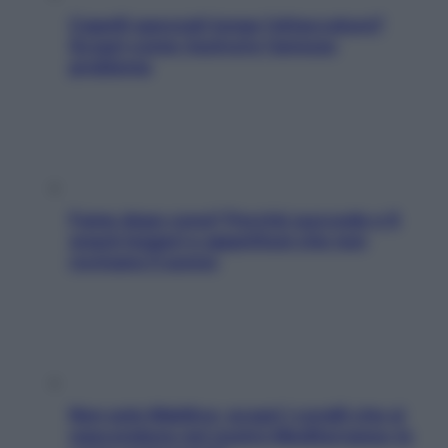
Capelli spezzati lungo l’attaccatura?
Scopri come risolvere l’annoso
problema
Fame dopo cena? Perché succede e 6
snack leggeri e appetitosi che non
rovinano il sonno
Non solo Maldive: scopri i coralli che si
nascondono nel nostro Mediterraneo (e