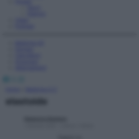
Fitness
Sport
Esercizi
Video
Podcast
Medicina AZ
Farmaci
Calcolatori
Oroscopo
Abbonamenti
Facebook
X
Instagram
Home
»
Medicina A-Z
elastoide
Redazione Starbene
1 Gennaio 2025 – Lettura 1 minuto
Seguici su