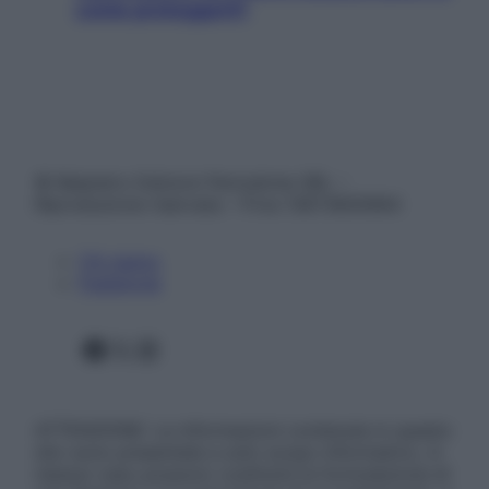
come proteggerli)
© Belpietro Edizioni Periodiche SRL –
Riproduzione riservata – P.Iva 13673600964
Chi siamo
Pubblicità
Facebook
X
Instagram
ATTENZIONE: Le informazioni contenute in questo
sito sono presentate a solo scopo informativo, in
nessun caso possono costituire la formulazione di