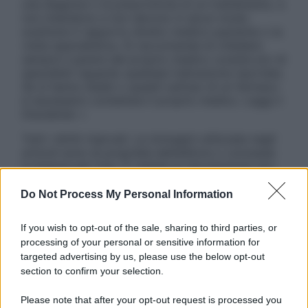
una diagnosi o la prescrizione di un trattamento, e
non intendono e non devono in alcun modo
sostituire il rapporto diretto medico-paziente o la
visita specialistica. Si raccomanda di chiedere
sempre il parere del proprio medico curante e/o di
specialisti riguardo qualsiasi indicazione riportata.
Se si hanno dubbi o quesiti sull’uso di un farmaco
è necessario contattare il proprio medico. Leggi il
Disclaimer »
Tutti i diritti riservati. Le immagini utilizzate negli
articoli sono di proprietà dell’editore o concesse
in licenza per l’uso. È vietata la riproduzione non
autorizzata.
Do Not Process My Personal Information
If you wish to opt-out of the sale, sharing to third parties, or
Informativa
processing of your personal or sensitive information for
Privacy Policy
targeted advertising by us, please use the below opt-out
Cookie Policy
section to confirm your selection.
Note Legali
Preferenze Privacy
Please note that after your opt-out request is processed you