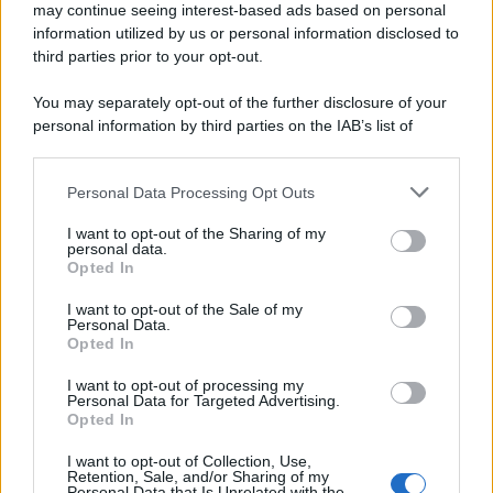
may continue seeing interest-based ads based on personal
information utilized by us or personal information disclosed to
third parties prior to your opt-out.
You may separately opt-out of the further disclosure of your
personal information by third parties on the IAB’s list of
downstream participants.
Personal Data Processing Opt Outs
This information may also be disclosed by us to third parties
on the IAB’s List of Downstream Participants that may further
I want to opt-out of the Sharing of my
disclose it to other third parties.
personal data.
Opted In
Please note that this website/app uses one or more Google
services and may gather and store information including but
I want to opt-out of the Sale of my
Personal Data.
not limited to your visit or usage behaviour. You may click to
Opted In
grant or deny consent to Google and its third-party tags to
use your data for below specified purposes in below Google
I want to opt-out of processing my
consent section.
Personal Data for Targeted Advertising.
Opted In
I want to opt-out of Collection, Use,
Retention, Sale, and/or Sharing of my
Personal Data that Is Unrelated with the