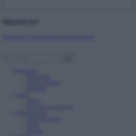
Abbonati ora!
Starbene ti regala benessere ogni mese!
Benessere
Psicologia
Rimedi naturali
Bellezza
Salute
News
Problemi e soluzioni
Alimentazione
Mangiare sano
Diete
Ricette