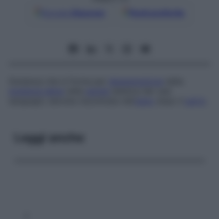
Google
Discover
Fonti preferite
Sostanza che si forma per
degenerazione
della
sostanza ialina
nella
parete
elastica dei vasi
sanguigni, talvolta riscontrata nell’
utero
dopo il
parto
.
Leggi anche