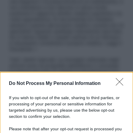
una diagnosi o la prescrizione di un trattamento, e
non intendono e non devono in alcun modo
sostituire il rapporto diretto medico-paziente o la
visita specialistica. Si raccomanda di chiedere
sempre il parere del proprio medico curante e/o di
specialisti riguardo qualsiasi indicazione riportata.
Se si hanno dubbi o quesiti sull’uso di un farmaco
è necessario contattare il proprio medico. Leggi il
Disclaimer »
Tutti i diritti riservati. Le immagini utilizzate negli
articoli sono di proprietà dell’editore o concesse
in licenza per l’uso. È vietata la riproduzione non
autorizzata.
Do Not Process My Personal Information
If you wish to opt-out of the sale, sharing to third parties, or
Informativa
processing of your personal or sensitive information for
Privacy Policy
targeted advertising by us, please use the below opt-out
Cookie Policy
section to confirm your selection.
Note Legali
Preferenze Privacy
Please note that after your opt-out request is processed you