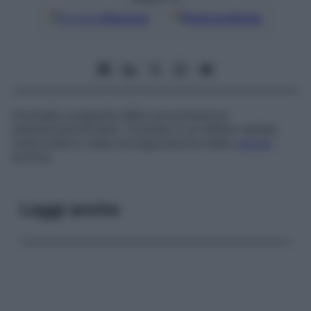
Google
Discover
Fonti preferite
Anomalia congenita della comunicazione
sistemicopolmonare. Consiste in un difetto settale
ventricolare e nella sovrapposizione della
valvola
aortica.
Leggi anche