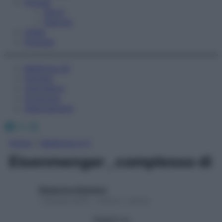
Fitness
Sport
Esercizi
Video
Podcast
Medicina AZ
Farmaci
Calcolatori
Oroscopo
Abbonamenti
Facebook
X
Instagram
Home
»
Medicina A-Z
Eisenmenger , complesso di
Redazione Starbene
1 Gennaio 2025 – Lettura 1 minuto
Seguici su