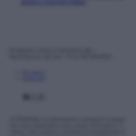
donne e cosa fare subito
© Belpietro Edizioni Periodiche SRL –
Riproduzione riservata – P.Iva 13673600964
Chi siamo
Pubblicità
Facebook
X
Instagram
ATTENZIONE: Le informazioni contenute in questo
sito sono presentate a solo scopo informativo, in
nessun caso possono costituire la formulazione di