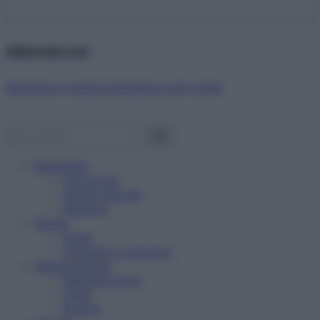
Abbonati ora!
Starbene ti regala benessere ogni mese!
Benessere
Psicologia
Rimedi naturali
Bellezza
Salute
News
Problemi e soluzioni
Alimentazione
Mangiare sano
Diete
Ricette