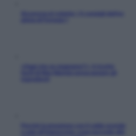
Sicurezza al volante: i 5 consigli dell’ex
pilota di Formula 1
«Oggi che se magnamo?»: 4 ricette
facili di Max Mariola senza pesare gli
ingredienti
Perché la pressione con il caldo scende
e sale all’improvviso: cosa succede alle