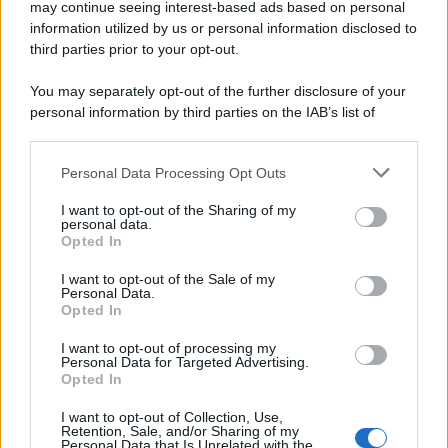
may continue seeing interest-based ads based on personal
information utilized by us or personal information disclosed to
third parties prior to your opt-out.
You may separately opt-out of the further disclosure of your
personal information by third parties on the IAB’s list of
downstream participants.
Personal Data Processing Opt Outs
This information may also be disclosed by us to third parties
on the IAB’s List of Downstream Participants that may further
I want to opt-out of the Sharing of my
disclose it to other third parties.
personal data.
Opted In
Please note that this website/app uses one or more Google
services and may gather and store information including but
I want to opt-out of the Sale of my
Personal Data.
not limited to your visit or usage behaviour. You may click to
Opted In
grant or deny consent to Google and its third-party tags to
use your data for below specified purposes in below Google
I want to opt-out of processing my
consent section.
Personal Data for Targeted Advertising.
Opted In
I want to opt-out of Collection, Use,
Retention, Sale, and/or Sharing of my
Personal Data that Is Unrelated with the