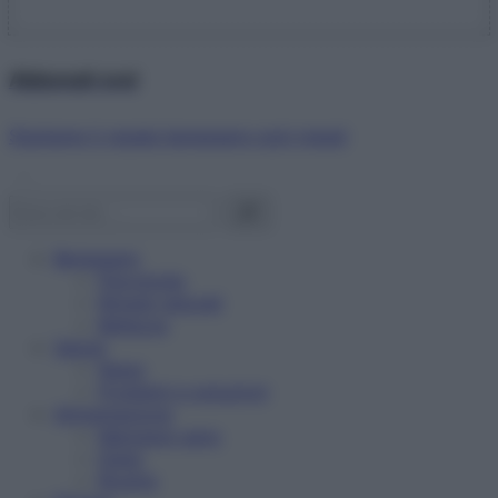
Abbonati ora!
Starbene ti regala benessere ogni mese!
Benessere
Psicologia
Rimedi naturali
Bellezza
Salute
News
Problemi e soluzioni
Alimentazione
Mangiare sano
Diete
Ricette