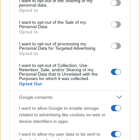
I want to opt-out of the Sharing of my
disclose it to other third parties.
personal data.
Opted In
Please note that this website/app uses one or more Google
services and may gather and store information including but
I want to opt-out of the Sale of my
Personal Data.
not limited to your visit or usage behaviour. You may click to
Opted In
grant or deny consent to Google and its third-party tags to
use your data for below specified purposes in below Google
I want to opt-out of processing my
consent section.
Personal Data for Targeted Advertising.
Opted In
I want to opt-out of Collection, Use,
Retention, Sale, and/or Sharing of my
Personal Data that Is Unrelated with the
Purposes for which it was collected.
Opted Out
Google consents
I want to allow Google to enable storage
related to advertising like cookies on web or
device identifiers in apps.
I want to allow my user data to be sent to