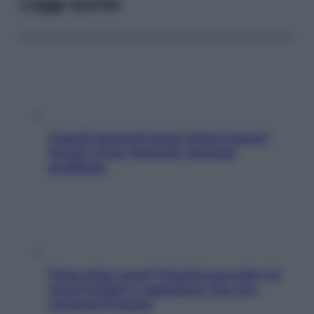
Leggi anche
Capelli spezzati lungo l’attaccatura?
Scopri come risolvere l’annoso
problema
Fame dopo cena? Perché succede e 6
snack leggeri e appetitosi che non
rovinano il sonno