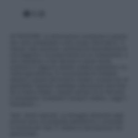
Facebook
X
Instagram
ATTENZIONE: Le informazioni contenute in questo
sito sono presentate a solo scopo informativo, in
nessun caso possono costituire la formulazione di
una diagnosi o la prescrizione di un trattamento, e
non intendono e non devono in alcun modo
sostituire il rapporto diretto medico-paziente o la
visita specialistica. Si raccomanda di chiedere
sempre il parere del proprio medico curante e/o di
specialisti riguardo qualsiasi indicazione riportata.
Se si hanno dubbi o quesiti sull’uso di un farmaco
è necessario contattare il proprio medico. Leggi il
Disclaimer »
Tutti i diritti riservati. Le immagini utilizzate negli
articoli sono di proprietà dell’editore o concesse
in licenza per l’uso. È vietata la riproduzione non
autorizzata.