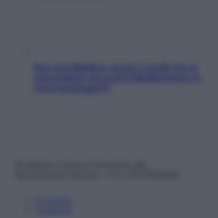
Non solo Maldive: scopri i coralli che si
nascondono nel nostro Mediterraneo (e
come proteggerli)
© Belpietro Edizioni Periodiche SRL –
Riproduzione riservata – P.Iva 13673600964
Chi siamo
Pubblicità