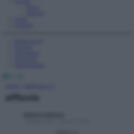
Fitness
Sport
Esercizi
Video
Podcast
Medicina AZ
Farmaci
Calcolatori
Oroscopo
Abbonamenti
Facebook
X
Instagram
Home
»
Medicina A-Z
effluvio
Redazione Starbene
1 Gennaio 2025 – Lettura 1 minuto
Seguici su