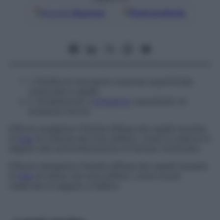
Google
Discover
Fonti preferite
1.
Perdita di una parte corporea superficiale,
come peli e capelli.
2.
Emanazione o
emissione
, soprattutto di
sostanze nocive.
Effluvio anagenico
Perdita diffusa dei capelli durante
la
fase
di crescita del ciclo pilifero, come si osserva in
seguito alla somministrazione di farmaci citotossici.
Effluvio telogenico
Perdita diffusa dei capelli durante
la
fase
di riposo nel ciclo pilifero, come si può
osservare in seguito a febbre.