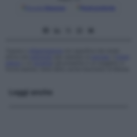
Google
Discover
Fonti preferite
Trauma o
infiammazione
non specifica che rende
attiva una
patologia
(per esempio la
psoriasi
, il
lichen
planus
o un
eczema
) già presente in un soggetto in
forma latente;
viene detto anche
fenomeno di Köbner
.
Leggi anche