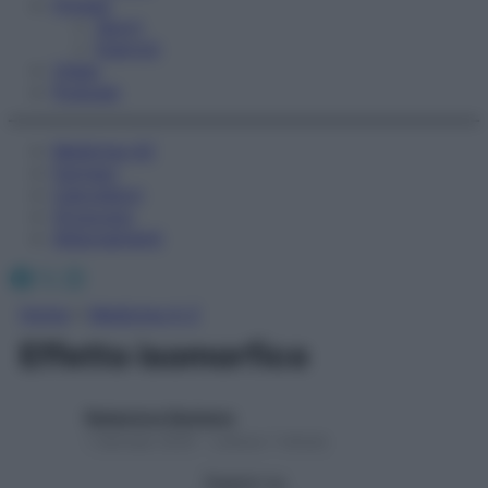
Fitness
Sport
Esercizi
Video
Podcast
Medicina AZ
Farmaci
Calcolatori
Oroscopo
Abbonamenti
Facebook
X
Instagram
Home
»
Medicina A-Z
Effetto isomorfico
Redazione Starbene
1 Gennaio 2025 – Lettura 1 minuto
Seguici su