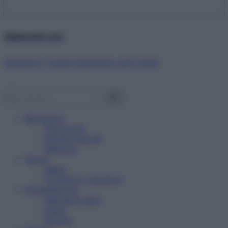
Abbonati ora!
Starbene ti regala benessere ogni mese!
Benessere
Psicologia
Rimedi naturali
Bellezza
Salute
News
Problemi e soluzioni
Alimentazione
Mangiare sano
Diete
Ricette