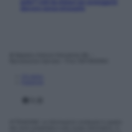
pelle? I miti da sfatare per proteggerla
davvero senza stressarla
© Belpietro Edizioni Periodiche SRL –
Riproduzione riservata – P.Iva 13673600964
Chi siamo
Pubblicità
Facebook
X
Instagram
ATTENZIONE: Le informazioni contenute in questo
sito sono presentate a solo scopo informativo, in