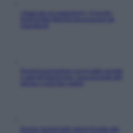
«Oggi che se magnamo?»: 4 ricette
facili di Max Mariola senza pesare gli
ingredienti
Perché la pressione con il caldo scende
e sale all’improvviso: cosa succede alle
donne e cosa fare subito
Doccia, lavarsi tutti i giorni fa male alla