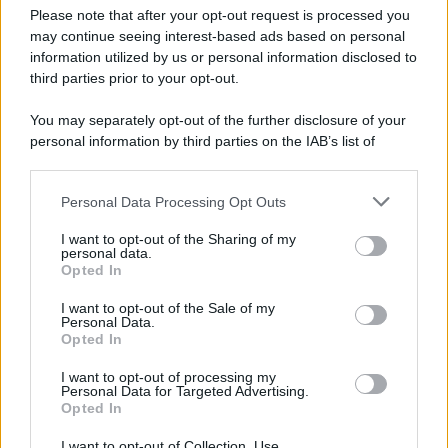
Preferenze Privacy
Please note that after your opt-out request is processed you
may continue seeing interest-based ads based on personal
information utilized by us or personal information disclosed to
third parties prior to your opt-out.
You may separately opt-out of the further disclosure of your
personal information by third parties on the IAB’s list of
downstream participants.
Personal Data Processing Opt Outs
This information may also be disclosed by us to third parties
on the IAB’s List of Downstream Participants that may further
I want to opt-out of the Sharing of my
disclose it to other third parties.
personal data.
Opted In
Please note that this website/app uses one or more Google
services and may gather and store information including but
I want to opt-out of the Sale of my
Personal Data.
not limited to your visit or usage behaviour. You may click to
Opted In
grant or deny consent to Google and its third-party tags to
use your data for below specified purposes in below Google
I want to opt-out of processing my
consent section.
Personal Data for Targeted Advertising.
Opted In
I want to opt-out of Collection, Use,