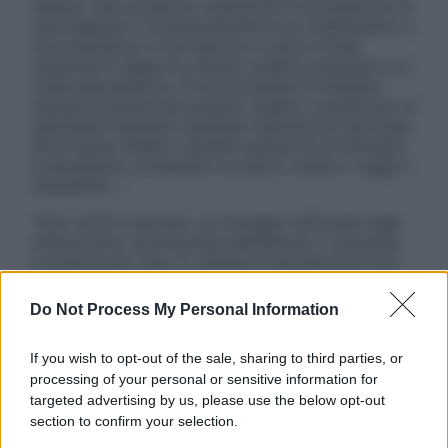
nessun caso possono costituire la formulazione di
una diagnosi o la prescrizione di un trattamento, e
non intendono e non devono in alcun modo
sostituire il rapporto diretto medico-paziente o la
visita specialistica. Si raccomanda di chiedere
sempre il parere del proprio medico curante e/o di
specialisti riguardo qualsiasi indicazione riportata.
Se si hanno dubbi o quesiti sull’uso di un farmaco
è necessario contattare il proprio medico. Leggi il
Disclaimer »
Tutti i diritti riservati. Le immagini utilizzate negli
articoli sono di proprietà dell’editore o concesse
in licenza per l’uso. È vietata la riproduzione non
autorizzata.
Do Not Process My Personal Information
If you wish to opt-out of the sale, sharing to third parties, or
Informativa
processing of your personal or sensitive information for
Privacy Policy
targeted advertising by us, please use the below opt-out
Cookie Policy
section to confirm your selection.
Note Legali