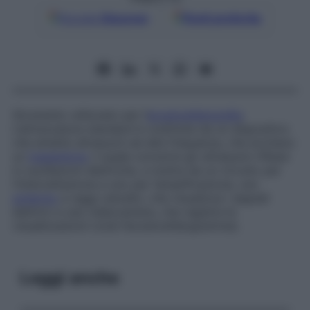
Google
Discover
Fonti preferite
Strumento utilizzato per l’
ecoencefalografia
.
L’attrezzatura standard è costituita da un dispositivo
che emette ultrasuoni ad alta frequenza, che eccitano
un
trasduttore
, il quale converte gli ultrasuoni riflessi
in oscillazioni elettriche, e inoltre da un circuito per
l’intercettazione e uno per l’amplificazione, uno
schermo
a raggi catodici, che visualizza i segnali
elettrici e una videocamera, che registra le
visualizzazioni (cioè l’ecoencefalogramma).
Leggi anche