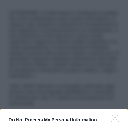
ATTENZIONE: Le informazioni contenute in questo
sito sono presentate a solo scopo informativo, in
nessun caso possono costituire la formulazione di
una diagnosi o la prescrizione di un trattamento, e
non intendono e non devono in alcun modo
sostituire il rapporto diretto medico-paziente o la
visita specialistica. Si raccomanda di chiedere
sempre il parere del proprio medico curante e/o di
specialisti riguardo qualsiasi indicazione riportata.
Se si hanno dubbi o quesiti sull’uso di un farmaco
è necessario contattare il proprio medico. Leggi il
Disclaimer »
Tutti i diritti riservati. Le immagini utilizzate negli
articoli sono di proprietà dell’editore o concesse
in licenza per l’uso. È vietata la riproduzione non
autorizzata.
Do Not Process My Personal Information