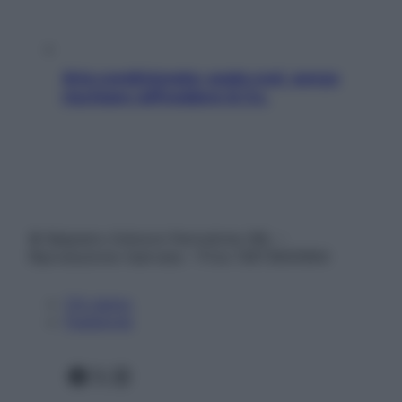
Aria condizionata: usala così, senza
rischiare raffreddore & Co.
© Belpietro Edizioni Periodiche SRL –
Riproduzione riservata – P.Iva 13673600964
Chi siamo
Pubblicità
Facebook
X
Instagram