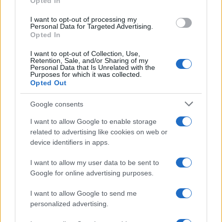
Opted In
grant or deny consent to Google and its third-party tags to
use your data for below specified purposes in below Google
I want to opt-out of processing my
consent section.
Personal Data for Targeted Advertising.
Opted In
I want to opt-out of Collection, Use,
Retention, Sale, and/or Sharing of my
Personal Data that Is Unrelated with the
Purposes for which it was collected.
Opted Out
Google consents
I want to allow Google to enable storage
related to advertising like cookies on web or
device identifiers in apps.
I want to allow my user data to be sent to
Google for online advertising purposes.
I want to allow Google to send me
personalized advertising.