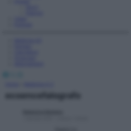
Fitness
Sport
Esercizi
Video
Podcast
Medicina AZ
Farmaci
Calcolatori
Oroscopo
Abbonamenti
Facebook
X
Instagram
Home
»
Medicina A-Z
ecoencefalografo
Redazione Starbene
1 Gennaio 2025 – Lettura 1 minuto
Seguici su