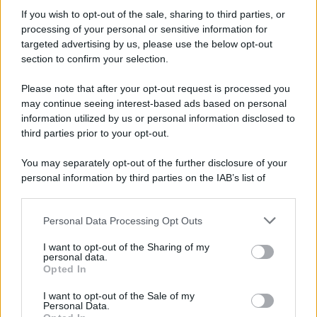
Informativa
Privacy Policy
If you wish to opt-out of the sale, sharing to third parties, or
Cookie Policy
processing of your personal or sensitive information for
Note Legali
targeted advertising by us, please use the below opt-out
Preferenze Privacy
section to confirm your selection.
Please note that after your opt-out request is processed you
may continue seeing interest-based ads based on personal
information utilized by us or personal information disclosed to
third parties prior to your opt-out.
You may separately opt-out of the further disclosure of your
personal information by third parties on the IAB’s list of
downstream participants.
Personal Data Processing Opt Outs
This information may also be disclosed by us to third parties
on the IAB’s List of Downstream Participants that may further
I want to opt-out of the Sharing of my
disclose it to other third parties.
personal data.
Opted In
Please note that this website/app uses one or more Google
services and may gather and store information including but
I want to opt-out of the Sale of my
Personal Data.
not limited to your visit or usage behaviour. You may click to