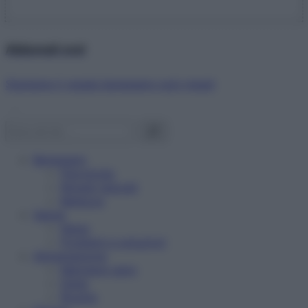
Abbonati ora!
Starbene ti regala benessere ogni mese!
Benessere
Psicologia
Rimedi naturali
Bellezza
Salute
News
Problemi e soluzioni
Alimentazione
Mangiare sano
Diete
Ricette