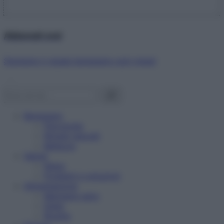
Abbonati ora!
Starbene ti regala benessere ogni mese!
Benessere
Psicologia
Rimedi naturali
Bellezza
Salute
News
Problemi e soluzioni
Alimentazione
Mangiare sano
Diete
Ricette