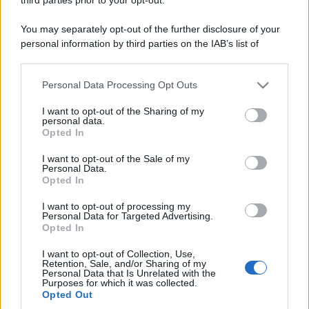
You may separately opt-out of the further disclosure of your
personal information by third parties on the IAB’s list of
downstream participants.
Personal Data Processing Opt Outs
This information may also be disclosed by us to third parties
on the IAB’s List of Downstream Participants that may further
I want to opt-out of the Sharing of my
disclose it to other third parties.
personal data.
Opted In
Please note that this website/app uses one or more Google
services and may gather and store information including but
I want to opt-out of the Sale of my
Personal Data.
not limited to your visit or usage behaviour. You may click to
Opted In
grant or deny consent to Google and its third-party tags to
use your data for below specified purposes in below Google
I want to opt-out of processing my
consent section.
Personal Data for Targeted Advertising.
Opted In
I want to opt-out of Collection, Use,
Retention, Sale, and/or Sharing of my
Personal Data that Is Unrelated with the
Purposes for which it was collected.
Opted Out