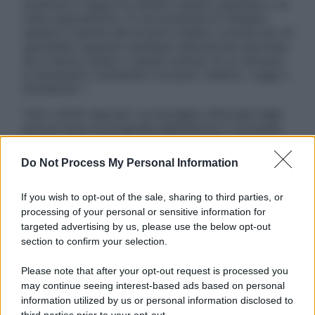
sostituire il rapporto diretto medico-paziente o la
visita specialistica. Si raccomanda di chiedere
sempre il parere del proprio medico curante e/o di
specialisti riguardo qualsiasi indicazione riportata.
Se si hanno dubbi o quesiti sull’uso di un farmaco
è necessario contattare il proprio medico. Leggi il
Disclaimer »
Tutti i diritti riservati. Le immagini utilizzate negli
articoli sono di proprietà dell’editore o concesse
in licenza per l’uso. È vietata la riproduzione non
autorizzata.
Do Not Process My Personal Information
If you wish to opt-out of the sale, sharing to third parties, or
processing of your personal or sensitive information for
Informativa
targeted advertising by us, please use the below opt-out
Privacy Policy
section to confirm your selection.
Cookie Policy
Note Legali
Please note that after your opt-out request is processed you
Preferenze Privacy
may continue seeing interest-based ads based on personal
information utilized by us or personal information disclosed to
third parties prior to your opt-out.