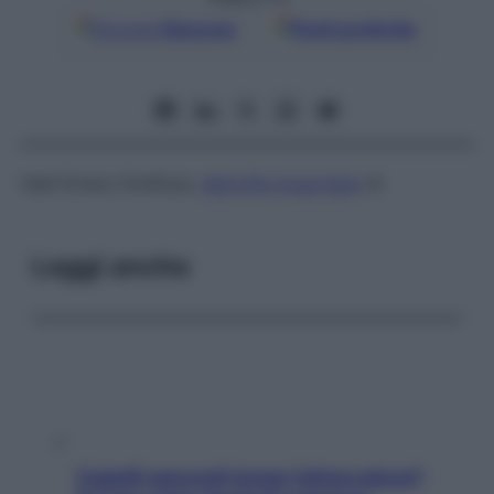
Google
Discover
Fonti preferite
Vedi
Emery-Dreifuss,
distrofia muscolare
di
Leggi anche
Capelli spezzati lungo l’attaccatura?