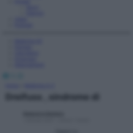
Fitness
Sport
Esercizi
Video
Podcast
Medicina AZ
Farmaci
Calcolatori
Oroscopo
Abbonamenti
Facebook
X
Instagram
Home
»
Medicina A-Z
Dreifuss , sindrome di
Redazione Starbene
1 Gennaio 2025 – Lettura 1 minuto
Seguici su