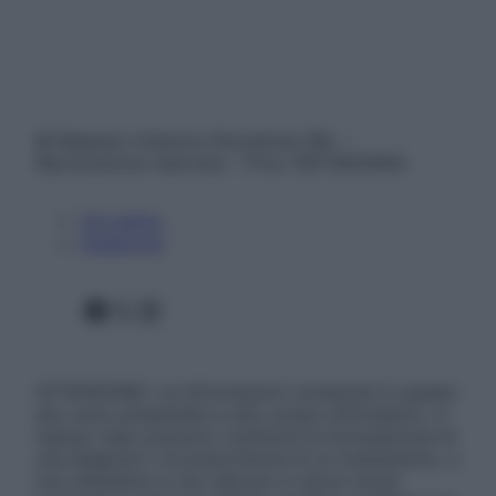
© Belpietro Edizioni Periodiche SRL –
Riproduzione riservata – P.Iva 13673600964
Chi siamo
Pubblicità
Facebook
X
Instagram
ATTENZIONE: Le informazioni contenute in questo
sito sono presentate a solo scopo informativo, in
nessun caso possono costituire la formulazione di
una diagnosi o la prescrizione di un trattamento, e
non intendono e non devono in alcun modo