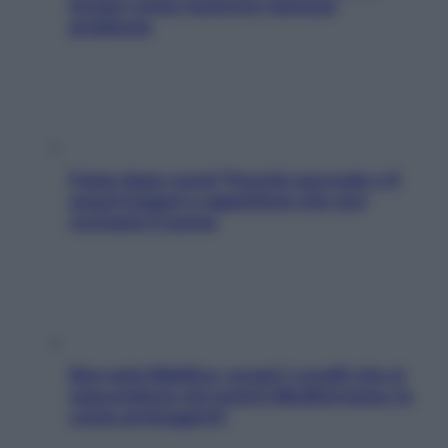
Scopri come risolvere l’annoso
problema
Fame dopo cena? Perché succede e 6
snack leggeri e appetitosi che non
rovinano il sonno
Non solo Maldive: scopri i coralli che si
nascondono nel nostro Mediterraneo (e
come proteggerli)