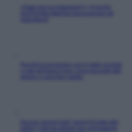
«Oggi che se magnamo?»: 4 ricette
facili di Max Mariola senza pesare gli
ingredienti
Perché la pressione con il caldo scende
e sale all’improvviso: cosa succede alle
donne e cosa fare subito
Doccia, lavarsi tutti i giorni fa male alla
pelle? I miti da sfatare per proteggerla