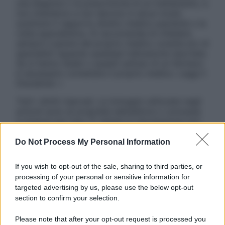
una diagnosi o la prescrizione di un trattamento, e
non intendono e non devono in alcun modo
sostituire il rapporto diretto medico-paziente o la
visita specialistica. Si raccomanda di chiedere
sempre il parere del proprio medico curante e/o di
specialisti riguardo qualsiasi indicazione riportata.
Se si hanno dubbi o quesiti sull’uso di un farmaco
è necessario contattare il proprio medico. Leggi il
Disclaimer »
Tutti i diritti riservati. Le immagini utilizzate negli
articoli sono di proprietà dell’editore o concesse
in licenza per l’uso. È vietata la riproduzione non
autorizzata.
Do Not Process My Personal Information
If you wish to opt-out of the sale, sharing to third parties, or
Informativa
processing of your personal or sensitive information for
Privacy Policy
targeted advertising by us, please use the below opt-out
Cookie Policy
section to confirm your selection.
Note Legali
Preferenze Privacy
Please note that after your opt-out request is processed you