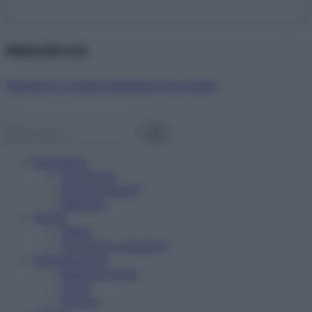
Abbonati ora!
Starbene ti regala benessere ogni mese!
Benessere
Psicologia
Rimedi naturali
Bellezza
Salute
News
Problemi e soluzioni
Alimentazione
Mangiare sano
Diete
Ricette