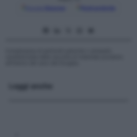
Google
Discover
Fonti preferite
Complicanza di peritoniti pelviche o annessiti,
caratterizzata dalla raccolta di materiale purulento
all’interno del cavo del Douglas.
Leggi anche