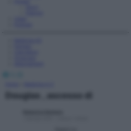
Fitness
Sport
Esercizi
Video
Podcast
Medicina AZ
Farmaci
Calcolatori
Oroscopo
Abbonamenti
Facebook
X
Instagram
Home
»
Medicina A-Z
Douglas , ascesso di
Redazione Starbene
1 Gennaio 2025 – Lettura 1 minuto
Seguici su