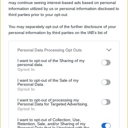
may continue seeing interest-based ads based on personal
information utilized by us or personal information disclosed to
third parties prior to your opt-out.
You may separately opt-out of the further disclosure of your
personal information by third parties on the IAB’s list of
downstream participants.
Personal Data Processing Opt Outs
This information may also be disclosed by us to third parties
on the IAB’s List of Downstream Participants that may further
I want to opt-out of the Sharing of my
disclose it to other third parties.
personal data.
Opted In
Please note that this website/app uses one or more Google
services and may gather and store information including but
I want to opt-out of the Sale of my
Personal Data.
not limited to your visit or usage behaviour. You may click to
Opted In
grant or deny consent to Google and its third-party tags to
use your data for below specified purposes in below Google
I want to opt-out of processing my
consent section.
Personal Data for Targeted Advertising.
Opted In
I want to opt-out of Collection, Use,
Retention, Sale, and/or Sharing of my
Personal Data that Is Unrelated with the