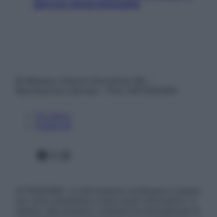
davvero senza stressarla
© Belpietro Edizioni Periodiche SRL –
Riproduzione riservata – P.Iva 13673600964
Chi siamo
Pubblicità
Facebook
X
Instagram
ATTENZIONE: Le informazioni contenute in questo
sito sono presentate a solo scopo informativo, in
nessun caso possono costituire la formulazione di