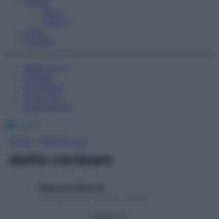
Fitness
Sport
Esercizi
Video
Podcast
Medicina AZ
Farmaci
Calcolatori
Oroscopo
Abbonamenti
Facebook
X
Instagram
Home
»
Medicina A-Z
dotto cocleare
Redazione Starbene
1 Gennaio 2025 – Lettura 1 minuto
Seguici su