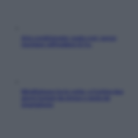
Aria condizionata: usala così, senza
rischiare raffreddore & Co.
Mindfulness tra le vette: a Cortina due
giorni lontani da stress e ansia da
smartphone