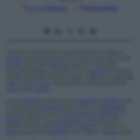
Google
Discover
Fonti preferite
Labirinto membranoso triangolare che avvolge la
parete
esterna del secondo e terzo-quarto giro della
coclea
ossea dell’
orecchio
interno; la sua parte
terminale basale si connette con il
sacculo
attraverso
il dotto reuniente mentre la parte superiore raggiunge
l’
apice
della
coclea
, dove termina senza sbocco nel
cieco
della
cupola
.
La sua
parete
posteriore è la
membrana
basilare
, che
si allunga tra la
lamina
spirale ossea e il
legamento
spirale e separa il dotto dalla
scala
del
timpano
. La
parete
anteriore è la
membrana
vestibolare, che
separa il dotto dalla
scala
del
vestibolo
, mentre la
parete
esterna è l’
endostio
che riveste il
canale
osseo.