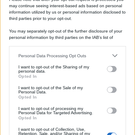
may continue seeing interest-based ads based on personal
information utilized by us or personal information disclosed to
third parties prior to your opt-out.
You may separately opt-out of the further disclosure of your
personal information by third parties on the IAB’s list of
downstream participants.
Personal Data Processing Opt Outs
This information may also be disclosed by us to third parties
on the IAB’s List of Downstream Participants that may further
I want to opt-out of the Sharing of my
disclose it to other third parties.
personal data.
Opted In
Please note that this website/app uses one or more Google
services and may gather and store information including but
I want to opt-out of the Sale of my
Personal Data.
not limited to your visit or usage behaviour. You may click to
Opted In
grant or deny consent to Google and its third-party tags to
use your data for below specified purposes in below Google
I want to opt-out of processing my
consent section.
Personal Data for Targeted Advertising.
Opted In
I want to opt-out of Collection, Use,
Retention, Sale, and/or Sharing of my