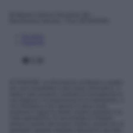
© Belpietro Edizioni Periodiche SRL –
Riproduzione riservata – P.Iva 13673600964
Chi siamo
Pubblicità
Facebook
X
Instagram
ATTENZIONE: Le informazioni contenute in questo
sito sono presentate a solo scopo informativo, in
nessun caso possono costituire la formulazione di
una diagnosi o la prescrizione di un trattamento, e
non intendono e non devono in alcun modo
sostituire il rapporto diretto medico-paziente o la
visita specialistica. Si raccomanda di chiedere
sempre il parere del proprio medico curante e/o di
specialisti riguardo qualsiasi indicazione riportata.