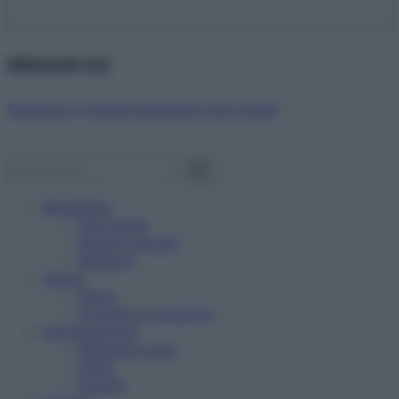
Abbonati ora!
Starbene ti regala benessere ogni mese!
Benessere
Psicologia
Rimedi naturali
Bellezza
Salute
News
Problemi e soluzioni
Alimentazione
Mangiare sano
Diete
Ricette