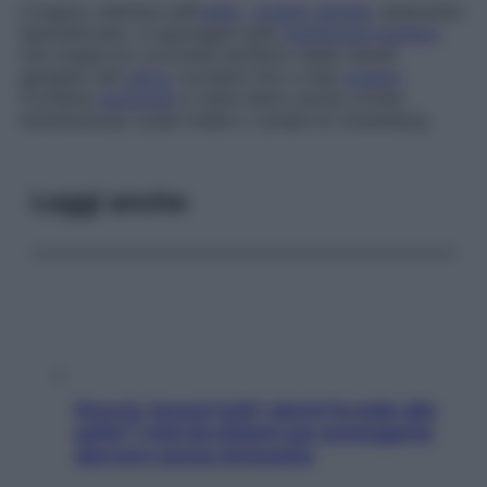
L
’
organo cellulare dell’
udito
,
organo spirale
, altamente
specializzato, si appoggia sulla
membrana
basilare
che trasporta i processi periferici delle cellule
gangliari del
nervo
cocleare fino a tale
organo
.
Contiene
endolinfa
e viene detto anche
coclea
membranosa
,
scala media
o
canale di Löwenberg
.
Leggi anche
Doccia, lavarsi tutti i giorni fa male alla
pelle? I miti da sfatare per proteggerla
davvero senza stressarla