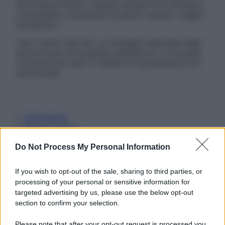
Se si hanno dubbi o quesiti sull’uso di un farmaco
è necessario contattare il proprio medico. Leggi il
Disclaimer »
Tutti i diritti riservati. Le immagini utilizzate negli
articoli sono di proprietà dell’editore o concesse
in licenza per l’uso. È vietata la riproduzione non
autorizzata.
Informativa
Privacy Policy
Cookie Policy
Note Legali
Do Not Process My Personal Information
Preferenze Privacy
If you wish to opt-out of the sale, sharing to third parties, or
processing of your personal or sensitive information for
targeted advertising by us, please use the below opt-out
section to confirm your selection.
Please note that after your opt-out request is processed you