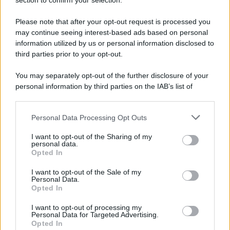
Note Legali
section to confirm your selection.
Preferenze Privacy
Please note that after your opt-out request is processed you
may continue seeing interest-based ads based on personal
information utilized by us or personal information disclosed to
third parties prior to your opt-out.
You may separately opt-out of the further disclosure of your
personal information by third parties on the IAB’s list of
downstream participants.
Personal Data Processing Opt Outs
This information may also be disclosed by us to third parties
on the IAB’s List of Downstream Participants that may further
I want to opt-out of the Sharing of my
disclose it to other third parties.
personal data.
Opted In
Please note that this website/app uses one or more Google
services and may gather and store information including but
I want to opt-out of the Sale of my
Personal Data.
not limited to your visit or usage behaviour. You may click to
Opted In
grant or deny consent to Google and its third-party tags to
use your data for below specified purposes in below Google
I want to opt-out of processing my
consent section.
Personal Data for Targeted Advertising.
Opted In