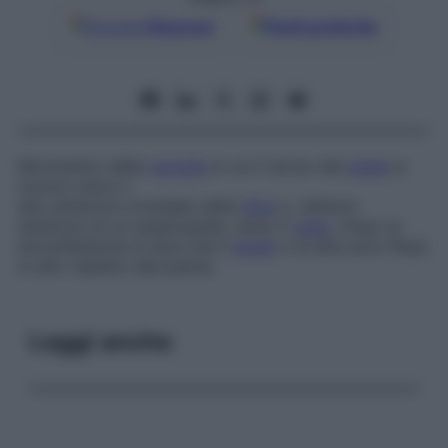
Google
Discover
Fonti preferite
Movimento della
caviglia
in cui il dorso del
piede
si
muove verso il
lato anteriore (craniale) della
tibia
o, nell’arto
anteriore di un quadrupede, verso il
radio
. Dopo la
dorsoflessione si dice che il
piede
o le dita sono flessi
in alto rispetto alla pianta.
Leggi anche