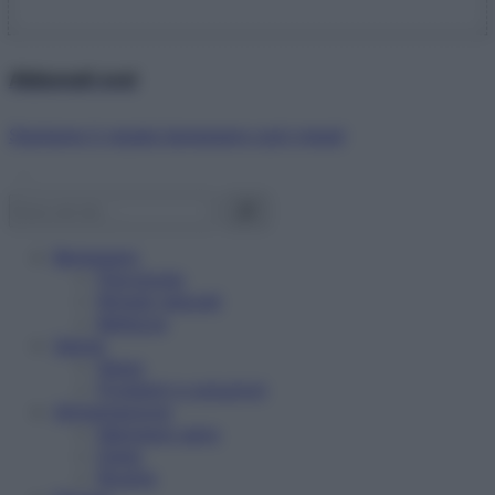
Abbonati ora!
Starbene ti regala benessere ogni mese!
Benessere
Psicologia
Rimedi naturali
Bellezza
Salute
News
Problemi e soluzioni
Alimentazione
Mangiare sano
Diete
Ricette