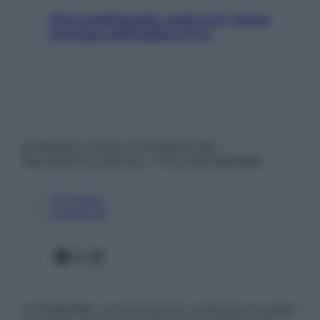
Aria condizionata: usala così, senza
rischiare raffreddore & Co.
© Belpietro Edizioni Periodiche SRL –
Riproduzione riservata – P.Iva 13673600964
Chi siamo
Pubblicità
Facebook
X
Instagram
ATTENZIONE: Le informazioni contenute in questo