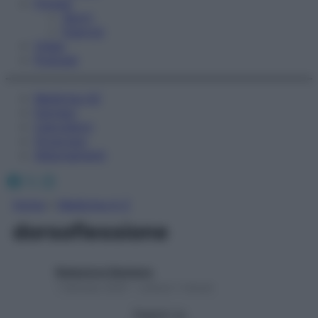
Fitness
Sport
Esercizi
Video
Podcast
Medicina AZ
Farmaci
Calcolatori
Oroscopo
Abbonamenti
Facebook
X
Instagram
Home
»
Medicina A-Z
dorsoflessione
Redazione Starbene
1 Gennaio 2025 – Lettura 1 minuto
Seguici su