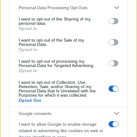
Personal Data Processing Opt Outs
This information may also be disclosed by us to third parties
on the IAB’s List of Downstream Participants that may further
I want to opt-out of the Sharing of my
disclose it to other third parties.
personal data.
Opted In
Please note that this website/app uses one or more Google
services and may gather and store information including but
I want to opt-out of the Sale of my
Personal Data.
not limited to your visit or usage behaviour. You may click to
Opted In
grant or deny consent to Google and its third-party tags to
use your data for below specified purposes in below Google
I want to opt-out of processing my
consent section.
Personal Data for Targeted Advertising.
Opted In
I want to opt-out of Collection, Use,
Retention, Sale, and/or Sharing of my
Personal Data that Is Unrelated with the
Purposes for which it was collected.
Opted Out
Google consents
I want to allow Google to enable storage
related to advertising like cookies on web or