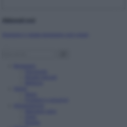
Abbonati ora!
Starbene ti regala benessere ogni mese!
Benessere
Psicologia
Rimedi naturali
Bellezza
Salute
News
Problemi e soluzioni
Alimentazione
Mangiare sano
Diete
Ricette