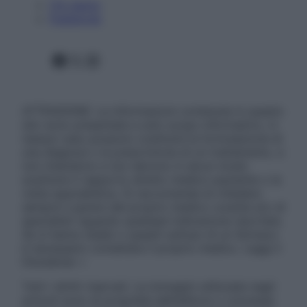
Chi siamo
Pubblicità
Facebook
X
Instagram
ATTENZIONE: Le informazioni contenute in questo
sito sono presentate a solo scopo informativo, in
nessun caso possono costituire la formulazione di
una diagnosi o la prescrizione di un trattamento, e
non intendono e non devono in alcun modo
sostituire il rapporto diretto medico-paziente o la
visita specialistica. Si raccomanda di chiedere
sempre il parere del proprio medico curante e/o di
specialisti riguardo qualsiasi indicazione riportata.
Se si hanno dubbi o quesiti sull’uso di un farmaco
è necessario contattare il proprio medico. Leggi il
Disclaimer »
Tutti i diritti riservati. Le immagini utilizzate negli
articoli sono di proprietà dell’editore o concesse