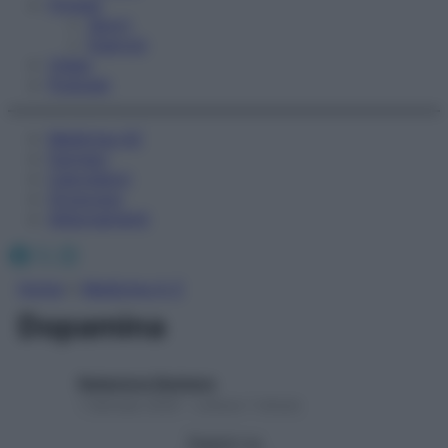
Fitness
Sport
Esercizi
Video
Podcast
Medicina AZ
Farmaci
Calcolatori
Oroscopo
Abbonamenti
Facebook
X
Instagram
Home
»
Medicina A-Z
Dopamina
Redazione Starbene
1 Gennaio 2025 – Lettura 1 minuto
Seguici su