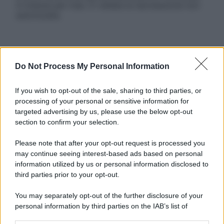
in licenza per l’uso. È vietata la riproduzione non
autorizzata.
Informativa
Do Not Process My Personal Information
Privacy Policy
Cookie Policy
Note Legali
If you wish to opt-out of the sale, sharing to third parties, or
Preferenze Privacy
processing of your personal or sensitive information for
targeted advertising by us, please use the below opt-out
section to confirm your selection.
Please note that after your opt-out request is processed you
may continue seeing interest-based ads based on personal
information utilized by us or personal information disclosed to
third parties prior to your opt-out.
You may separately opt-out of the further disclosure of your
personal information by third parties on the IAB’s list of
downstream participants.