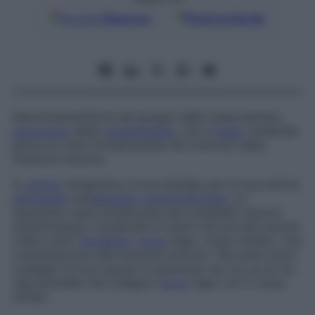
Google
Discover
Fonti preferite
Neurotrasmettitore del gruppo delle catecolamine,
precursore
della
noradrenalina
, che a
livello
cerebrale
gioca un ruolo fondamentale nel controllo della
funzione motoria.
In
campo
terapeutico trova impiego per la sua azione
stimolante
sull’
apparato
cardiovascolare
. La
dopamina viene sintetizzata dai cosiddetti
neuroni
dopaminergici
, localizzati in centri nervosi ben precisi
(vale a dire:
ipotalamo
,
locus
niger, corpo striato), che
contribuiscono alla funzione motoria. Tali centri sono
collegati tra loro grazie a numerose vie, tra cui la via
nigrostriatale che collega il
locus
niger con il corpo
striato.