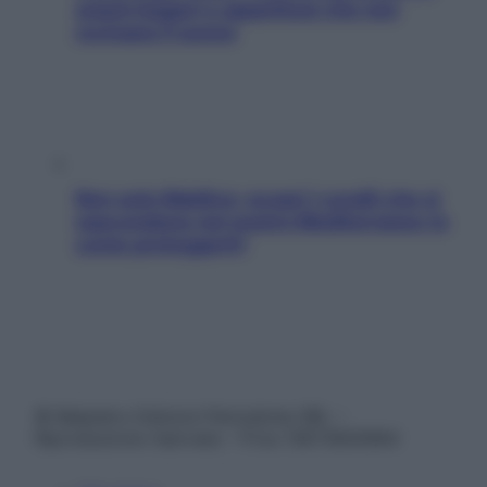
snack leggeri e appetitosi che non
rovinano il sonno
Non solo Maldive: scopri i coralli che si
nascondono nel nostro Mediterraneo (e
come proteggerli)
© Belpietro Edizioni Periodiche SRL –
Riproduzione riservata – P.Iva 13673600964