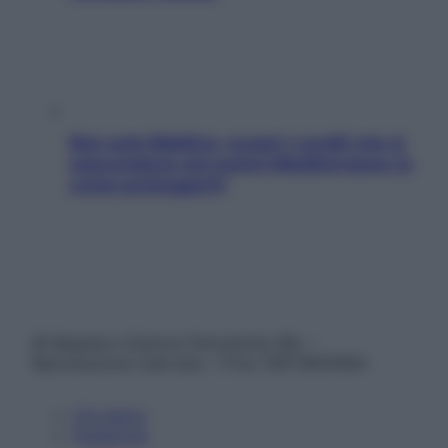
Non solo Maldive: scopri i coralli che si
nascondono nel nostro Mediterraneo (e
come proteggerli)
© Belpietro Edizioni Periodiche SRL –
Riproduzione riservata – P.Iva 13673600964
Chi siamo
Pubblicità