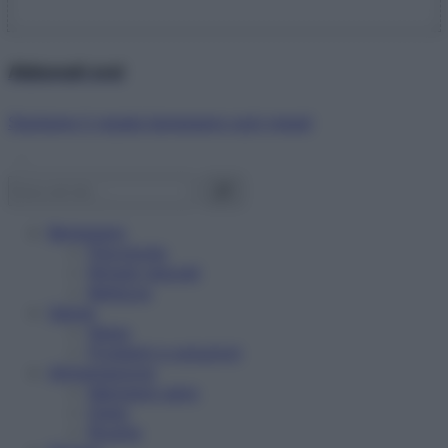
Abbonati ora!
Starbene ti regala benessere ogni mese!
Benessere
Psicologia
Rimedi naturali
Bellezza
Salute
News
Problemi e soluzioni
Alimentazione
Mangiare sano
Diete
Ricette