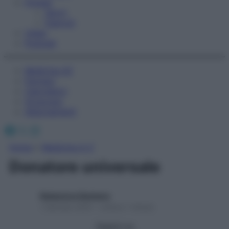
Fitness
Sport
Esercizi
Video
Podcast
Medicina AZ
Farmaci
Calcolatori
Oroscopo
Abbonamenti
Facebook
X
Instagram
Home
»
Medicina A-Z
Donatore universale
Redazione Starbene
1 Gennaio 2025 – Lettura 1 minuto
Seguici su