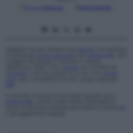
Google
Discover
Fonti preferite
Soggetto che può donare il suo
sangue
a un individuo
di qualunque
gruppo sanguigno
del
sistema AB0
. Solo
i soggetti del gruppo 0 rientrano in questa
definizione: infatti, il loro
sangue
non contiene né
l’
antigene
A né il B e questo fa sì che i loro
globuli
rossi
siano compatibili con tutti i gruppi sanguigni
AB0
.
Il concetto di donatore universale riguarda solo il
sistema AB0
; restano infatti sempre applicabili le
norme di sicurezza trasfusionale relative al fattore
Rh
e alle agglutinine irregolari.