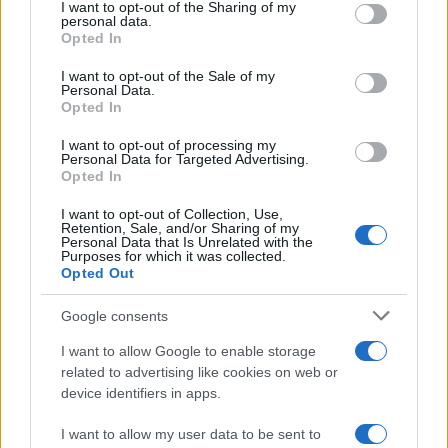
I want to opt-out of the Sharing of my
disclose it to other third parties.
personal data.
Opted In
Please note that this website/app uses one or more Google
services and may gather and store information including but
I want to opt-out of the Sale of my
Personal Data.
not limited to your visit or usage behaviour. You may click to
Opted In
grant or deny consent to Google and its third-party tags to
use your data for below specified purposes in below Google
I want to opt-out of processing my
consent section.
Personal Data for Targeted Advertising.
Opted In
I want to opt-out of Collection, Use,
Retention, Sale, and/or Sharing of my
Personal Data that Is Unrelated with the
Purposes for which it was collected.
Opted Out
Google consents
I want to allow Google to enable storage
related to advertising like cookies on web or
device identifiers in apps.
I want to allow my user data to be sent to