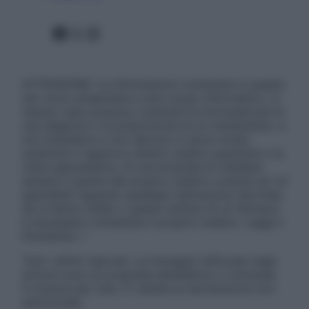
Facebook
X
Instagram
ATTENZIONE: Le informazioni contenute in questo
sito sono presentate a solo scopo informativo, in
nessun caso possono costituire la formulazione di
una diagnosi o la prescrizione di un trattamento, e
non intendono e non devono in alcun modo
sostituire il rapporto diretto medico-paziente o la
visita specialistica. Si raccomanda di chiedere
sempre il parere del proprio medico curante e/o di
specialisti riguardo qualsiasi indicazione riportata.
Se si hanno dubbi o quesiti sull’uso di un farmaco
è necessario contattare il proprio medico. Leggi il
Disclaimer »
Tutti i diritti riservati. Le immagini utilizzate negli
articoli sono di proprietà dell’editore o concesse
in licenza per l’uso. È vietata la riproduzione non
autorizzata.