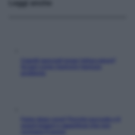
Leggi anche
Capelli spezzati lungo l’attaccatura?
Scopri come risolvere l’annoso
problema
Fame dopo cena? Perché succede e 6
snack leggeri e appetitosi che non
rovinano il sonno