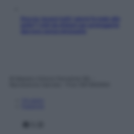
Doccia, lavarsi tutti i giorni fa male alla
pelle? I miti da sfatare per proteggerla
davvero senza stressarla
© Belpietro Edizioni Periodiche SRL –
Riproduzione riservata – P.Iva 13673600964
Chi siamo
Pubblicità
Facebook
X
Instagram