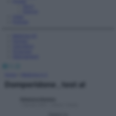
Fitness
Sport
Esercizi
Video
Podcast
Medicina AZ
Farmaci
Calcolatori
Oroscopo
Abbonamenti
Facebook
X
Instagram
Home
»
Medicina A-Z
Domperidone , test al
Redazione Starbene
1 Gennaio 2025 – Lettura 1 minuto
Seguici su