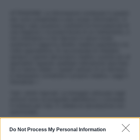
ATTENZIONE: Le informazioni contenute in questo
sito sono presentate a solo scopo informativo, in
nessun caso possono costituire la formulazione di
una diagnosi o la prescrizione di un trattamento, e
non intendono e non devono in alcun modo
sostituire il rapporto diretto medico-paziente o la
visita specialistica. Si raccomanda di chiedere
sempre il parere del proprio medico curante e/o di
specialisti riguardo qualsiasi indicazione riportata.
Se si hanno dubbi o quesiti sull’uso di un farmaco
è necessario contattare il proprio medico. Leggi il
Disclaimer »
Tutti i diritti riservati. Le immagini utilizzate negli
articoli sono di proprietà dell’editore o concesse
in licenza per l’uso. È vietata la riproduzione non
autorizzata.
Do Not Process My Personal Information
Informativa