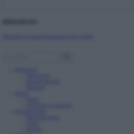
Abbonati ora!
Starbene ti regala benessere ogni mese!
Benessere
Psicologia
Rimedi naturali
Bellezza
Salute
News
Problemi e soluzioni
Alimentazione
Mangiare sano
Diete
Ricette