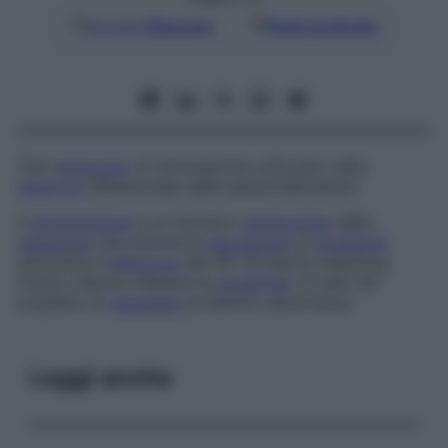
Google
Discover
Fonti preferite
Test
endocrino
di stimolazione utilizzato nella
diagnosi
differenziale delle iperprolattinemie.
Il
domperidone
è un farmaco
antagonista
della
dopamina
che stimola la
secrezione
di
prolattina
attraverso l’
inibizione
del PIF (
Prolactin Inhibiting
Factor
, fattore inibente la
prolattina
). È utile nel
sospetto di
neoplasia
prolattino-secernente.
Leggi anche