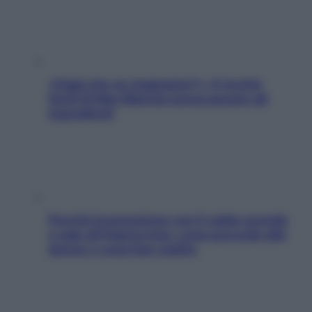
«Oggi che se magnamo?»: 4 ricette
facili di Max Mariola senza pesare gli
ingredienti
Perché la pressione con il caldo scende
e sale all’improvviso: cosa succede alle
donne e cosa fare subito