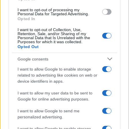
grant or deny consent to Google and its third-party tags to
use your data for below specified purposes in below Google
I want to opt-out of processing my
consent section.
Personal Data for Targeted Advertising.
Opted In
I want to opt-out of Collection, Use,
Retention, Sale, and/or Sharing of my
Personal Data that Is Unrelated with the
Purposes for which it was collected.
Opted Out
Google consents
I want to allow Google to enable storage
related to advertising like cookies on web or
device identifiers in apps.
I want to allow my user data to be sent to
Google for online advertising purposes.
I want to allow Google to send me
personalized advertising.
I want to allow Google to enable storage