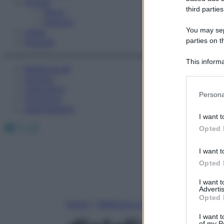
Fitness
third parties
Sport
Esercizi
You may sepa
Video
parties on t
Podcast
This informa
Medicina AZ
Participants
Farmaci
Calcolatori
Please note
Persona
Oroscopo
information 
Abbonamenti
deny consent
I want t
in below Go
Facebook
X
Instagram
Opted 
I want t
Opted 
I want 
Advertis
Opted 
Home
»
Medicina A-Z
I want t
of my P