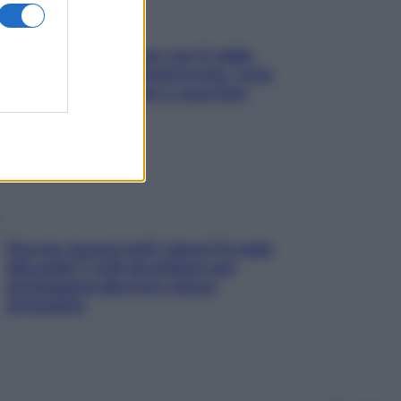
Perché la pressione con il caldo
scende e sale all’improvviso: cosa
succede alle donne e cosa fare
subito
Doccia, lavarsi tutti i giorni fa male
alla pelle? I miti da sfatare per
proteggerla davvero senza
stressarla