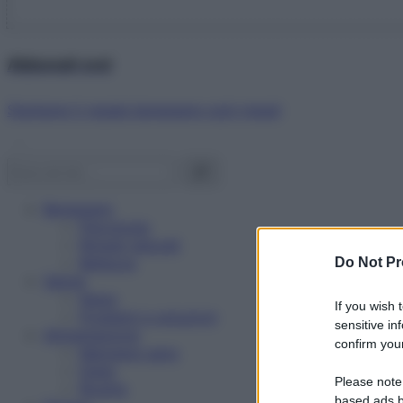
Abbonati ora!
Starbene ti regala benessere ogni mese!
Benessere
Psicologia
Rimedi naturali
Bellezza
Do Not Pr
Salute
News
If you wish 
Problemi e soluzioni
sensitive in
Alimentazione
confirm your
Mangiare sano
Diete
Please note
Ricette
based ads b