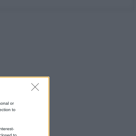
sonal or
ection to
nterest-
closed to