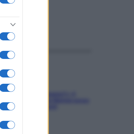
ggi anche
«Oggi che se magnamo?»: 4
ricette facili di Max Mariola senza
pesare gli ingredienti