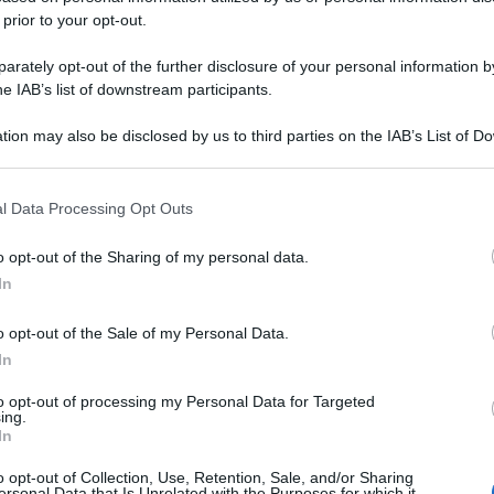
 prior to your opt-out.
rately opt-out of the further disclosure of your personal information by
he IAB’s list of downstream participants.
tion may also be disclosed by us to third parties on the IAB’s List of 
 that may further disclose it to other third parties.
 that this website/app uses one or more Google services and may gath
l Data Processing Opt Outs
including but not limited to your visit or usage behaviour. You may click 
 to Google and its third-party tags to use your data for below specifi
o opt-out of the Sharing of my personal data.
ogle consent section.
In
o opt-out of the Sale of my Personal Data.
In
to opt-out of processing my Personal Data for Targeted
ing.
In
o opt-out of Collection, Use, Retention, Sale, and/or Sharing
ersonal Data that Is Unrelated with the Purposes for which it