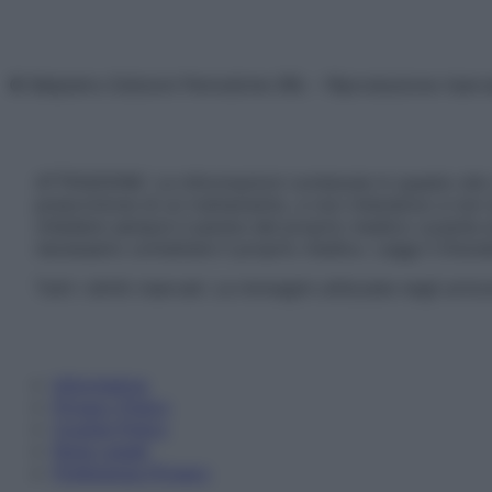
© Belpietro Edizioni Periodiche SRL – Riproduzione riser
ATTENZIONE: Le informazioni contenute in questo sito 
prescrizione di un trattamento, e non intendono e non 
chiedere sempre il parere del proprio medico curante e/o
necessario contattare il proprio medico. Leggi il Discl
Tutti i diritti riservati. Le immagini utilizzate negli ar
Informativa
Privacy Policy
Cookie Policy
Note Legali
Preferenze Privacy