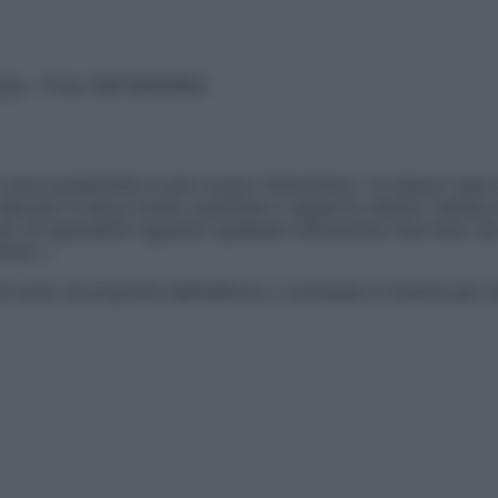
vata – P.Iva 13673600964
sono presentate a solo scopo informativo, in nessun caso p
devono in alcun modo sostituire il rapporto diretto medico-p
 di specialisti riguardo qualsiasi indicazione riportata. Se
aimer »
ticoli sono di proprietà dell’editore o concesse in licenza per 