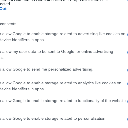
lected.
Out
consents
Le
o allow Google to enable storage related to advertising like cookies on
evice identifiers in apps.
ti preferite
o allow my user data to be sent to Google for online advertising
s.
to allow Google to send me personalized advertising.
o allow Google to enable storage related to analytics like cookies on
aggio a causa di anomalie o lesioni degli organi della
evice identifiers in apps.
uaggio caratterizzato da sostituzioni multiple delle
o allow Google to enable storage related to functionality of the website
genere
si manifesta tra i diciotto mesi e i tre anni, ha
mente una leggera e reversibile forma di
aprassia
o allow Google to enable storage related to personalization.