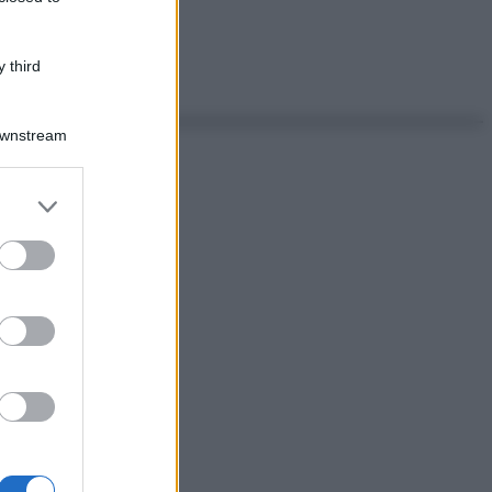
 third
Downstream
er and store
to grant or
ed purposes