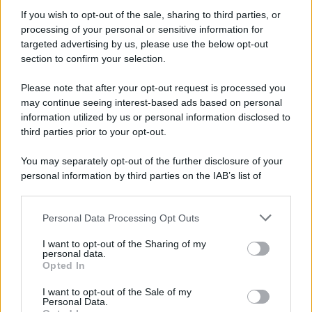
Informativa
Privacy Policy
If you wish to opt-out of the sale, sharing to third parties, or
Cookie Policy
processing of your personal or sensitive information for
Note Legali
targeted advertising by us, please use the below opt-out
Preferenze Privacy
section to confirm your selection.
Please note that after your opt-out request is processed you
may continue seeing interest-based ads based on personal
information utilized by us or personal information disclosed to
third parties prior to your opt-out.
You may separately opt-out of the further disclosure of your
personal information by third parties on the IAB’s list of
downstream participants.
Personal Data Processing Opt Outs
This information may also be disclosed by us to third parties
on the IAB’s List of Downstream Participants that may further
I want to opt-out of the Sharing of my
disclose it to other third parties.
personal data.
Opted In
Please note that this website/app uses one or more Google
services and may gather and store information including but
I want to opt-out of the Sale of my
Personal Data.
not limited to your visit or usage behaviour. You may click to