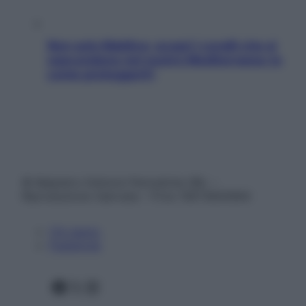
Non solo Maldive: scopri i coralli che si
nascondono nel nostro Mediterraneo (e
come proteggerli)
© Belpietro Edizioni Periodiche SRL –
Riproduzione riservata – P.Iva 13673600964
Chi siamo
Pubblicità
Facebook
X
Instagram