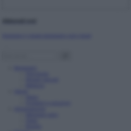
Abbonati ora!
Starbene ti regala benessere ogni mese!
Benessere
Psicologia
Rimedi naturali
Bellezza
Salute
News
Problemi e soluzioni
Alimentazione
Mangiare sano
Diete
Ricette