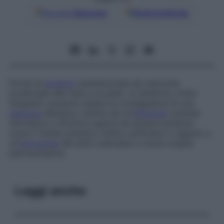
Google
Discover
Fonti preferite
Forma di
eczema
caratterizzata da vescicole
localizzate alle mani e ai piedi. Le disidrosi, molto
frequenti, possono essere la conseguenza di una
reazione
allergica, indotta da un’
infezione
cutanea
microbica o micotica oppure da alcune sostanze
come il nichel; possono inoltre verificarsi in seguito a
un’
ostruzione
dei dotti sudoripari o avere origine
psicosomatica.
Leggi anche