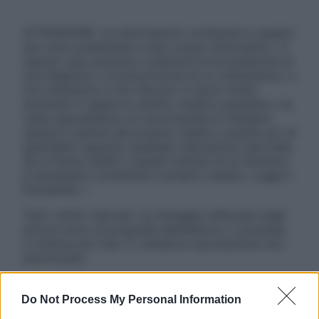
ATTENZIONE: Le informazioni contenute in questo
sito sono presentate a solo scopo informativo, in
nessun caso possono costituire la formulazione di
una diagnosi o la prescrizione di un trattamento, e
non intendono e non devono in alcun modo
sostituire il rapporto diretto medico-paziente o la
visita specialistica. Si raccomanda di chiedere
sempre il parere del proprio medico curante e/o di
specialisti riguardo qualsiasi indicazione riportata.
Se si hanno dubbi o quesiti sull’uso di un farmaco
è necessario contattare il proprio medico. Leggi il
Disclaimer »
Tutti i diritti riservati. Le immagini utilizzate negli
articoli sono di proprietà dell’editore o concesse
in licenza per l’uso. È vietata la riproduzione non
autorizzata.
Do Not Process My Personal Information