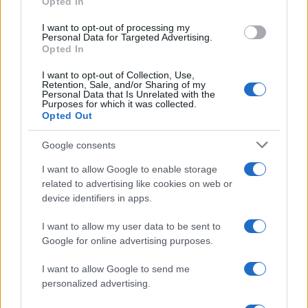
Opted In
grant or deny consent to Google and its third-party tags to
use your data for below specified purposes in below Google
I want to opt-out of processing my
consent section.
Personal Data for Targeted Advertising.
Opted In
I want to opt-out of Collection, Use,
Retention, Sale, and/or Sharing of my
Personal Data that Is Unrelated with the
Purposes for which it was collected.
Opted Out
Google consents
I want to allow Google to enable storage
related to advertising like cookies on web or
device identifiers in apps.
I want to allow my user data to be sent to
Google for online advertising purposes.
I want to allow Google to send me
personalized advertising.