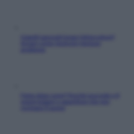
Capelli spezzati lungo l’attaccatura?
Scopri come risolvere l’annoso
problema
Fame dopo cena? Perché succede e 6
snack leggeri e appetitosi che non
rovinano il sonno