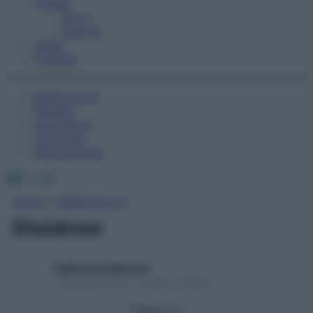
Fitness
Sport
Esercizi
Video
Podcast
Medicina AZ
Farmaci
Calcolatori
Oroscopo
Abbonamenti
Facebook
X
Instagram
Home
»
Medicina A-Z
Disidrosi
Redazione Starbene
1 Gennaio 2025 – Lettura 1 minuto
Seguici su