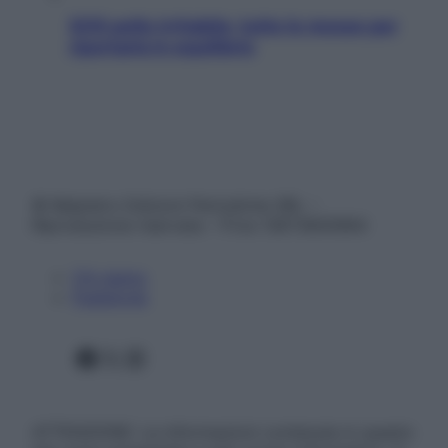
SOS pelle irritabile: tutte le mosse per
riportarla in equilibrio
© Belpietro Edizioni Periodiche SRL –
Riproduzione riservata – P.Iva 13673600964
Chi siamo
Pubblicità
Facebook
X
Instagram
ATTENZIONE: Le informazioni contenute in questo