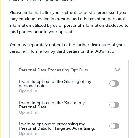
Note Legali
Preferenze Privacy
Please note that after your opt-out request is processed you
may continue seeing interest-based ads based on personal
information utilized by us or personal information disclosed to
third parties prior to your opt-out.
You may separately opt-out of the further disclosure of your
personal information by third parties on the IAB’s list of
downstream participants.
Personal Data Processing Opt Outs
This information may also be disclosed by us to third parties
on the IAB’s List of Downstream Participants that may further
I want to opt-out of the Sharing of my
disclose it to other third parties.
personal data.
Opted In
Please note that this website/app uses one or more Google
services and may gather and store information including but
I want to opt-out of the Sale of my
Personal Data.
not limited to your visit or usage behaviour. You may click to
Opted In
grant or deny consent to Google and its third-party tags to
use your data for below specified purposes in below Google
I want to opt-out of processing my
consent section.
Personal Data for Targeted Advertising.
Opted In