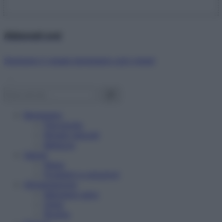
Abbonati ora!
Starbene ti regala benessere ogni mese!
Benessere
Psicologia
Rimedi naturali
Bellezza
Salute
News
Problemi e soluzioni
Alimentazione
Mangiare sano
Diete
Ricette