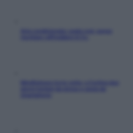
Aria condizionata: usala così, senza
rischiare raffreddore & Co.
Mindfulness tra le vette: a Cortina due
giorni lontani da stress e ansia da
smartphone