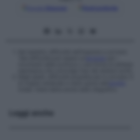
Google
Discover
Fonti preferite
Nei bambini, difficoltà nell’imparare a scrivere.
Tale difficoltà può essere un’
aprassia
per i
movimenti della scrittura o una forma di disfasia
espressiva che coinvolge l’uso dei simboli scritti.
Negli adulti, difficoltà acquisita per lo scrivere. È
di origine cerebrale e meno grave dell’
agrafia
totale. Viene detta anche
stato disgrafico
.
Leggi anche