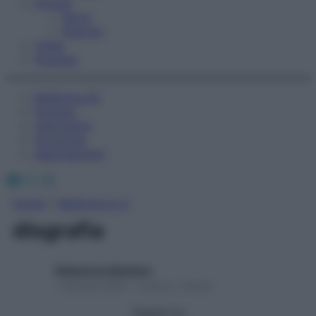
Fitness
Sport
Esercizi
Video
Podcast
Medicina AZ
Farmaci
Calcolatori
Oroscopo
Abbonamenti
Facebook
X
Instagram
Home
»
Medicina A-Z
disgrafia
Redazione Starbene
1 Gennaio 2025 – Lettura 1 minuto
Seguici su