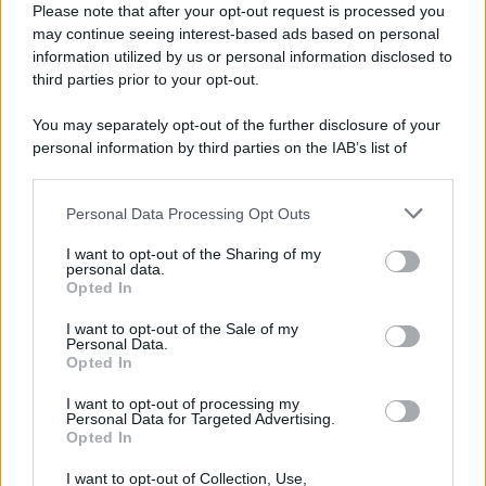
Please note that after your opt-out request is processed you
may continue seeing interest-based ads based on personal
information utilized by us or personal information disclosed to
third parties prior to your opt-out.
You may separately opt-out of the further disclosure of your
personal information by third parties on the IAB’s list of
downstream participants.
Personal Data Processing Opt Outs
This information may also be disclosed by us to third parties
on the IAB’s List of Downstream Participants that may further
I want to opt-out of the Sharing of my
disclose it to other third parties.
personal data.
Opted In
Please note that this website/app uses one or more Google
services and may gather and store information including but
I want to opt-out of the Sale of my
Personal Data.
not limited to your visit or usage behaviour. You may click to
Opted In
grant or deny consent to Google and its third-party tags to
use your data for below specified purposes in below Google
I want to opt-out of processing my
consent section.
Personal Data for Targeted Advertising.
Opted In
I want to opt-out of Collection, Use,