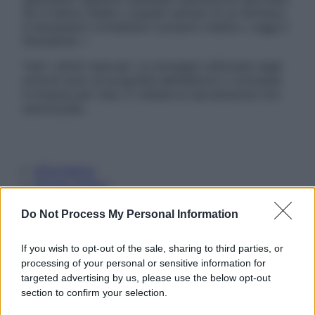
Se si hanno dubbi o quesiti sull’uso di un farmaco
è necessario contattare il proprio medico. Leggi il
Disclaimer »
Tutti i diritti riservati. Le immagini utilizzate negli
articoli sono di proprietà dell’editore o concesse
in licenza per l’uso. È vietata la riproduzione non
autorizzata.
Informativa
Privacy Policy
Cookie Policy
Note Legali
Do Not Process My Personal Information
Preferenze Privacy
If you wish to opt-out of the sale, sharing to third parties, or
processing of your personal or sensitive information for
targeted advertising by us, please use the below opt-out
section to confirm your selection.