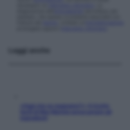
necessario un
intervento chirurgico
. La
disgiunzione dell’
articolazione
sacroiliaca, per
esempio, che spesso si presenta associata con
fratture del
bacino
, richiede un’
immobilizzazione
prolungata oppure l’
intervento chirurgico
.
Leggi anche
«Oggi che se magnamo?»: 4 ricette
facili di Max Mariola senza pesare gli
ingredienti