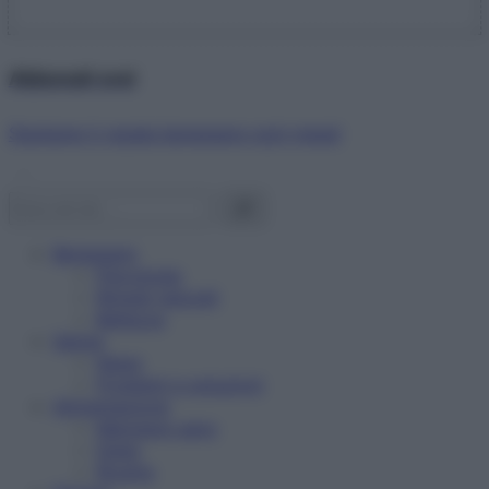
Abbonati ora!
Starbene ti regala benessere ogni mese!
Benessere
Psicologia
Rimedi naturali
Bellezza
Salute
News
Problemi e soluzioni
Alimentazione
Mangiare sano
Diete
Ricette