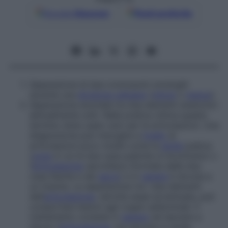
Google
Discover
Fonti preferite
Separazione di due cromosomi omologhi
durante una
divisione cellulare
(
mitosi
o
meiosi
).
Separazione anomala tra due elementi anatomici
abitualmente uniti. Nella pratica clinica questo
termine viene usato solo per le articolazioni. Una
disgiunzione può insorgere a
livello
di
articolazioni poco mobili come la
sinfisi
pubica
(
zona
in cui le due ossa pubiche si incontrano) o
l’
articolazione
sacroiliaca (formata dalle due
ossa iliache e dal
sacro
) e in
genere
è dovuta a
un trauma. La separazione tra i due elementi
dell’
articolazione
, talvolta assai accentuata, può
comportare lesioni agli organi addominali. Il
trattamento consiste in
genere
nel lasciare a
riposo l’
articolazione
, ma talvolta si rende