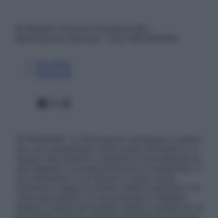
© Belpietro Edizioni Periodiche SRL –
Riproduzione riservata – P.Iva 13673600964
Chi siamo
Pubblicità
Facebook
X
Instagram
ATTENZIONE: Le informazioni contenute in questo
sito sono presentate a solo scopo informativo, in
nessun caso possono costituire la formulazione di
una diagnosi o la prescrizione di un trattamento, e
non intendono e non devono in alcun modo
sostituire il rapporto diretto medico-paziente o la
visita specialistica. Si raccomanda di chiedere
sempre il parere del proprio medico curante e/o di
specialisti riguardo qualsiasi indicazione riportata.