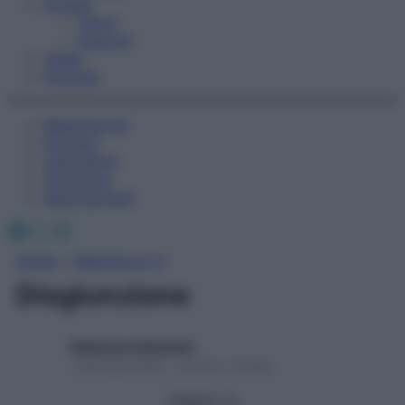
Fitness
Sport
Esercizi
Video
Podcast
Medicina AZ
Farmaci
Calcolatori
Oroscopo
Abbonamenti
Facebook
X
Instagram
Home
»
Medicina A-Z
Disgiunzione
Redazione Starbene
1 Gennaio 2025 – Lettura 1 minuto
Seguici su