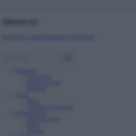
Abbonati ora!
Starbene ti regala benessere ogni mese!
Benessere
Psicologia
Rimedi naturali
Bellezza
Salute
News
Problemi e soluzioni
Alimentazione
Mangiare sano
Diete
Ricette