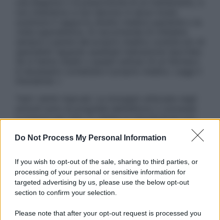
una diagnosi o la prescrizione di un trattamento, e
non intendono e non devono in alcun modo
sostituire il rapporto diretto medico-paziente o la
visita specialistica. Si raccomanda di chiedere
sempre il parere del proprio medico curante e/o di
specialisti riguardo qualsiasi indicazione riportata.
Se si hanno dubbi o quesiti sull’uso di un farmaco
è necessario contattare il proprio medico. Leggi il
Disclaimer »
Tutti i diritti riservati. Le immagini utilizzate negli
articoli sono di proprietà dell’editore o concesse
in licenza per l’uso. È vietata la riproduzione non
autorizzata.
Do Not Process My Personal Information
If you wish to opt-out of the sale, sharing to third parties, or
Informativa
processing of your personal or sensitive information for
Privacy Policy
targeted advertising by us, please use the below opt-out
Cookie Policy
section to confirm your selection.
Note Legali
Preferenze Privacy
Please note that after your opt-out request is processed you