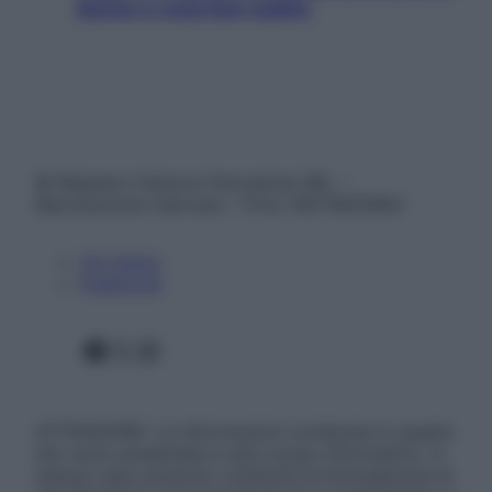
donne e cosa fare subito
© Belpietro Edizioni Periodiche SRL –
Riproduzione riservata – P.Iva 13673600964
Chi siamo
Pubblicità
Facebook
X
Instagram
ATTENZIONE: Le informazioni contenute in questo
sito sono presentate a solo scopo informativo, in
nessun caso possono costituire la formulazione di