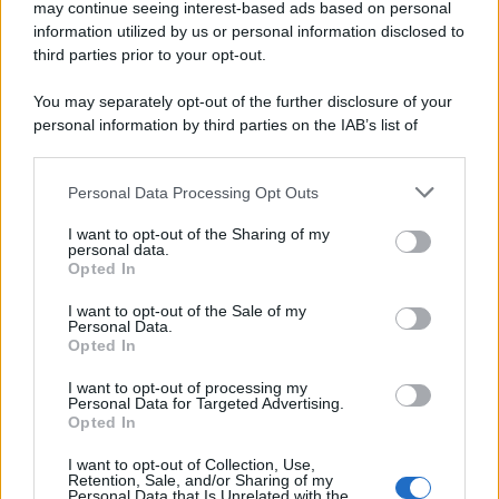
may continue seeing interest-based ads based on personal
information utilized by us or personal information disclosed to
third parties prior to your opt-out.
You may separately opt-out of the further disclosure of your
personal information by third parties on the IAB’s list of
downstream participants.
Personal Data Processing Opt Outs
This information may also be disclosed by us to third parties
on the IAB’s List of Downstream Participants that may further
I want to opt-out of the Sharing of my
disclose it to other third parties.
personal data.
Opted In
Please note that this website/app uses one or more Google
services and may gather and store information including but
I want to opt-out of the Sale of my
Personal Data.
not limited to your visit or usage behaviour. You may click to
Opted In
grant or deny consent to Google and its third-party tags to
use your data for below specified purposes in below Google
I want to opt-out of processing my
consent section.
Personal Data for Targeted Advertising.
Opted In
I want to opt-out of Collection, Use,
Retention, Sale, and/or Sharing of my
Personal Data that Is Unrelated with the