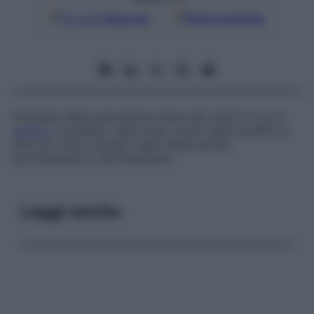
Google
Discover
Fonti preferite
Anomalia della percezione visiva dei colori in cui lo
spettro
cromatico viene visto come varie tonalità di
due soli colori primari; viene detta anche
bicromatismo
o
dicromatismo
.
Leggi anche