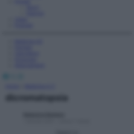
Fitness
Sport
Esercizi
Video
Podcast
Medicina AZ
Farmaci
Calcolatori
Oroscopo
Abbonamenti
Facebook
X
Instagram
Home
»
Medicina A-Z
dicromatopsia
Redazione Starbene
1 Gennaio 2025 – Lettura 1 minuto
Seguici su