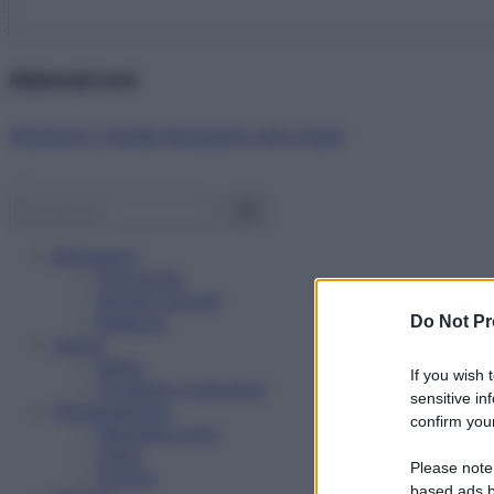
Abbonati ora!
Starbene ti regala benessere ogni mese!
Benessere
Psicologia
Rimedi naturali
Bellezza
Do Not Pr
Salute
News
If you wish 
Problemi e soluzioni
sensitive in
Alimentazione
confirm your
Mangiare sano
Diete
Please note
Ricette
based ads b