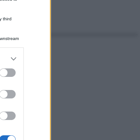
 third
Downstream
er and store
to grant or
ed purposes