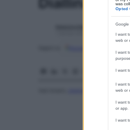
Diallinas-Am
was col
Opted 
Google 
Redazione Starbene
1 Gennaio 2025 – Lettura 1 minuto
I want t
web or d
Google
Discover
Fon
Seguici su
I want t
purpose
I want 
I want t
Vedi
Amalric,
sindrome
di
web or d
I want t
or app.
I want t