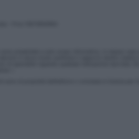
vata – P.Iva 13673600964
sono presentate a solo scopo informativo, in nessun caso p
devono in alcun modo sostituire il rapporto diretto medico-p
 di specialisti riguardo qualsiasi indicazione riportata. Se
aimer »
ticoli sono di proprietà dell’editore o concesse in licenza per 