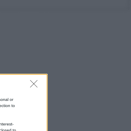
sonal or
ection to
nterest-
closed to