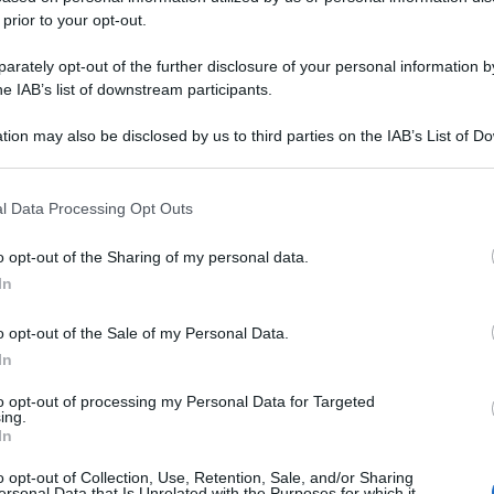
 prior to your opt-out.
rately opt-out of the further disclosure of your personal information by
he IAB’s list of downstream participants.
tion may also be disclosed by us to third parties on the IAB’s List of 
 that may further disclose it to other third parties.
 that this website/app uses one or more Google services and may gath
l Data Processing Opt Outs
including but not limited to your visit or usage behaviour. You may click 
 to Google and its third-party tags to use your data for below specifi
o opt-out of the Sharing of my personal data.
ogle consent section.
In
o opt-out of the Sale of my Personal Data.
In
to opt-out of processing my Personal Data for Targeted
ing.
In
o opt-out of Collection, Use, Retention, Sale, and/or Sharing
ersonal Data that Is Unrelated with the Purposes for which it