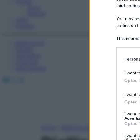
Fitness
third parties
Sport
Esercizi
You may sepa
Video
parties on t
Podcast
This informa
Medicina AZ
Participants
Farmaci
Calcolatori
Please note
Persona
Oroscopo
information 
Abbonamenti
deny consent
I want t
in below Go
Facebook
X
Instagram
Opted 
I want t
Opted 
I want 
Advertis
Opted 
Home
»
Medicina A-Z
I want t
of my P