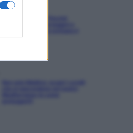
Fame dopo cena? Perché
succede e 6 snack leggeri e
appetitosi che non rovinano il
sonno
Non solo Maldive: scopri i coralli
che si nascondono nel nostro
Mediterraneo (e come
proteggerli)