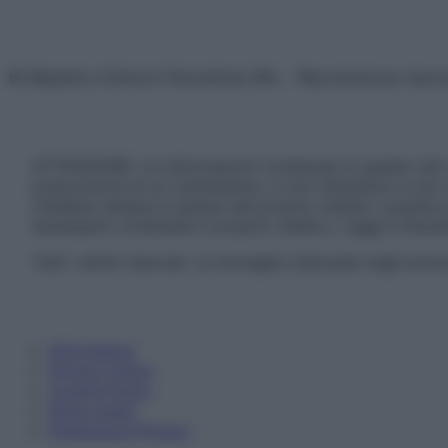
© Belpietro Edizioni Periodiche SRL – Riproduzione riser
ATTENZIONE: Le informazioni contenute in questo sito 
prescrizione di un trattamento, e non intendono e non 
chiedere sempre il parere del proprio medico curante e/o
necessario contattare il proprio medico. Leggi il Discl
Tutti i diritti riservati. Le immagini utilizzate negli ar
Informativa
Privacy Policy
Cookie Policy
Note Legali
Preferenze Privacy