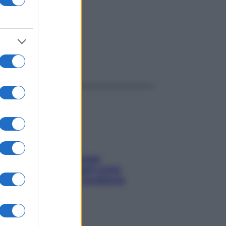
ggi anche
Capelli spezzati lungo
l’attaccatura? Scopri come
risolvere l’annoso problema