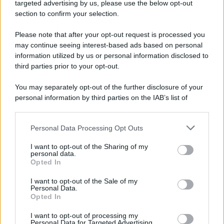
Cookie Policy
targeted advertising by us, please use the below opt-out
Note Legali
section to confirm your selection.
Preferenze Privacy
Please note that after your opt-out request is processed you
may continue seeing interest-based ads based on personal
information utilized by us or personal information disclosed to
third parties prior to your opt-out.
You may separately opt-out of the further disclosure of your
personal information by third parties on the IAB’s list of
downstream participants.
Personal Data Processing Opt Outs
This information may also be disclosed by us to third parties
on the IAB’s List of Downstream Participants that may further
I want to opt-out of the Sharing of my
disclose it to other third parties.
personal data.
Opted In
Please note that this website/app uses one or more Google
services and may gather and store information including but
I want to opt-out of the Sale of my
Personal Data.
not limited to your visit or usage behaviour. You may click to
Opted In
grant or deny consent to Google and its third-party tags to
use your data for below specified purposes in below Google
I want to opt-out of processing my
consent section.
Personal Data for Targeted Advertising.