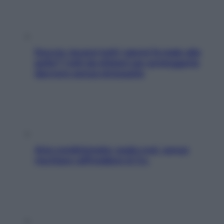
Doccia, lavarsi tutti i giorni fa male alla
pelle? I miti da sfatare per proteggerla
davvero senza stressarla
Aria condizionata: usala così, senza
rischiare raffreddore & Co.