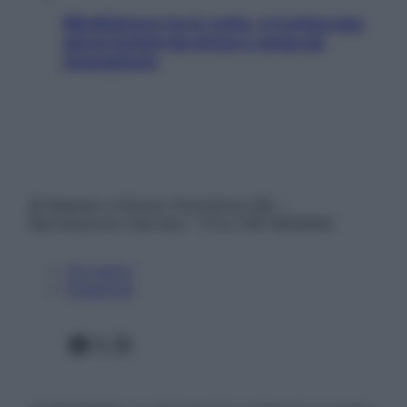
Mindfulness tra le vette: a Cortina due
giorni lontani da stress e ansia da
smartphone
© Belpietro Edizioni Periodiche SRL –
Riproduzione riservata – P.Iva 13673600964
Chi siamo
Pubblicità
Facebook
X
Instagram