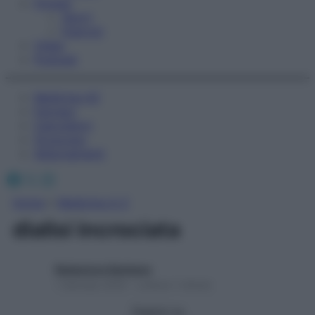
Fitness
Sport
Esercizi
Video
Podcast
Medicina AZ
Farmaci
Calcolatori
Oroscopo
Abbonamenti
Facebook
X
Instagram
Home
»
Medicina A-Z
dialisi incrociata
Redazione Starbene
1 Gennaio 2025 – Lettura 1 minuto
Seguici su