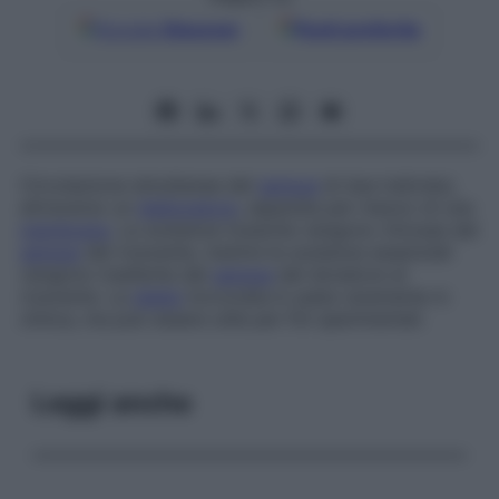
Google
Discover
Fonti preferite
Circolazione simultanea del
sangue
di due individui,
attraverso un
dializzatore
, separata per mezzo di una
membrana
. Le sostanze tossiche vengono rimosse dal
sangue
del ricevente, mentre le sostanze essenziali
vengono trasferite dal
sangue
del donatore al
ricevente. La
dialisi
incrociata è usata raramente in
clinica, ma può essere utile per fini sperimentali.
Leggi anche