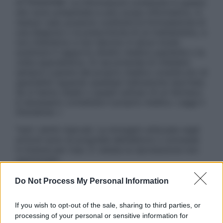
ATTENZIONE: Le informazioni contenute in questo
sito sono presentate a solo scopo informativo, in
nessun caso possono costituire la formulazione di
una diagnosi o la prescrizione di un trattamento, e
non intendono e non devono in alcun modo
sostituire il rapporto diretto medico-paziente o la
visita specialistica. Si raccomanda di chiedere
sempre il parere del proprio medico curante e/o di
specialisti riguardo qualsiasi indicazione riportata.
Se si hanno dubbi o quesiti sull’uso di un farmaco
è necessario contattare il proprio medico. Leggi il
Disclaimer »
Tutti i diritti riservati. Le immagini utilizzate negli
articoli sono di proprietà dell’editore o concesse
in licenza per l’uso. È vietata la riproduzione non
autorizzata.
Do Not Process My Personal Information
Informativa
If you wish to opt-out of the sale, sharing to third parties, or
Privacy Policy
processing of your personal or sensitive information for