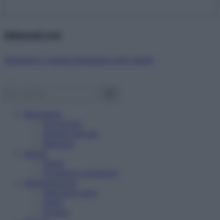
Abbonati ora!
Starbene ti regala benessere ogni mese!
Benessere
Psicologia
Rimedi naturali
Bellezza
Salute
News
Problemi e soluzioni
Alimentazione
Mangiare sano
Diete
Ricette