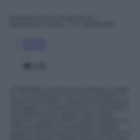
© Belpietro Edizioni Periodiche SRL –
Riproduzione riservata – P.Iva 13673600964
Chi siamo
Pubblicità
Facebook
X
Instagram
ATTENZIONE: Le informazioni contenute in questo
sito sono presentate a solo scopo informativo, in
nessun caso possono costituire la formulazione di
una diagnosi o la prescrizione di un trattamento, e
non intendono e non devono in alcun modo
sostituire il rapporto diretto medico-paziente o la
visita specialistica. Si raccomanda di chiedere
sempre il parere del proprio medico curante e/o di
specialisti riguardo qualsiasi indicazione riportata.