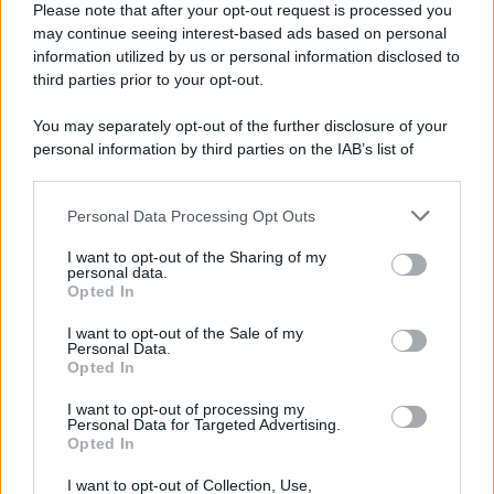
Please note that after your opt-out request is processed you
may continue seeing interest-based ads based on personal
information utilized by us or personal information disclosed to
third parties prior to your opt-out.
You may separately opt-out of the further disclosure of your
personal information by third parties on the IAB’s list of
downstream participants.
Personal Data Processing Opt Outs
This information may also be disclosed by us to third parties
on the IAB’s List of Downstream Participants that may further
I want to opt-out of the Sharing of my
disclose it to other third parties.
personal data.
Opted In
Please note that this website/app uses one or more Google
services and may gather and store information including but
I want to opt-out of the Sale of my
Personal Data.
not limited to your visit or usage behaviour. You may click to
Opted In
grant or deny consent to Google and its third-party tags to
use your data for below specified purposes in below Google
I want to opt-out of processing my
consent section.
Personal Data for Targeted Advertising.
Opted In
I want to opt-out of Collection, Use,