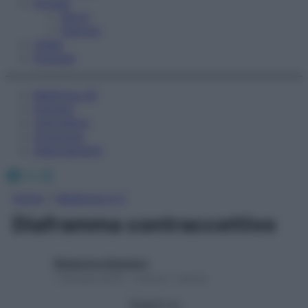
Fitness
Sport
Esercizi
Video
Podcast
Medicina AZ
Farmaci
Calcolatori
Oroscopo
Abbonamenti
Facebook
X
Instagram
Home
»
Medicina A-Z
Diaframma contraccettivo
Redazione Starbene
1 Gennaio 2025 – Lettura 1 minuto
Seguici su