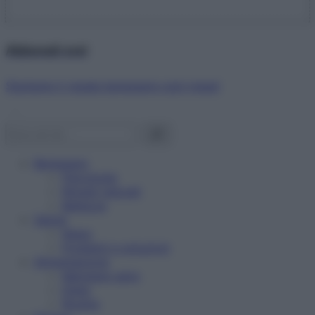
Abbonati ora!
Starbene ti regala benessere ogni mese!
Benessere
Psicologia
Rimedi naturali
Bellezza
Salute
News
Problemi e soluzioni
Alimentazione
Mangiare sano
Diete
Ricette