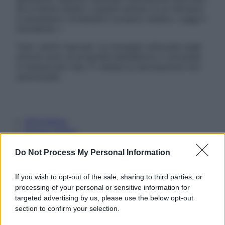
Se si hanno dubbi o quesiti sull’uso di un farmaco
è necessario contattare il proprio medico. Leggi il
Disclaimer »
Tutti i diritti riservati. Le immagini utilizzate negli
articoli sono di proprietà dell’editore o concesse
in licenza per l’uso. È vietata la riproduzione non
autorizzata.
Informativa
Privacy Policy
Cookie Policy
Note Legali
Do Not Process My Personal Information
Preferenze Privacy
If you wish to opt-out of the sale, sharing to third parties, or
processing of your personal or sensitive information for
targeted advertising by us, please use the below opt-out
section to confirm your selection.