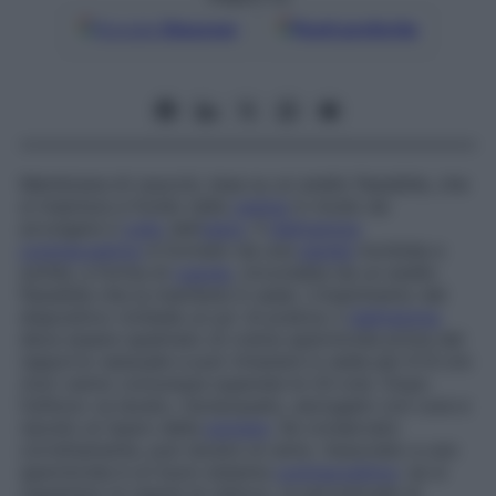
Google
Discover
Fonti preferite
Membrana di caucciù, tesa su un anello flessibile, che
si inserisce a fondo nella
vagina
in modo da
avvolgere il
collo
dell’
utero
. Il
diaframma
contraccettivo
è formato da una
parete
morbida e
sottile, a forma di
cupola
, circondata da un anello
flessibile che la mantiene in sede. L’inserimento del
dispositivo richiede un po’ di pratica: il
diaframma
deve essere spalmato di crema spermicida prima del
rapporto sessuale e può rimanere in sede per 6-8 ore
(non vanno comunque superate le 24 ore). Dopo
l’utilizzo va lavato, risciacquato, asciugato con cura e
riposto al riparo della
polvere
. Se conservato
correttamente, può durare un anno. Associato a uno
spermicida è un buon sistema
contraccettivo
: se si
rispettano le regole di utilizzo, la percentuale di