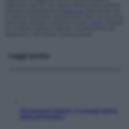
fallimenti è del 3%. Per essere efficace deve tuttavia
adattarsi perfettamente all’
anatomia
della donna che
lo utilizza: qualunque cambiamento fisico di una certa
entità (per esempio variazioni di peso,
parto
) richiede
un controllo medico e, talvolta, la sostituzione del
dispositivo. Vedi anche
Contraccezione
Leggi anche
Sicurezza al volante: i 5 consigli dell’ex
pilota di Formula 1