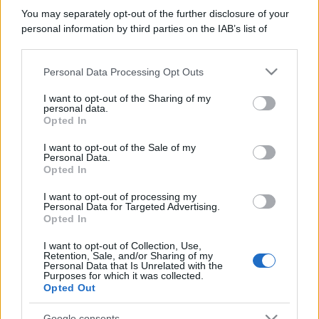
You may separately opt-out of the further disclosure of your
personal information by third parties on the IAB’s list of
downstream participants.
Personal Data Processing Opt Outs
This information may also be disclosed by us to third parties
on the IAB’s List of Downstream Participants that may further
I want to opt-out of the Sharing of my
disclose it to other third parties.
personal data.
Opted In
Please note that this website/app uses one or more Google
services and may gather and store information including but
I want to opt-out of the Sale of my
Personal Data.
not limited to your visit or usage behaviour. You may click to
Opted In
grant or deny consent to Google and its third-party tags to
use your data for below specified purposes in below Google
I want to opt-out of processing my
consent section.
Personal Data for Targeted Advertising.
Opted In
I want to opt-out of Collection, Use,
Retention, Sale, and/or Sharing of my
Personal Data that Is Unrelated with the
Purposes for which it was collected.
Opted Out
Google consents