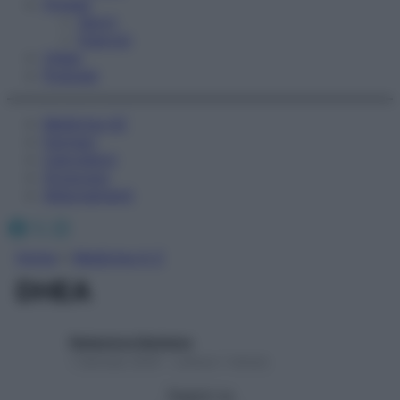
Fitness
Sport
Esercizi
Video
Podcast
Medicina AZ
Farmaci
Calcolatori
Oroscopo
Abbonamenti
Facebook
X
Instagram
Home
»
Medicina A-Z
DHEA
Redazione Starbene
1 Gennaio 2025 – Lettura 1 minuto
Seguici su