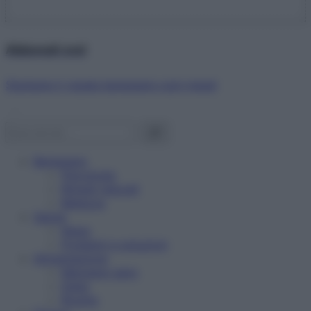
Abbonati ora!
Starbene ti regala benessere ogni mese!
Benessere
Psicologia
Rimedi naturali
Bellezza
Salute
News
Problemi e soluzioni
Alimentazione
Mangiare sano
Diete
Ricette