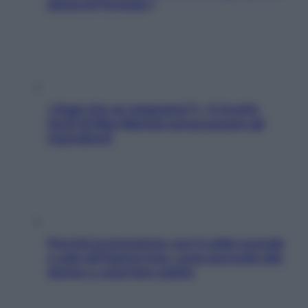
pilota di Formula 1
«Oggi che se magnamo?»: 4 ricette
facili di Max Mariola senza pesare gli
ingredienti
Perché la pressione con il caldo scende
e sale all’improvviso: cosa succede alle
donne e cosa fare subito