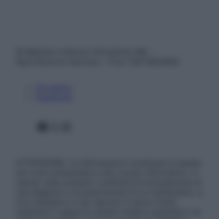
© Belpietro Edizioni Periodiche SRL –
Riproduzione riservata – P.Iva 13673600964
Chi siamo
Pubblicità
Facebook
X
Instagram
ATTENZIONE: Le informazioni contenute in questo
sito sono presentate a solo scopo informativo, in
nessun caso possono costituire la formulazione di
una diagnosi o la prescrizione di un trattamento, e
non intendono e non devono in alcun modo
sostituire il rapporto diretto medico-paziente o la