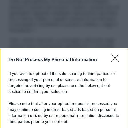
visita specialistica. Si raccomanda di chiedere
sempre il parere del proprio medico curante e/o di
specialisti riguardo qualsiasi indicazione riportata.
Se si hanno dubbi o quesiti sull’uso di un farmaco
è necessario contattare il proprio medico. Leggi il
Disclaimer »
Tutti i diritti riservati. Le immagini utilizzate negli
articoli sono di proprietà dell’editore o concesse
in licenza per l’uso. È vietata la riproduzione non
autorizzata.
Do Not Process My Personal Information
If you wish to opt-out of the sale, sharing to third parties, or
processing of your personal or sensitive information for
Informativa
targeted advertising by us, please use the below opt-out
Privacy Policy
section to confirm your selection.
Cookie Policy
Note Legali
Please note that after your opt-out request is processed you
Preferenze Privacy
may continue seeing interest-based ads based on personal
information utilized by us or personal information disclosed to
third parties prior to your opt-out.