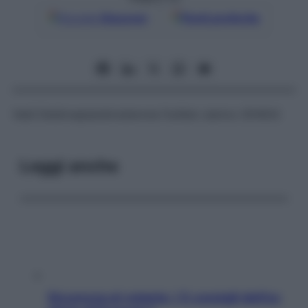
Google
Discover
Fonti preferite
Vedi
Deidroepiandrosterone fosfato sierico (DHEA)
Leggi anche
Sicurezza al volante: i 5 consigli dell’ex