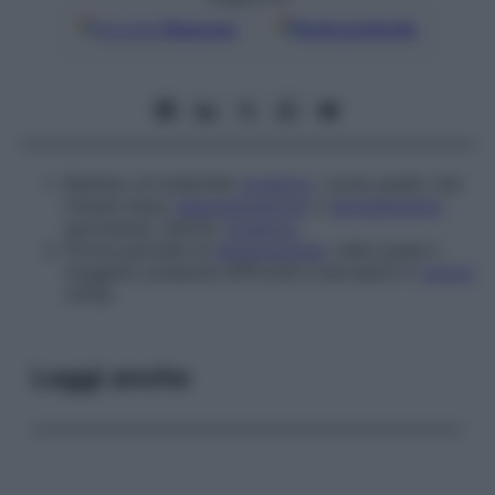
Google
Discover
Fonti preferite
Residuo di materiale
organico
, come quello che
rimane dopo
desquamazione
o
sbrigliamento
spontaneo; detrito
organico
.
Forma parziale di
deuteranopia
, nella quale il
soggetto presenta difficoltà a percepire il
colore
verde.
Leggi anche