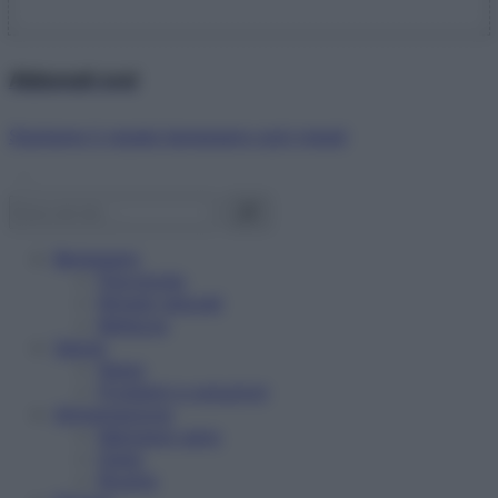
Abbonati ora!
Starbene ti regala benessere ogni mese!
Benessere
Psicologia
Rimedi naturali
Bellezza
Salute
News
Problemi e soluzioni
Alimentazione
Mangiare sano
Diete
Ricette