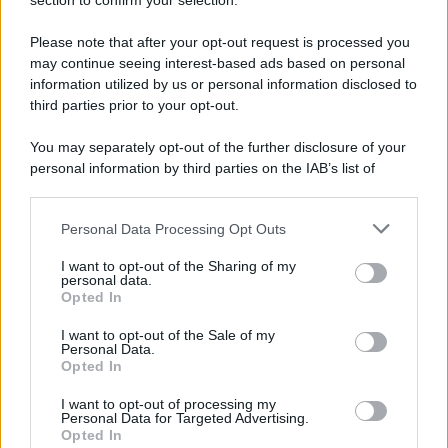
Note Legali
section to confirm your selection.
Preferenze Privacy
Please note that after your opt-out request is processed you
may continue seeing interest-based ads based on personal
information utilized by us or personal information disclosed to
third parties prior to your opt-out.
You may separately opt-out of the further disclosure of your
personal information by third parties on the IAB’s list of
downstream participants.
Personal Data Processing Opt Outs
This information may also be disclosed by us to third parties
on the IAB’s List of Downstream Participants that may further
I want to opt-out of the Sharing of my
disclose it to other third parties.
personal data.
Opted In
Please note that this website/app uses one or more Google
services and may gather and store information including but
I want to opt-out of the Sale of my
Personal Data.
not limited to your visit or usage behaviour. You may click to
Opted In
grant or deny consent to Google and its third-party tags to
use your data for below specified purposes in below Google
I want to opt-out of processing my
consent section.
Personal Data for Targeted Advertising.
Opted In