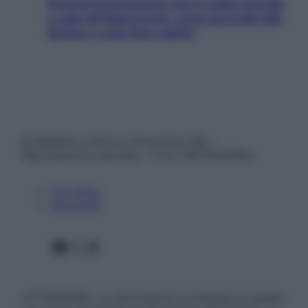
Perché la pressione con il caldo scende
e sale all’improvviso: cosa succede alle
donne e cosa fare subito
© Belpietro Edizioni Periodiche SRL –
Riproduzione riservata – P.Iva 13673600964
Chi siamo
Pubblicità
Facebook
X
Instagram
ATTENZIONE: Le informazioni contenute in questo