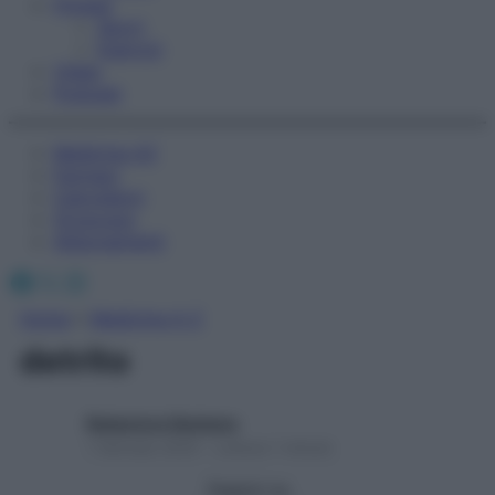
Fitness
Sport
Esercizi
Video
Podcast
Medicina AZ
Farmaci
Calcolatori
Oroscopo
Abbonamenti
Facebook
X
Instagram
Home
»
Medicina A-Z
detrito
Redazione Starbene
1 Gennaio 2025 – Lettura 1 minuto
Seguici su