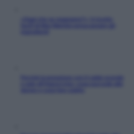
«Oggi che se magnamo?»: 4 ricette
facili di Max Mariola senza pesare gli
ingredienti
Perché la pressione con il caldo scende
e sale all’improvviso: cosa succede alle
donne e cosa fare subito