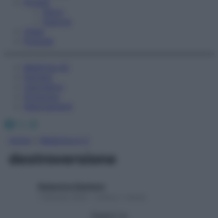
Fitness
Sport
Esercizi
Video
Podcast
Medicina AZ
Farmaci
Calcolatori
Oroscopo
Abbonamenti
Facebook
X
Instagram
Home
»
Medicina A-Z
destroversione
Redazione Starbene
1 Gennaio 2025 – Lettura 1 minuto
Seguici su