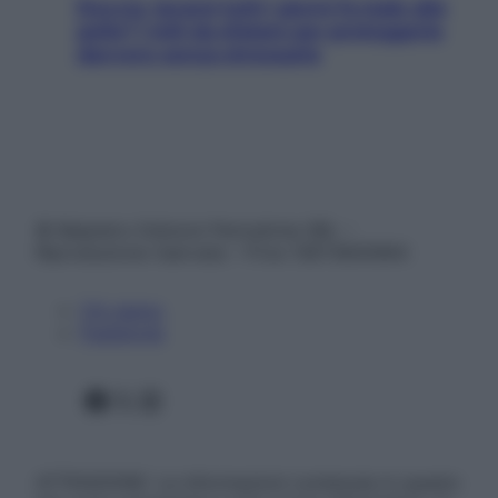
Doccia, lavarsi tutti i giorni fa male alla
pelle? I miti da sfatare per proteggerla
davvero senza stressarla
© Belpietro Edizioni Periodiche SRL –
Riproduzione riservata – P.Iva 13673600964
Chi siamo
Pubblicità
Facebook
X
Instagram
ATTENZIONE: Le informazioni contenute in questo