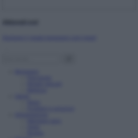
Abbonati ora!
Starbene ti regala benessere ogni mese!
Benessere
Psicologia
Rimedi naturali
Bellezza
Salute
News
Problemi e soluzioni
Alimentazione
Mangiare sano
Diete
Ricette