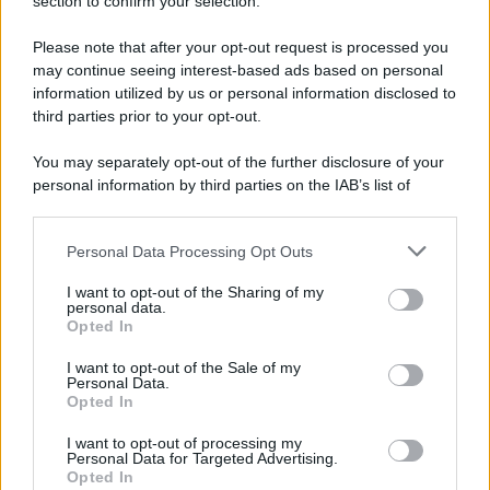
Note Legali
section to confirm your selection.
Preferenze Privacy
Please note that after your opt-out request is processed you
may continue seeing interest-based ads based on personal
information utilized by us or personal information disclosed to
third parties prior to your opt-out.
You may separately opt-out of the further disclosure of your
personal information by third parties on the IAB’s list of
downstream participants.
Personal Data Processing Opt Outs
This information may also be disclosed by us to third parties
on the IAB’s List of Downstream Participants that may further
I want to opt-out of the Sharing of my
disclose it to other third parties.
personal data.
Opted In
Please note that this website/app uses one or more Google
services and may gather and store information including but
I want to opt-out of the Sale of my
Personal Data.
not limited to your visit or usage behaviour. You may click to
Opted In
grant or deny consent to Google and its third-party tags to
use your data for below specified purposes in below Google
I want to opt-out of processing my
consent section.
Personal Data for Targeted Advertising.
Opted In