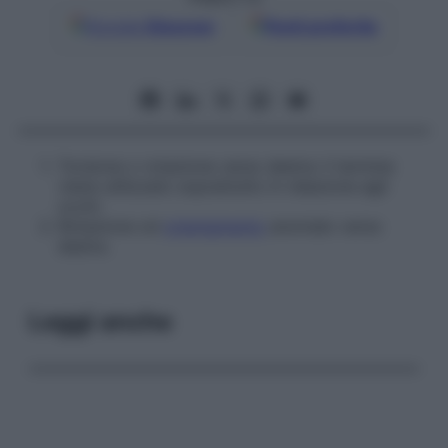
Google
Discover
Fonti preferite
Torsione o rotazione verso destra: il termine
viene utilizzato soprattutto in relazione agli
occhi.
Rotazione od
orientamento
anomalo verso
destra.
Leggi anche