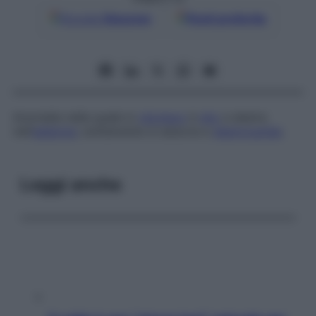
Google
Discover
Fonti preferite
Anomalia nella quale lo
stomaco
è
sito
a destra
nell’
addome
; solitamente si associa a
destrocardia
.
Leggi anche