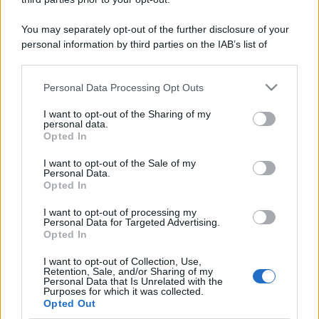
You may separately opt-out of the further disclosure of your
personal information by third parties on the IAB’s list of
downstream participants.
Personal Data Processing Opt Outs
This information may also be disclosed by us to third parties
on the IAB’s List of Downstream Participants that may further
I want to opt-out of the Sharing of my
disclose it to other third parties.
personal data.
Opted In
Please note that this website/app uses one or more Google
services and may gather and store information including but
I want to opt-out of the Sale of my
Personal Data.
not limited to your visit or usage behaviour. You may click to
Opted In
grant or deny consent to Google and its third-party tags to
use your data for below specified purposes in below Google
I want to opt-out of processing my
consent section.
Personal Data for Targeted Advertising.
Opted In
I want to opt-out of Collection, Use,
Retention, Sale, and/or Sharing of my
Personal Data that Is Unrelated with the
Purposes for which it was collected.
Opted Out