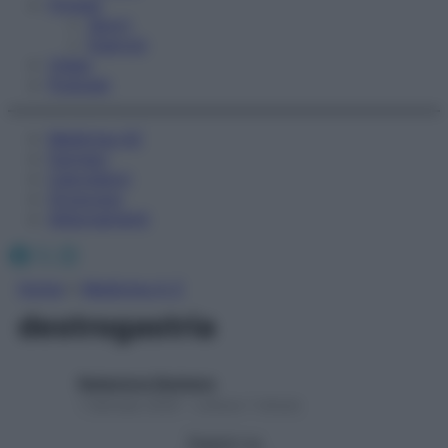
Fitness
Sport
Esercizi
Video
Podcast
Medicina AZ
Farmaci
Calcolatori
Oroscopo
Abbonamenti
Facebook
X
Instagram
Home
»
Medicina A-Z
destrogastria
Redazione Starbene
1 Gennaio 2025 – Lettura 1 minuto
Seguici su