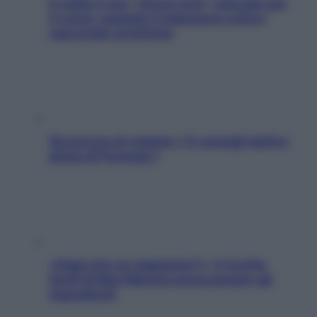
Il caldo è uno “stress test” naturale per
il cuore: quando il malessere estivo
nasconde un’aritmia
Sicurezza al volante: i 5 consigli dell’ex
pilota di Formula 1
«Oggi che se magnamo?»: 4 ricette
facili di Max Mariola senza pesare gli
ingredienti