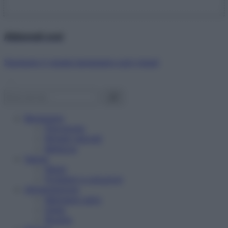
Abbonati ora!
Starbene ti regala benessere ogni mese!
Benessere
Psicologia
Rimedi naturali
Bellezza
Salute
News
Problemi e soluzioni
Alimentazione
Mangiare sano
Diete
Ricette