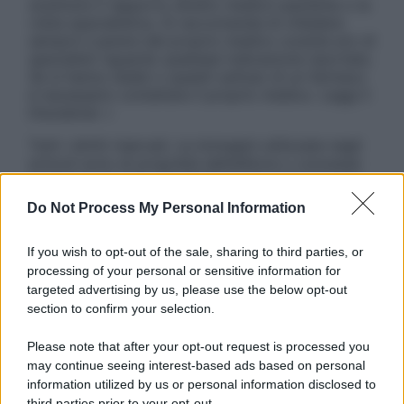
sostituire il rapporto diretto medico-paziente o la
visita specialistica. Si raccomanda di chiedere
sempre il parere del proprio medico curante e/o di
specialisti riguardo qualsiasi indicazione riportata.
Se si hanno dubbi o quesiti sull’uso di un farmaco
è necessario contattare il proprio medico. Leggi il
Disclaimer »
Tutti i diritti riservati. Le immagini utilizzate negli
articoli sono di proprietà dell’editore o concesse
in licenza per l’uso. È vietata la riproduzione non
autorizzata.
Do Not Process My Personal Information
If you wish to opt-out of the sale, sharing to third parties, or
processing of your personal or sensitive information for
Informativa
targeted advertising by us, please use the below opt-out
Privacy Policy
section to confirm your selection.
Cookie Policy
Note Legali
Please note that after your opt-out request is processed you
Preferenze Privacy
may continue seeing interest-based ads based on personal
information utilized by us or personal information disclosed to
third parties prior to your opt-out.