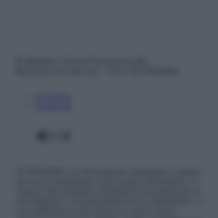
© Belpietro Edizioni Periodiche SRL –
Riproduzione riservata – P.Iva 13673600964
Chi siamo
Pubblicità
Facebook
X
Instagram
ATTENZIONE: Le informazioni contenute in questo
sito sono presentate a solo scopo informativo, in
nessun caso possono costituire la formulazione di
una diagnosi o la prescrizione di un trattamento, e
non intendono e non devono in alcun modo