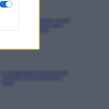
Non solo Maldive: scopri i coralli
che si nascondono nel nostro
Mediterraneo (e come
proteggerli)
In menopausa il rischio d’infarto
aumenta: è ora di rinforzare il
cuore