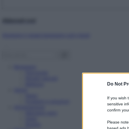
Abbonati ora!
Starbene ti regala benessere ogni mese!
Benessere
Psicologia
Rimedi naturali
Bellezza
Do Not Pr
Salute
News
If you wish 
Problemi e soluzioni
sensitive in
Alimentazione
confirm your
Mangiare sano
Diete
Please note
Ricette
based ads b