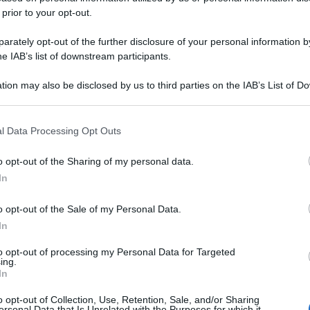
 prior to your opt-out.
rately opt-out of the further disclosure of your personal information by
he IAB’s list of downstream participants.
tion may also be disclosed by us to third parties on the IAB’s List of 
 that may further disclose it to other third parties.
 that this website/app uses one or more Google services and may gath
l Data Processing Opt Outs
including but not limited to your visit or usage behaviour. You may click 
 to Google and its third-party tags to use your data for below specifi
o opt-out of the Sharing of my personal data.
ogle consent section.
In
o opt-out of the Sale of my Personal Data.
In
to opt-out of processing my Personal Data for Targeted
ing.
In
o opt-out of Collection, Use, Retention, Sale, and/or Sharing
ersonal Data that Is Unrelated with the Purposes for which it