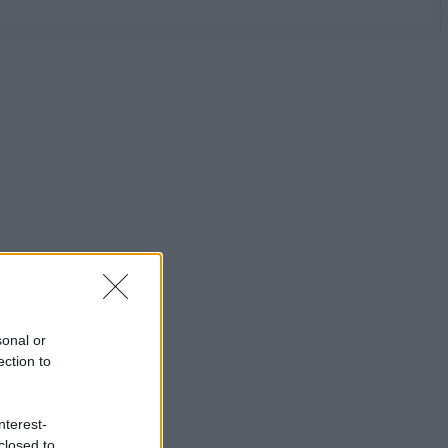
sonal or
ection to
nterest-
closed to