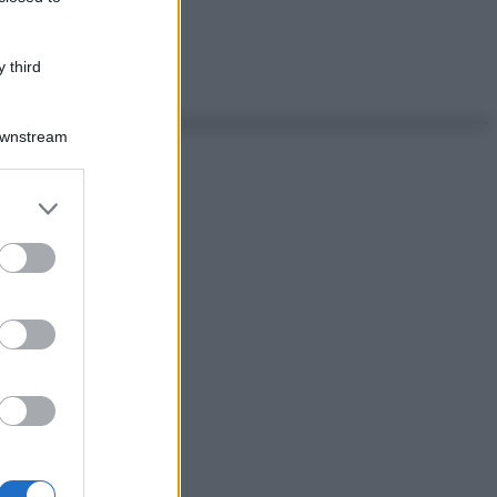
 third
Downstream
er and store
to grant or
ed purposes