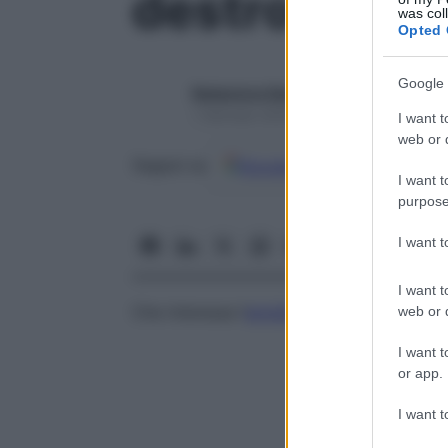
destrocereb
was col
Opted 
Google 
Redazione Starbene
1 Gennaio 2025 – Lettura 1 minuto
I want t
web or d
Google
Discover
Fon
Seguici su
I want t
purpose
I want 
I want t
Che interessa l’
emisfero
cerebrale destro.
web or d
I want t
or app.
I want t