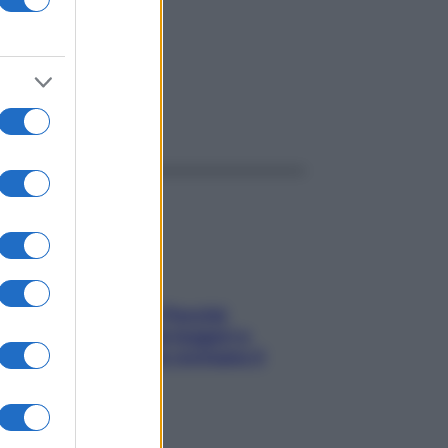
ggi anche
Fame dopo cena? Perché
succede e 6 snack leggeri e
appetitosi che non rovinano il
sonno