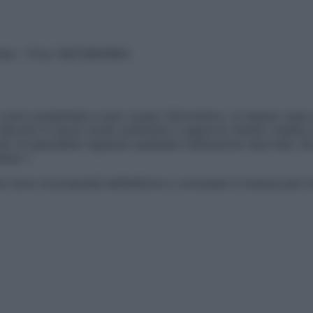
vata – P.Iva 13673600964
sono presentate a solo scopo informativo, in nessun caso p
devono in alcun modo sostituire il rapporto diretto medico-p
 di specialisti riguardo qualsiasi indicazione riportata. Se
aimer »
ticoli sono di proprietà dell’editore o concesse in licenza per 