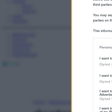
Fitness
third parties
Sport
Esercizi
You may sepa
Video
parties on t
Podcast
This informa
Medicina AZ
Participants
Farmaci
Calcolatori
Please note
Persona
Oroscopo
information 
Abbonamenti
deny consent
I want t
in below Go
Facebook
X
Instagram
Opted 
I want t
Opted 
I want 
Advertis
Opted 
Home
»
Medicina A-Z
I want t
of my P