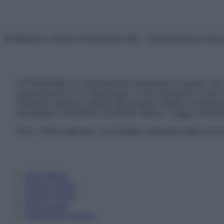
© Belpietro Edizioni Periodiche SRL – Riproduzione riser
ATTENZIONE: Le informazioni contenute in questo sito 
prescrizione di un trattamento, e non intendono e non 
chiedere sempre il parere del proprio medico curante e/o
necessario contattare il proprio medico. Leggi il Discl
Tutti i diritti riservati. Le immagini utilizzate negli ar
Informativa
Privacy Policy
Cookie Policy
Note Legali
Preferenze Privacy