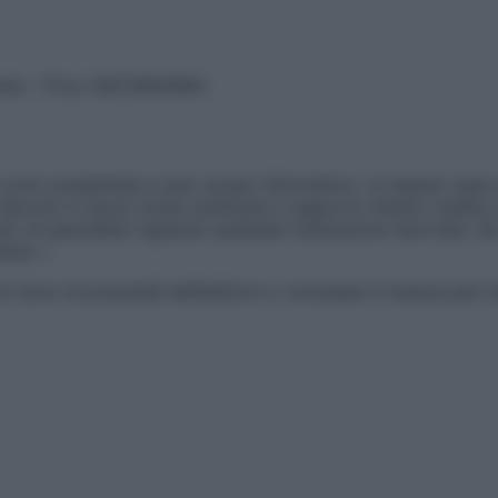
vata – P.Iva 13673600964
sono presentate a solo scopo informativo, in nessun caso p
devono in alcun modo sostituire il rapporto diretto medico-p
 di specialisti riguardo qualsiasi indicazione riportata. Se
aimer »
ticoli sono di proprietà dell’editore o concesse in licenza per 