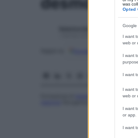
desmoplasia
was col
Opted 
Google 
Redazione Starbene
1 Gennaio 2025 – Lettura 1 minuto
I want t
web or d
Google
Discover
Fon
Seguici su
I want t
purpose
I want 
I want t
Formazione di
tessuto
fibroso: termine so
web or d
reazione
fibrogenica dello
stroma
circost
I want t
or app.
I want t