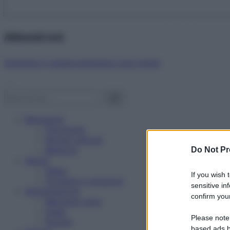
Abbonati ora!
Starbene ti regala benessere ogni mese!
Benessere
Psicologia
Rimedi naturali
Bellezza
Do Not Pr
Salute
News
If you wish 
Problemi e soluzioni
sensitive in
Alimentazione
confirm your
Mangiare sano
Diete
Please note
Ricette
based ads b