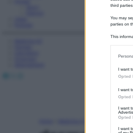
Fitness
third parties
Sport
Esercizi
You may sepa
Video
parties on t
Podcast
This informa
Medicina AZ
Participants
Farmaci
Calcolatori
Please note
Persona
Oroscopo
information 
Abbonamenti
deny consent
I want t
in below Go
Facebook
X
Instagram
Opted 
I want t
Opted 
I want 
Advertis
Opted 
Home
»
Medicina A-Z
I want t
of my P