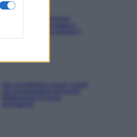
Fame dopo cena? Perché
succede e 6 snack leggeri e
appetitosi che non rovinano il
sonno
Non solo Maldive: scopri i coralli
che si nascondono nel nostro
Mediterraneo (e come
proteggerli)