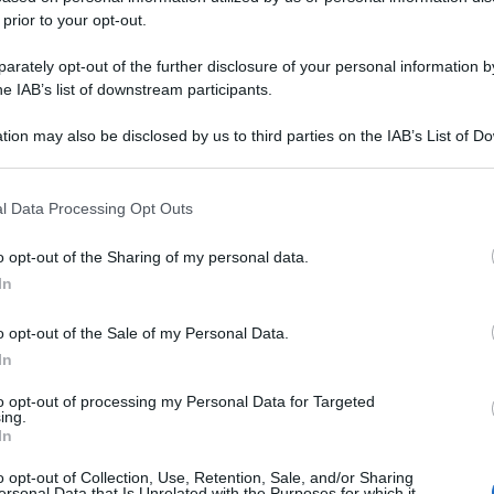
 prior to your opt-out.
rately opt-out of the further disclosure of your personal information by
he IAB’s list of downstream participants.
tion may also be disclosed by us to third parties on the IAB’s List of 
 that may further disclose it to other third parties.
 that this website/app uses one or more Google services and may gath
l Data Processing Opt Outs
including but not limited to your visit or usage behaviour. You may click 
 to Google and its third-party tags to use your data for below specifi
o opt-out of the Sharing of my personal data.
ogle consent section.
In
o opt-out of the Sale of my Personal Data.
In
to opt-out of processing my Personal Data for Targeted
ing.
In
o opt-out of Collection, Use, Retention, Sale, and/or Sharing
ersonal Data that Is Unrelated with the Purposes for which it