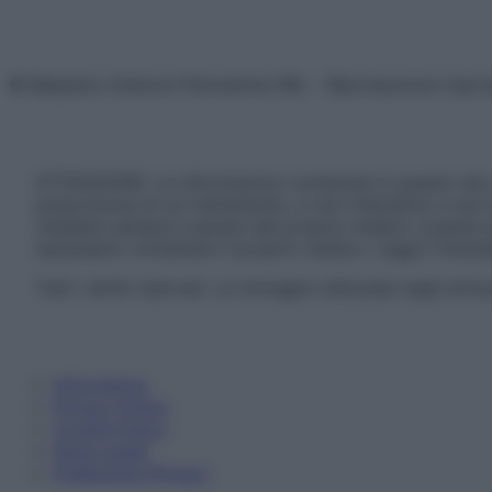
© Belpietro Edizioni Periodiche SRL – Riproduzione riser
ATTENZIONE: Le informazioni contenute in questo sito 
prescrizione di un trattamento, e non intendono e non 
chiedere sempre il parere del proprio medico curante e/o
necessario contattare il proprio medico. Leggi il Discl
Tutti i diritti riservati. Le immagini utilizzate negli ar
Informativa
Privacy Policy
Cookie Policy
Note Legali
Preferenze Privacy