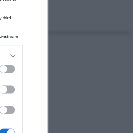
 third
Downstream
er and store
to grant or
ed purposes