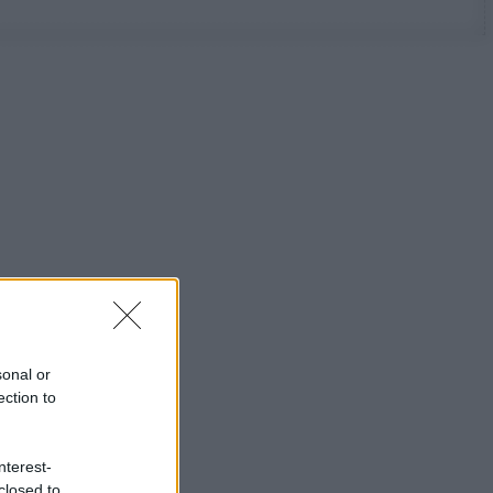
sonal or
ection to
nterest-
closed to