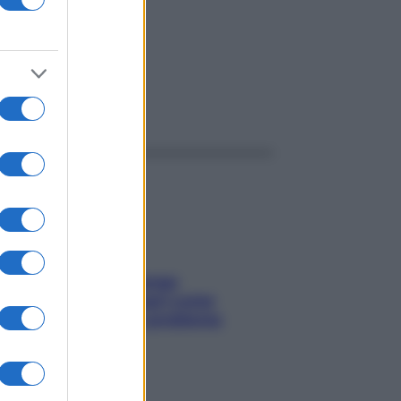
ggi anche
Capelli spezzati lungo
l’attaccatura? Scopri come
risolvere l’annoso problema