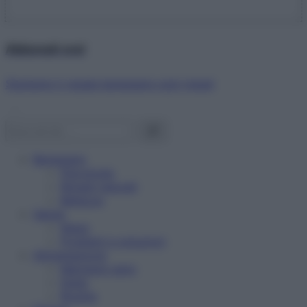
Abbonati ora!
Starbene ti regala benessere ogni mese!
Benessere
Psicologia
Rimedi naturali
Bellezza
Salute
News
Problemi e soluzioni
Alimentazione
Mangiare sano
Diete
Ricette