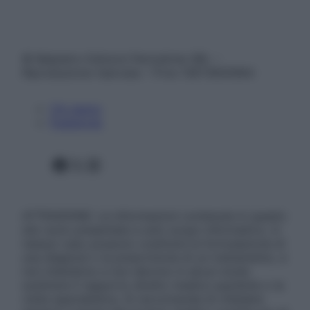
© Belpietro Edizioni Periodiche SRL –
Riproduzione riservata – P.Iva 13673600964
Chi siamo
Pubblicità
Facebook
X
Instagram
ATTENZIONE: Le informazioni contenute in questo
sito sono presentate a solo scopo informativo, in
nessun caso possono costituire la formulazione di
una diagnosi o la prescrizione di un trattamento, e
non intendono e non devono in alcun modo
sostituire il rapporto diretto medico-paziente o la
visita specialistica. Si raccomanda di chiedere