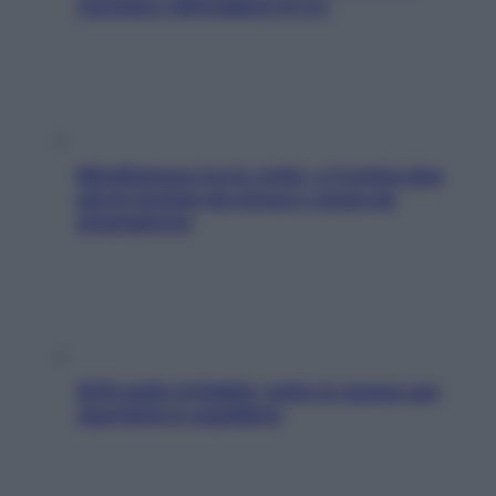
rischiare raffreddore & Co.
Mindfulness tra le vette: a Cortina due
giorni lontani da stress e ansia da
smartphone
SOS pelle irritabile: tutte le mosse per
riportarla in equilibrio