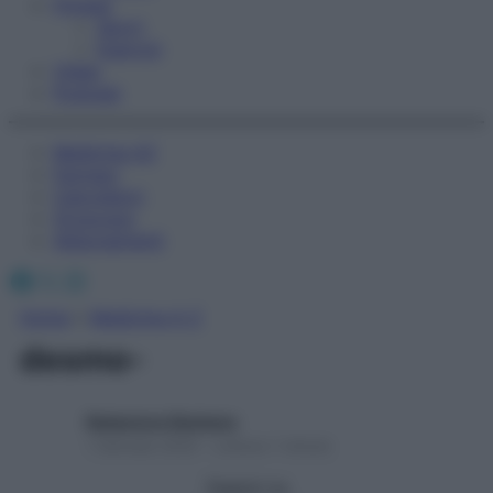
Fitness
Sport
Esercizi
Video
Podcast
Medicina AZ
Farmaci
Calcolatori
Oroscopo
Abbonamenti
Facebook
X
Instagram
Home
»
Medicina A-Z
desmo-
Redazione Starbene
1 Gennaio 2025 – Lettura 1 minuto
Seguici su