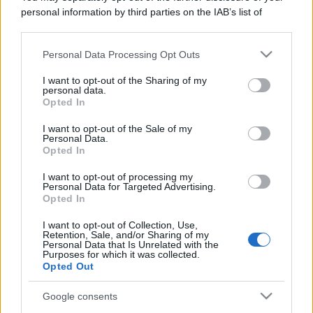
personal information by third parties on the IAB’s list of
downstream participants.
Personal Data Processing Opt Outs
This information may also be disclosed by us to third parties
on the IAB’s List of Downstream Participants that may further
I want to opt-out of the Sharing of my
disclose it to other third parties.
personal data.
Opted In
Please note that this website/app uses one or more Google
services and may gather and store information including but
I want to opt-out of the Sale of my
Personal Data.
not limited to your visit or usage behaviour. You may click to
Opted In
grant or deny consent to Google and its third-party tags to
use your data for below specified purposes in below Google
I want to opt-out of processing my
consent section.
Personal Data for Targeted Advertising.
Opted In
I want to opt-out of Collection, Use,
Retention, Sale, and/or Sharing of my
Personal Data that Is Unrelated with the
Purposes for which it was collected.
Opted Out
Google consents