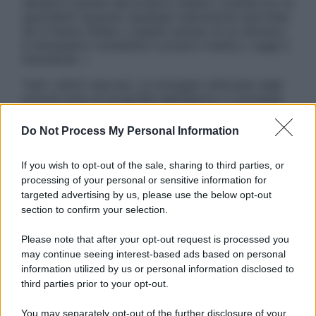
sempre il parere del proprio medico curante e/o di
specialisti riguardo qualsiasi indicazione riportata.
Se si hanno dubbi o quesiti sull’uso di un farmaco
è necessario contattare il proprio medico. Leggi il
Disclaimer »
Tutti i diritti riservati. Le immagini utilizzate negli
articoli sono di proprietà dell’editore o concesse
in licenza per l’uso. È vietata la riproduzione non
autorizzata.
Do Not Process My Personal Information
If you wish to opt-out of the sale, sharing to third parties, or
processing of your personal or sensitive information for
Informativa
targeted advertising by us, please use the below opt-out
Privacy Policy
section to confirm your selection.
Cookie Policy
Note Legali
Please note that after your opt-out request is processed you
Preferenze Privacy
may continue seeing interest-based ads based on personal
information utilized by us or personal information disclosed to
third parties prior to your opt-out.
You may separately opt-out of the further disclosure of your