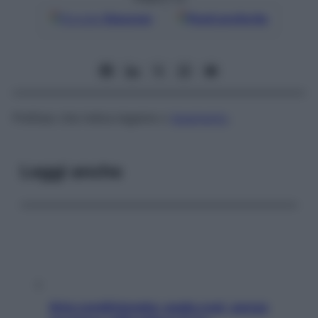
Google
Discover
Fonti preferite
Prefisso che indica legame o
legamento
.
Leggi anche
Aria condizionata: usala così, senza