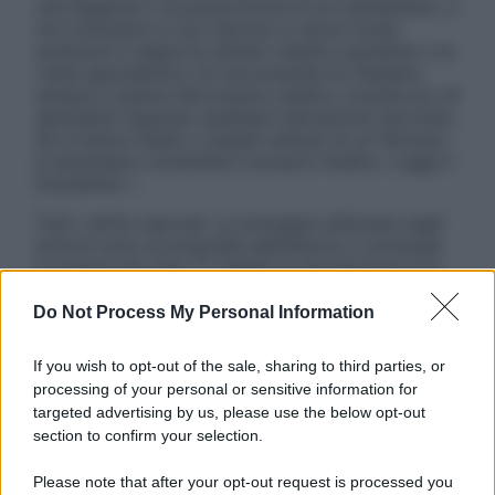
una diagnosi o la prescrizione di un trattamento, e
non intendono e non devono in alcun modo
sostituire il rapporto diretto medico-paziente o la
visita specialistica. Si raccomanda di chiedere
sempre il parere del proprio medico curante e/o di
specialisti riguardo qualsiasi indicazione riportata.
Se si hanno dubbi o quesiti sull’uso di un farmaco
è necessario contattare il proprio medico. Leggi il
Disclaimer »
Tutti i diritti riservati. Le immagini utilizzate negli
articoli sono di proprietà dell’editore o concesse
in licenza per l’uso. È vietata la riproduzione non
autorizzata.
Do Not Process My Personal Information
If you wish to opt-out of the sale, sharing to third parties, or
Informativa
processing of your personal or sensitive information for
Privacy Policy
targeted advertising by us, please use the below opt-out
Cookie Policy
section to confirm your selection.
Note Legali
Preferenze Privacy
Please note that after your opt-out request is processed you