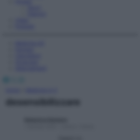
Fitness
Sport
Esercizi
Video
Podcast
Medicina AZ
Farmaci
Calcolatori
Oroscopo
Abbonamenti
Facebook
X
Instagram
Home
»
Medicina A-Z
desensibilizzare
Redazione Starbene
1 Gennaio 2025 – Lettura 1 minuto
Seguici su