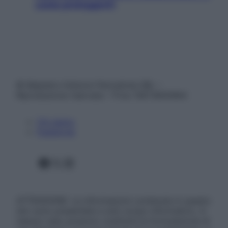
come proteggerli)
© Belpietro Edizioni Periodiche SRL –
Riproduzione riservata – P.Iva 13673600964
Chi siamo
Pubblicità
Facebook
X
Instagram
ATTENZIONE: Le informazioni contenute in questo
sito sono presentate a solo scopo informativo, in
nessun caso possono costituire la formulazione di