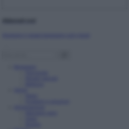
Abbonati ora!
Starbene ti regala benessere ogni mese!
Benessere
Psicologia
Rimedi naturali
Bellezza
Salute
News
Problemi e soluzioni
Alimentazione
Mangiare sano
Diete
Ricette