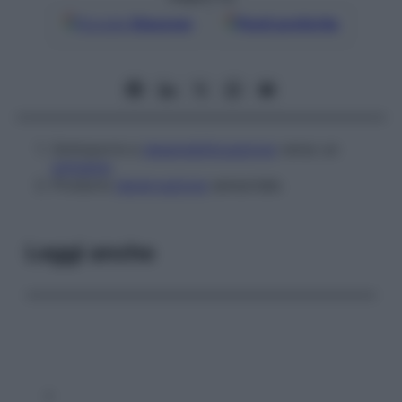
Google
Discover
Fonti preferite
Sottoporre a
desensibilizzazione
verso un
antigene
.
Produrre
denervazione
sensoriale.
Leggi anche