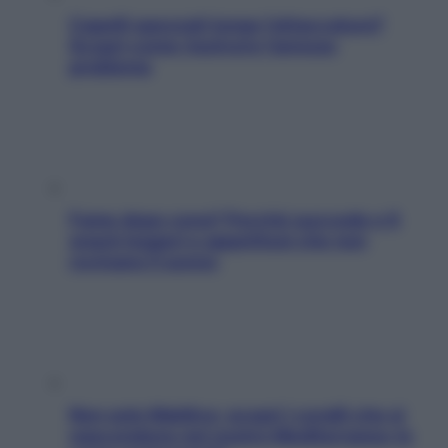
Capelli spezzati lungo l’attaccatura?
Scopri come risolvere l’annoso
problema
Fame dopo cena? Perché succede e 6
snack leggeri e appetitosi che non
rovinano il sonno
Non solo Maldive: scopri i coralli che si
nascondono nel nostro Mediterraneo (e