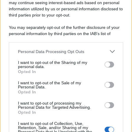
may continue seeing interest-based ads based on personal
information utilized by us or personal information disclosed to
third parties prior to your opt-out.
You may separately opt-out of the further disclosure of your
personal information by third parties on the IAB’s list of
downstream participants.
Personal Data Processing Opt Outs
This information may also be disclosed by us to third parties
on the IAB’s List of Downstream Participants that may further
I want to opt-out of the Sharing of my
disclose it to other third parties.
personal data.
Opted In
Please note that this website/app uses one or more Google
services and may gather and store information including but
I want to opt-out of the Sale of my
Personal Data.
not limited to your visit or usage behaviour. You may click to
Opted In
grant or deny consent to Google and its third-party tags to
use your data for below specified purposes in below Google
I want to opt-out of processing my
consent section.
Personal Data for Targeted Advertising.
Opted In
I want to opt-out of Collection, Use,
Retention, Sale, and/or Sharing of my
Personal Data that Is Unrelated with the