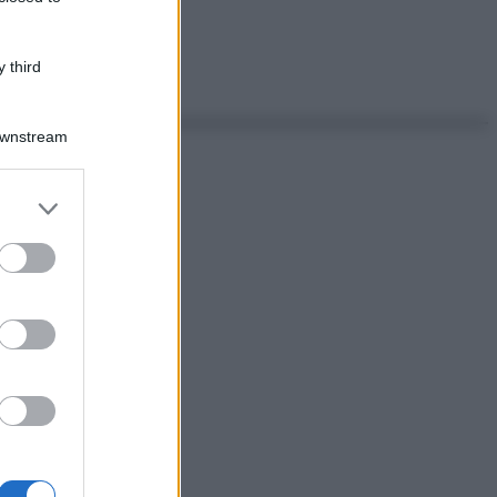
 third
Downstream
er and store
to grant or
ed purposes