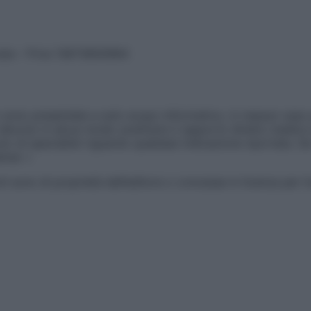
vata – P.Iva 13673600964
sono presentate a solo scopo informativo, in nessun caso p
devono in alcun modo sostituire il rapporto diretto medico-p
 di specialisti riguardo qualsiasi indicazione riportata. Se
aimer »
ticoli sono di proprietà dell’editore o concesse in licenza per 