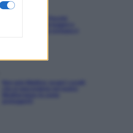
Fame dopo cena? Perché
succede e 6 snack leggeri e
appetitosi che non rovinano il
sonno
Non solo Maldive: scopri i coralli
che si nascondono nel nostro
Mediterraneo (e come
proteggerli)