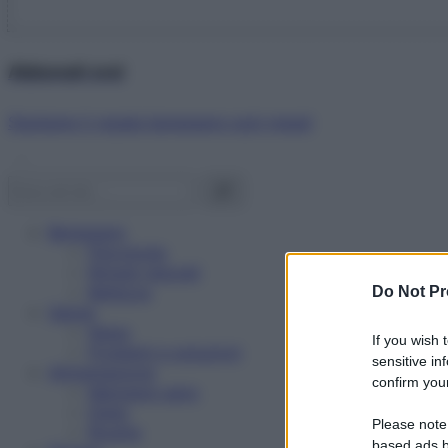
Abbonati ora!
Starbene ti regala benessere ogni mese!
Benessere
Psicologia
Rimedi naturali
Bellezza
Do Not Pr
Salute
News
If you wish 
Problemi e soluzioni
sensitive in
Alimentazione
confirm your
Mangiare sano
Diete
Please note
Ricette
based ads b