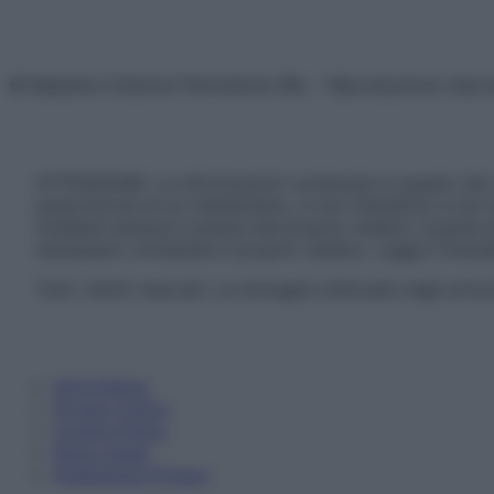
© Belpietro Edizioni Periodiche SRL – Riproduzione riser
ATTENZIONE: Le informazioni contenute in questo sito 
prescrizione di un trattamento, e non intendono e non 
chiedere sempre il parere del proprio medico curante e/o
necessario contattare il proprio medico. Leggi il Discl
Tutti i diritti riservati. Le immagini utilizzate negli ar
Informativa
Privacy Policy
Cookie Policy
Note Legali
Preferenze Privacy