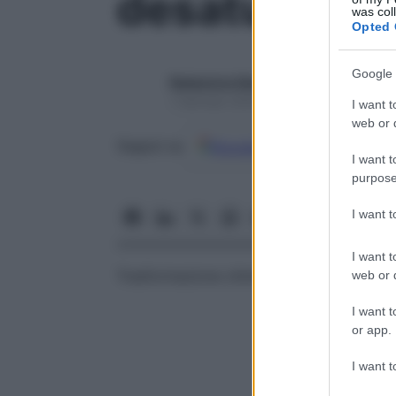
desaturazio
was col
Opted 
Google 
Redazione Starbene
1 Gennaio 2025 – Lettura 1 minuto
I want t
web or d
Google
Discover
Fon
Seguici su
I want t
purpose
I want 
I want t
Trasformazione chimica di un
composto
s
web or d
I want t
or app.
I want t