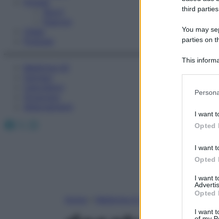
Fitness
third parties
Sport
Esercizi
You may sepa
Video
parties on t
Podcast
This informa
Medicina AZ
Participants
Farmaci
Calcolatori
Please note
Persona
Oroscopo
information 
Abbonamenti
deny consent
I want t
in below Go
Facebook
X
Instagram
Opted 
I want t
Opted 
I want 
Advertis
Opted 
Home
»
Medicina A-Z
I want t
of my P