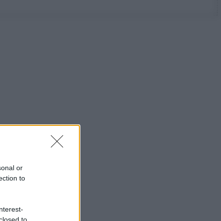
sonal or
ection to
nterest-
closed to