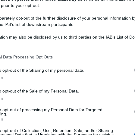
 prior to your opt-out.
rately opt-out of the further disclosure of your personal information by
he IAB’s list of downstream participants.
tion may also be disclosed by us to third parties on the IAB’s List of 
 that may further disclose it to other third parties.
 that this website/app uses one or more Google services and may gath
l Data Processing Opt Outs
including but not limited to your visit or usage behaviour. You may click 
 to Google and its third-party tags to use your data for below specifi
o opt-out of the Sharing of my personal data.
ogle consent section.
In
o opt-out of the Sale of my Personal Data.
In
to opt-out of processing my Personal Data for Targeted
ing.
In
o opt-out of Collection, Use, Retention, Sale, and/or Sharing
ersonal Data that Is Unrelated with the Purposes for which it