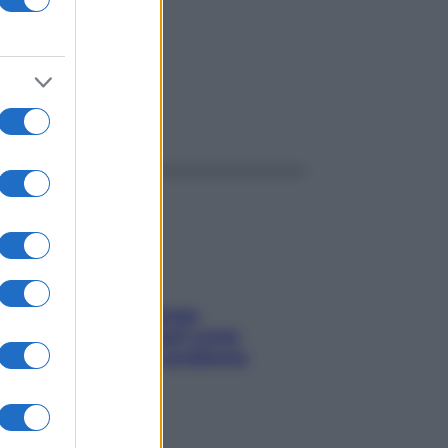
ggi anche
Capelli spezzati lungo
l’attaccatura? Scopri come
risolvere l’annoso problema