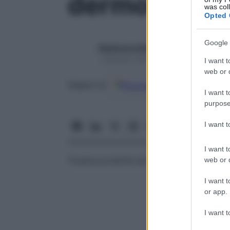
dermotossin
was col
Opted 
Google 
Redazione Starbene
1 Gennaio 2025 – Lettura 1 minuto
I want t
web or d
Google
Discover
Fon
Seguici su
I want t
purpose
I want 
I want t
Tossina prodotta da alcuni stafilococchi
web or d
I want t
or app.
I want t