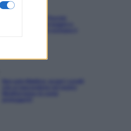
Fame dopo cena? Perché
succede e 6 snack leggeri e
appetitosi che non rovinano il
sonno
Non solo Maldive: scopri i coralli
che si nascondono nel nostro
Mediterraneo (e come
proteggerli)