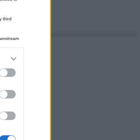
 third
Downstream
er and store
to grant or
ed purposes