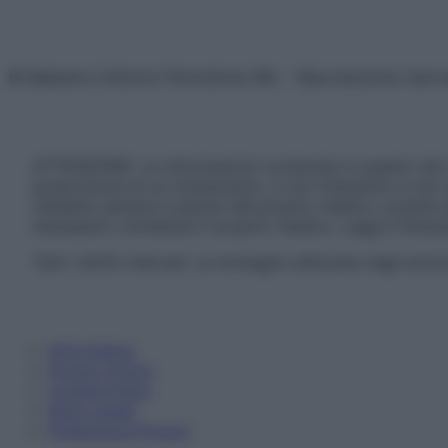
© Belpietro Edizioni Periodiche SRL – Riproduzione riser
ATTENZIONE: Le informazioni contenute in questo sito 
prescrizione di un trattamento, e non intendono e non 
chiedere sempre il parere del proprio medico curante e/o
necessario contattare il proprio medico. Leggi il Discl
Tutti i diritti riservati. Le immagini utilizzate negli ar
Informativa
Privacy Policy
Cookie Policy
Note Legali
Preferenze Privacy