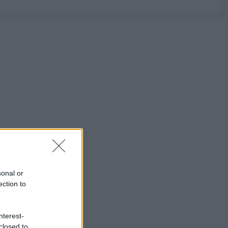
sonal or
ection to
nterest-
closed to