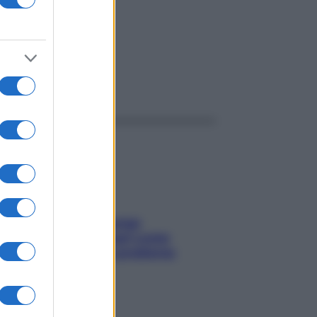
ggi anche
Capelli spezzati lungo
l’attaccatura? Scopri come
risolvere l’annoso problema