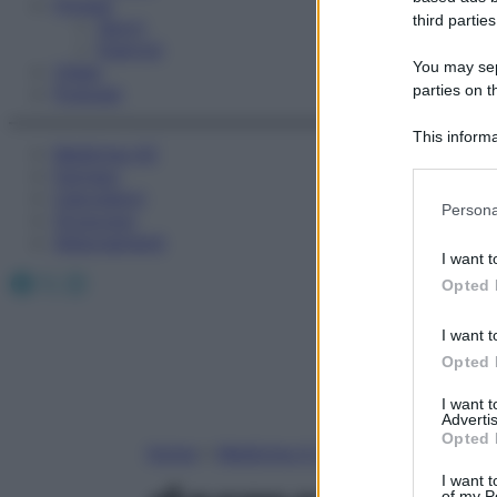
Fitness
third parties
Sport
Esercizi
You may sepa
Video
parties on t
Podcast
This informa
Medicina AZ
Participants
Farmaci
Calcolatori
Please note
Persona
Oroscopo
information 
Abbonamenti
deny consent
I want t
in below Go
Facebook
X
Instagram
Opted 
I want t
Opted 
I want 
Advertis
Opted 
Home
»
Medicina A-Z
I want t
of my P