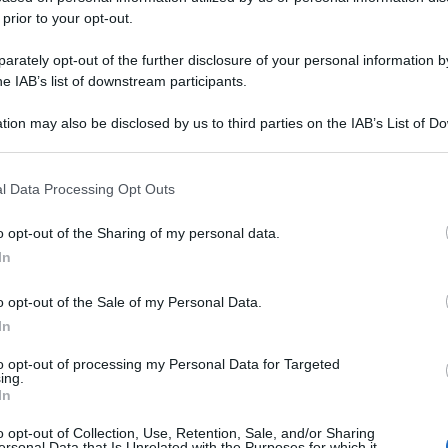
 prior to your opt-out.
rately opt-out of the further disclosure of your personal information by
he IAB’s list of downstream participants.
tion may also be disclosed by us to third parties on the IAB’s List of 
 that may further disclose it to other third parties.
 that this website/app uses one or more Google services and may gath
l Data Processing Opt Outs
including but not limited to your visit or usage behaviour. You may click 
 to Google and its third-party tags to use your data for below specifi
o opt-out of the Sharing of my personal data.
ogle consent section.
In
o opt-out of the Sale of my Personal Data.
In
to opt-out of processing my Personal Data for Targeted
ing.
In
o opt-out of Collection, Use, Retention, Sale, and/or Sharing
ersonal Data that Is Unrelated with the Purposes for which it