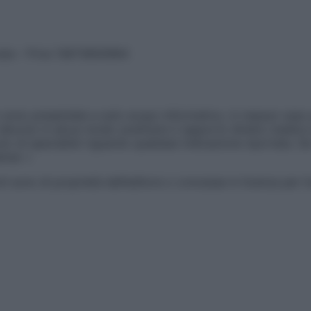
vata – P.Iva 13673600964
sono presentate a solo scopo informativo, in nessun caso p
devono in alcun modo sostituire il rapporto diretto medico-p
 di specialisti riguardo qualsiasi indicazione riportata. Se
aimer »
ticoli sono di proprietà dell’editore o concesse in licenza per 