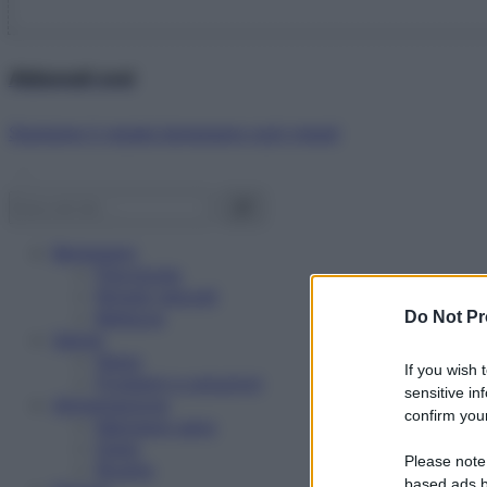
Abbonati ora!
Starbene ti regala benessere ogni mese!
Benessere
Psicologia
Rimedi naturali
Bellezza
Do Not Pr
Salute
News
If you wish 
Problemi e soluzioni
sensitive in
Alimentazione
confirm your
Mangiare sano
Diete
Please note
Ricette
based ads b