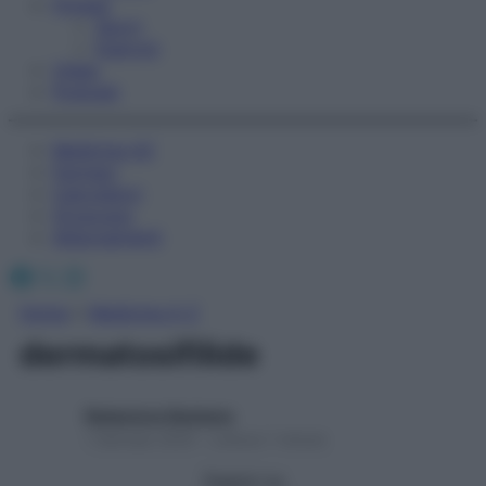
Fitness
Sport
Esercizi
Video
Podcast
Medicina AZ
Farmaci
Calcolatori
Oroscopo
Abbonamenti
Facebook
X
Instagram
Home
»
Medicina A-Z
dermatosifilide
Redazione Starbene
1 Gennaio 2025 – Lettura 1 minuto
Seguici su