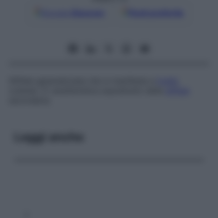
Google
Discover
Fonti preferite
Sifilide generalizzata che si manifesta a
livello
cutaneo. È caratteristica soprattutto della
sifilide
secondaria.
Leggi anche