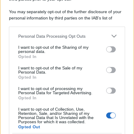
You may separately opt-out of the further disclosure of your
personal information by third parties on the IAB’s list of
downstream participants.
Personal Data Processing Opt Outs
This information may also be disclosed by us to third parties
on the IAB’s List of Downstream Participants that may further
I want to opt-out of the Sharing of my
disclose it to other third parties.
personal data.
Opted In
Please note that this website/app uses one or more Google
services and may gather and store information including but
I want to opt-out of the Sale of my
Personal Data.
not limited to your visit or usage behaviour. You may click to
Opted In
grant or deny consent to Google and its third-party tags to
use your data for below specified purposes in below Google
I want to opt-out of processing my
consent section.
Personal Data for Targeted Advertising.
Opted In
I want to opt-out of Collection, Use,
Retention, Sale, and/or Sharing of my
Personal Data that Is Unrelated with the
Purposes for which it was collected.
Opted Out