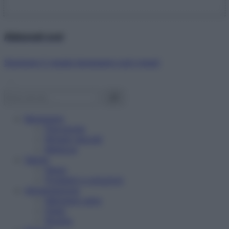
Abbonati ora!
Starbene ti regala benessere ogni mese!
Benessere
Psicologia
Rimedi naturali
Bellezza
Salute
News
Problemi e soluzioni
Alimentazione
Mangiare sano
Diete
Ricette