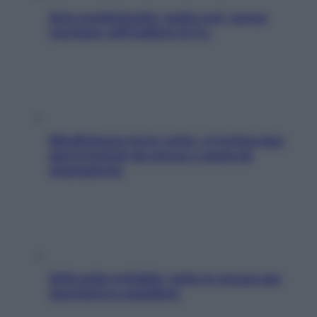
Aria condizionata: usala così, senza
rischiare raffreddore & Co.
Mindfulness tra le vette: a Cortina due
giorni lontani da stress e ansia da
smartphone
SOS pelle irritabile: tutte le mosse per
riportarla in equilibrio