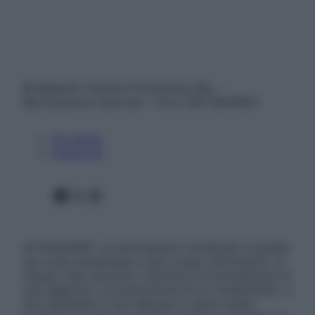
© Belpietro Edizioni Periodiche SRL –
Riproduzione riservata – P.Iva 13673600964
Chi siamo
Pubblicità
Facebook
X
Instagram
ATTENZIONE: Le informazioni contenute in questo
sito sono presentate a solo scopo informativo, in
nessun caso possono costituire la formulazione di
una diagnosi o la prescrizione di un trattamento, e
non intendono e non devono in alcun modo