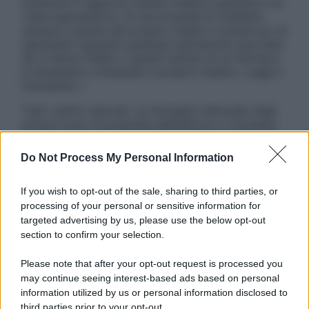
sostituire il rapporto diretto medico-paziente o la
visita specialistica. Si raccomanda di chiedere
sempre il parere del proprio medico curante e/o di
specialisti riguardo qualsiasi indicazione riportata.
Se si hanno dubbi o quesiti sull’uso di un farmaco
è necessario contattare il proprio medico. Leggi il
Disclaimer »
Tutti i diritti riservati. Le immagini utilizzate negli
articoli sono di proprietà dell’editore o concesse
in licenza per l’uso. È vietata la riproduzione non
autorizzata.
Do Not Process My Personal Information
If you wish to opt-out of the sale, sharing to third parties, or
processing of your personal or sensitive information for
Informativa
targeted advertising by us, please use the below opt-out
Privacy Policy
section to confirm your selection.
Cookie Policy
Note Legali
Please note that after your opt-out request is processed you
Preferenze Privacy
may continue seeing interest-based ads based on personal
information utilized by us or personal information disclosed to
third parties prior to your opt-out.