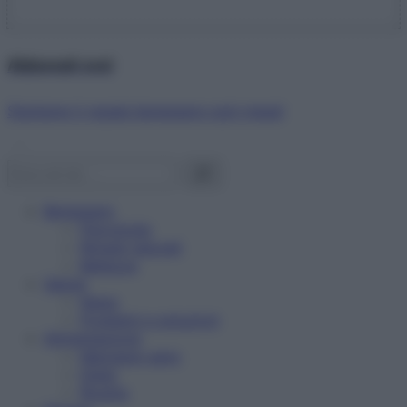
Abbonati ora!
Starbene ti regala benessere ogni mese!
Benessere
Psicologia
Rimedi naturali
Bellezza
Salute
News
Problemi e soluzioni
Alimentazione
Mangiare sano
Diete
Ricette