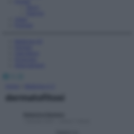
Fitness
Sport
Esercizi
Video
Podcast
Medicina AZ
Farmaci
Calcolatori
Oroscopo
Abbonamenti
Facebook
X
Instagram
Home
»
Medicina A-Z
dermatofitosi
Redazione Starbene
1 Gennaio 2025 – Lettura 1 minuto
Seguici su