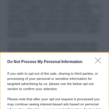
non intendono e non devono in alcun modo
sostituire il rapporto diretto medico-paziente o la
visita specialistica. Si raccomanda di chiedere
sempre il parere del proprio medico curante e/o di
specialisti riguardo qualsiasi indicazione riportata.
Se si hanno dubbi o quesiti sull’uso di un farmaco
è necessario contattare il proprio medico. Leggi il
Disclaimer »
Tutti i diritti riservati. Le immagini utilizzate negli
articoli sono di proprietà dell’editore o concesse
in licenza per l’uso. È vietata la riproduzione non
autorizzata.
Do Not Process My Personal Information
If you wish to opt-out of the sale, sharing to third parties, or
processing of your personal or sensitive information for
Informativa
targeted advertising by us, please use the below opt-out
Privacy Policy
section to confirm your selection.
Cookie Policy
Note Legali
Please note that after your opt-out request is processed you
Preferenze Privacy
may continue seeing interest-based ads based on personal