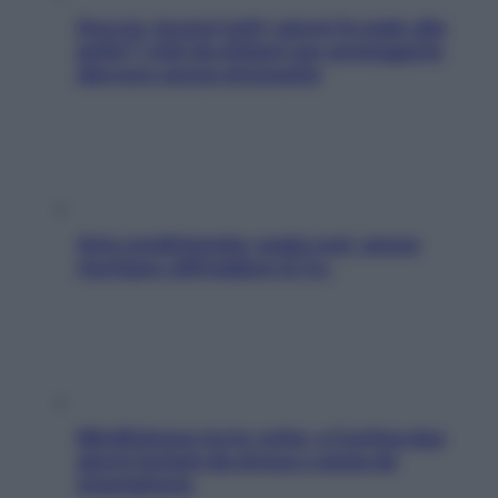
Doccia, lavarsi tutti i giorni fa male alla
pelle? I miti da sfatare per proteggerla
davvero senza stressarla
Aria condizionata: usala così, senza
rischiare raffreddore & Co.
Mindfulness tra le vette: a Cortina due
giorni lontani da stress e ansia da
smartphone