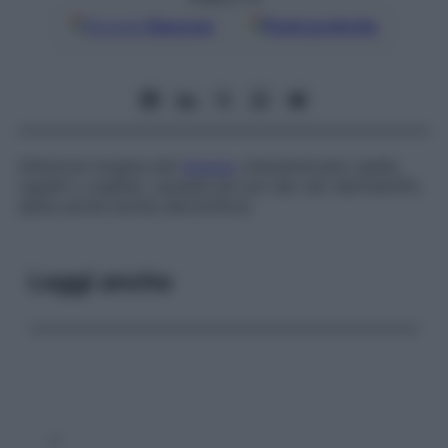
Google
Discover
Fonti preferite
Infezione fungina del
tessuto
cheratinizzato (pelle,
capelli o unghie), causata da uno dei vari dermatofiti,
detta anche anche
dermofitosi
.
Leggi anche