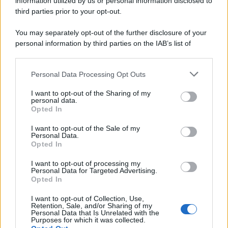
information utilized by us or personal information disclosed to
third parties prior to your opt-out.
You may separately opt-out of the further disclosure of your
personal information by third parties on the IAB’s list of
downstream participants.
Personal Data Processing Opt Outs
This information may also be disclosed by us to third parties
on the IAB’s List of Downstream Participants that may further
I want to opt-out of the Sharing of my
disclose it to other third parties.
personal data.
Opted In
Please note that this website/app uses one or more Google
services and may gather and store information including but
I want to opt-out of the Sale of my
Personal Data.
not limited to your visit or usage behaviour. You may click to
Opted In
grant or deny consent to Google and its third-party tags to
use your data for below specified purposes in below Google
I want to opt-out of processing my
consent section.
Personal Data for Targeted Advertising.
Opted In
I want to opt-out of Collection, Use,
Retention, Sale, and/or Sharing of my
Personal Data that Is Unrelated with the
Purposes for which it was collected.