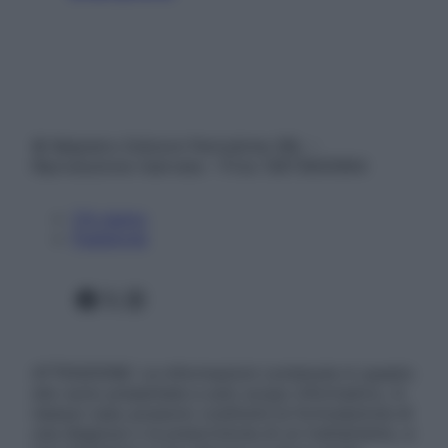
© Belpietro Edizioni Periodiche SRL –
Riproduzione riservata – P.Iva 13673600964
Chi siamo
Pubblicità
Facebook
X
Instagram
ATTENZIONE: Le informazioni contenute in questo
sito sono presentate a solo scopo informativo, in
nessun caso possono costituire la formulazione di
una diagnosi o la prescrizione di un trattamento, e