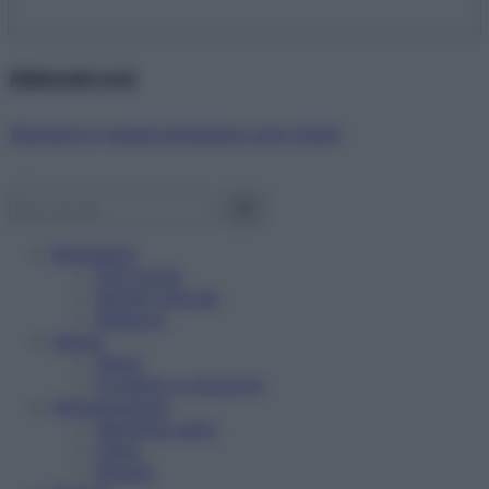
Abbonati ora!
Starbene ti regala benessere ogni mese!
Benessere
Psicologia
Rimedi naturali
Bellezza
Salute
News
Problemi e soluzioni
Alimentazione
Mangiare sano
Diete
Ricette