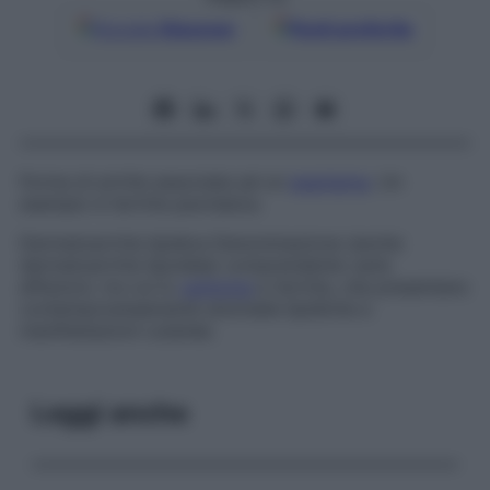
Google
Discover
Fonti preferite
Forma di artrite associata ad un
esantema
. Un
esempio è l’artrite psoriasica.
Dermatoartrite lipidica
Denominazione (anche
dermatoartrite lipoidea)
comprendente varie
affezioni, tra cui lo
xantoma
e l’artrite, che presentano
contemporaneamente anomalie lipidiche e
manifestazioni cutanee.
Leggi anche