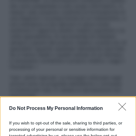
ATTENZIONE: Le informazioni contenute in questo
sito sono presentate a solo scopo informativo, in
nessun caso possono costituire la formulazione di
una diagnosi o la prescrizione di un trattamento, e
non intendono e non devono in alcun modo
sostituire il rapporto diretto medico-paziente o la
visita specialistica. Si raccomanda di chiedere
sempre il parere del proprio medico curante e/o di
specialisti riguardo qualsiasi indicazione riportata.
Se si hanno dubbi o quesiti sull’uso di un farmaco
è necessario contattare il proprio medico. Leggi il
Disclaimer »
Tutti i diritti riservati. Le immagini utilizzate negli
articoli sono di proprietà dell’editore o concesse
in licenza per l’uso. È vietata la riproduzione non
autorizzata.
Do Not Process My Personal Information
Informativa
If you wish to opt-out of the sale, sharing to third parties, or
Privacy Policy
processing of your personal or sensitive information for
Cookie Policy
targeted advertising by us, please use the below opt-out