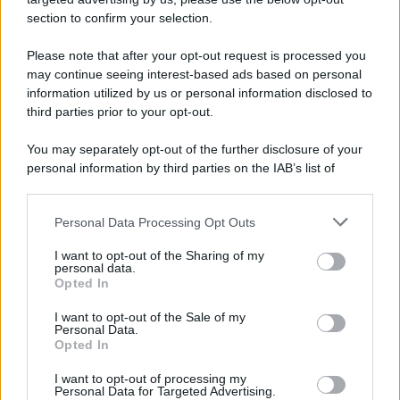
Note Legali
section to confirm your selection.
Preferenze Privacy
Please note that after your opt-out request is processed you
may continue seeing interest-based ads based on personal
information utilized by us or personal information disclosed to
third parties prior to your opt-out.
You may separately opt-out of the further disclosure of your
personal information by third parties on the IAB’s list of
downstream participants.
Personal Data Processing Opt Outs
This information may also be disclosed by us to third parties
on the IAB’s List of Downstream Participants that may further
I want to opt-out of the Sharing of my
disclose it to other third parties.
personal data.
Opted In
Please note that this website/app uses one or more Google
services and may gather and store information including but
I want to opt-out of the Sale of my
Personal Data.
not limited to your visit or usage behaviour. You may click to
Opted In
grant or deny consent to Google and its third-party tags to
use your data for below specified purposes in below Google
I want to opt-out of processing my
consent section.
Personal Data for Targeted Advertising.