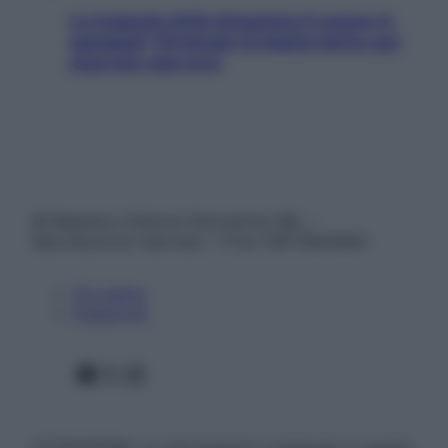
La trappola della dopamina ti segue in
spiaggia? Strategie di digital detox per
staccare davvero
© Belpietro Edizioni Periodiche SRL –
Riproduzione riservata – P.Iva 13673600964
Chi siamo
Pubblicità
Facebook
X
Instagram