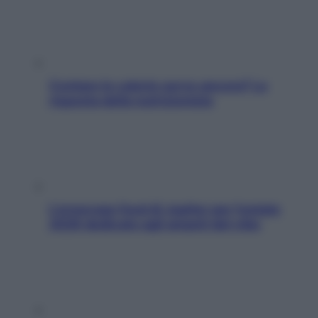
Contare le calorie serve ancora? La
risposta della nutrizionista
L’oroscopo food di Jupiter per l’estate
2026 dedicato agli amanti del cibo