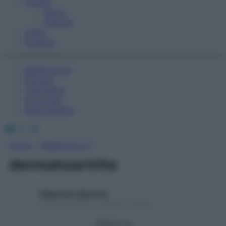
Fitness
Sport
Esercizi
Video
Podcast
Medicina AZ
Farmaci
Calcolatori
Oroscopo
Abbonamenti
Facebook
X
Instagram
Home
»
Medicina A-Z
dermatoartrite
Redazione Starbene
1 Gennaio 2025 – Lettura 1 minuto
Seguici su