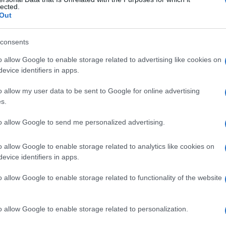
 gallinae
lected.
Out
consents
Le
o allow Google to enable storage related to advertising like cookies on
evice identifiers in apps.
ti preferite
o allow my user data to be sent to Google for online advertising
s.
to allow Google to send me personalized advertising.
o allow Google to enable storage related to analytics like cookies on
 di altri uccelli diffuso in tutto il mondo. Se
evice identifiers in apps.
’
eruzione
cutanea e
prurito
, soprattutto dopo
o allow Google to enable storage related to functionality of the website
o allow Google to enable storage related to personalization.