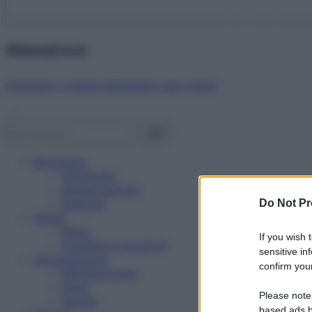
Abbonati ora!
Starbene ti regala benessere ogni mese!
Benessere
Psicologia
Rimedi naturali
Bellezza
Do Not Pr
Salute
News
If you wish 
Problemi e soluzioni
sensitive in
Alimentazione
confirm your
Mangiare sano
Diete
Please note
Ricette
based ads b