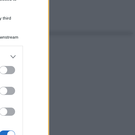
 third
Downstream
er and store
to grant or
ed purposes