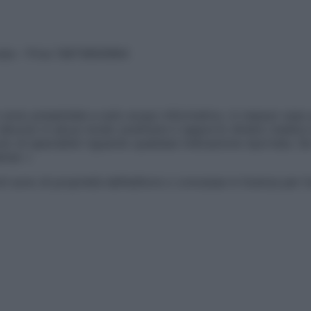
vata – P.Iva 13673600964
sono presentate a solo scopo informativo, in nessun caso p
devono in alcun modo sostituire il rapporto diretto medico-p
 di specialisti riguardo qualsiasi indicazione riportata. Se
aimer »
ticoli sono di proprietà dell’editore o concesse in licenza per 