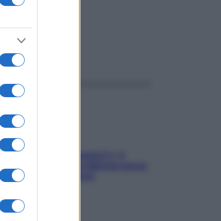
ggi anche
«Oggi che se magnamo?»: 4
ricette facili di Max Mariola senza
pesare gli ingredienti