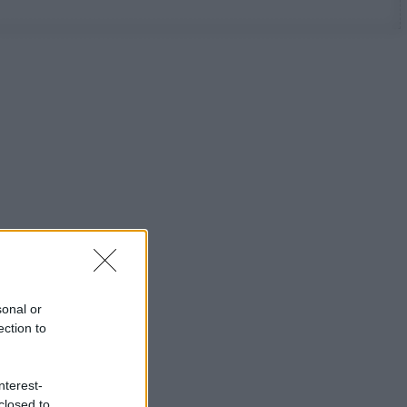
sonal or
ection to
nterest-
closed to