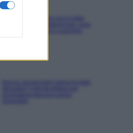
Perché la pressione con il caldo
scende e sale all’improvviso: cosa
succede alle donne e cosa fare
subito
Doccia, lavarsi tutti i giorni fa male
alla pelle? I miti da sfatare per
proteggerla davvero senza
stressarla