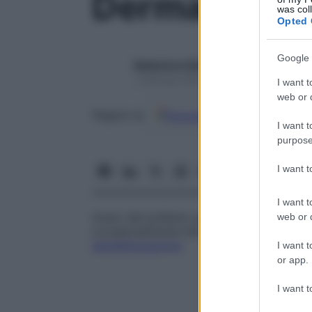
Dermanyssus
was col
Opted 
Google 
Redazione Starbene
1 Gennaio 2025 – Lettura 1 minuto
I want t
web or d
Google
Discover
Fon
Seguici su
I want t
purpose
I want 
I want t
Acaro del pollame, parassita delle galline e
web or d
occasionalmente attacca l’uomo causa un
sensibilizzazione
.
I want t
or app.
I want t