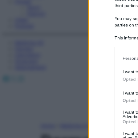
Fitness
third parties
Sport
Esercizi
You may sepa
Video
parties on t
Podcast
This informa
Medicina AZ
Participants
Farmaci
Calcolatori
Please note
Persona
Oroscopo
information 
Abbonamenti
deny consent
I want t
in below Go
Facebook
X
Instagram
Opted 
I want t
Opted 
I want 
Advertis
Opted 
Home
»
Medicina A-Z
I want t
of my P