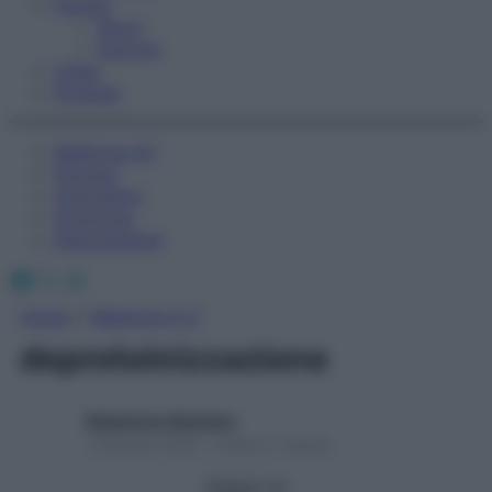
Fitness
Sport
Esercizi
Video
Podcast
Medicina AZ
Farmaci
Calcolatori
Oroscopo
Abbonamenti
Facebook
X
Instagram
Home
»
Medicina A-Z
deproteinizzazione
Redazione Starbene
1 Gennaio 2025 – Lettura 1 minuto
Seguici su