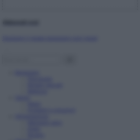
Abbonati ora!
Starbene ti regala benessere ogni mese!
Benessere
Psicologia
Rimedi naturali
Bellezza
Salute
News
Problemi e soluzioni
Alimentazione
Mangiare sano
Diete
Ricette