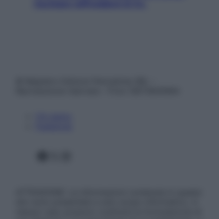
rischiare raffreddore & Co.
© Belpietro Edizioni Periodiche SRL –
Riproduzione riservata – P.Iva 13673600964
Chi siamo
Pubblicità
Facebook
X
Instagram
ATTENZIONE: Le informazioni contenute in questo
sito sono presentate a solo scopo informativo, in
nessun caso possono costituire la formulazione di