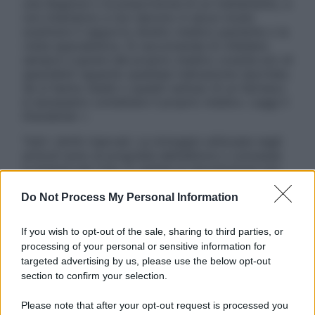
una diagnosi o la prescrizione di un trattamento, e
non intendono e non devono in alcun modo
sostituire il rapporto diretto medico-paziente o la
visita specialistica. Si raccomanda di chiedere
sempre il parere del proprio medico curante e/o di
specialisti riguardo qualsiasi indicazione riportata.
Se si hanno dubbi o quesiti sull’uso di un farmaco
è necessario contattare il proprio medico. Leggi il
Disclaimer »
Tutti i diritti riservati. Le immagini utilizzate negli
articoli sono di proprietà dell’editore o concesse
in licenza per l’uso. È vietata la riproduzione non
autorizzata.
Do Not Process My Personal Information
If you wish to opt-out of the sale, sharing to third parties, or
Informativa
processing of your personal or sensitive information for
Privacy Policy
targeted advertising by us, please use the below opt-out
Cookie Policy
section to confirm your selection.
Note Legali
Preferenze Privacy
Please note that after your opt-out request is processed you