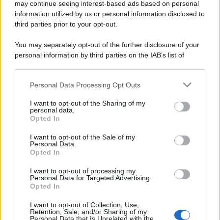
may continue seeing interest-based ads based on personal
information utilized by us or personal information disclosed to
third parties prior to your opt-out.
You may separately opt-out of the further disclosure of your
personal information by third parties on the IAB’s list of
downstream participants.
Personal Data Processing Opt Outs
This information may also be disclosed by us to third parties
on the IAB’s List of Downstream Participants that may further
I want to opt-out of the Sharing of my
disclose it to other third parties.
personal data.
Opted In
Please note that this website/app uses one or more Google
services and may gather and store information including but
I want to opt-out of the Sale of my
Personal Data.
not limited to your visit or usage behaviour. You may click to
Opted In
grant or deny consent to Google and its third-party tags to
use your data for below specified purposes in below Google
I want to opt-out of processing my
consent section.
Personal Data for Targeted Advertising.
Opted In
I want to opt-out of Collection, Use,
Retention, Sale, and/or Sharing of my
Personal Data that Is Unrelated with the