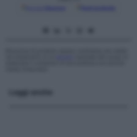
Google
Discover
Fonti preferite
Rimozione di proteine; spesso costituisce uno stadio
nel trattamento di un
estratto
tessutale allo scopo di
analizzare il contenuto di una sostanza con piccola
massa molecolare.
Leggi anche