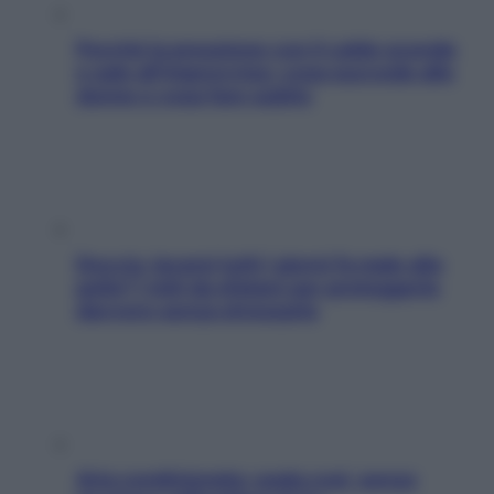
Perché la pressione con il caldo scende
e sale all’improvviso: cosa succede alle
donne e cosa fare subito
Doccia, lavarsi tutti i giorni fa male alla
pelle? I miti da sfatare per proteggerla
davvero senza stressarla
Aria condizionata: usala così, senza