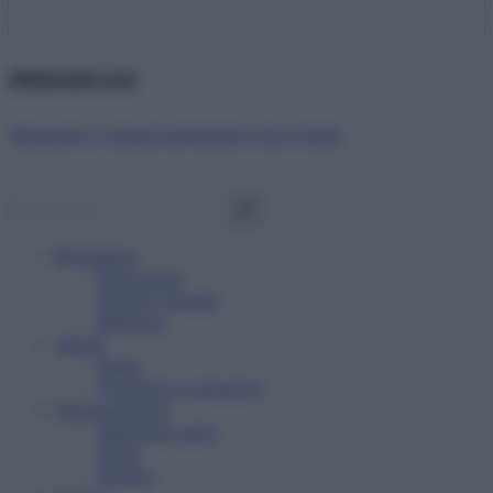
Abbonati ora!
Starbene ti regala benessere ogni mese!
Benessere
Psicologia
Rimedi naturali
Bellezza
Salute
News
Problemi e soluzioni
Alimentazione
Mangiare sano
Diete
Ricette