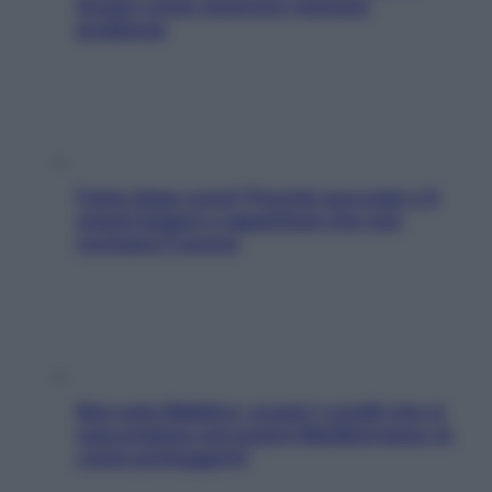
Scopri come risolvere l’annoso
problema
Fame dopo cena? Perché succede e 6
snack leggeri e appetitosi che non
rovinano il sonno
Non solo Maldive: scopri i coralli che si
nascondono nel nostro Mediterraneo (e
come proteggerli)