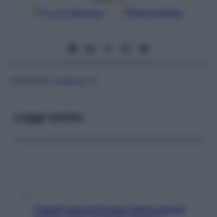
Google
Discover
Fonti preferite
Vedi Meigs,
sindrome
di
Leggi anche
Capelli spezzati lungo l’attaccatura?