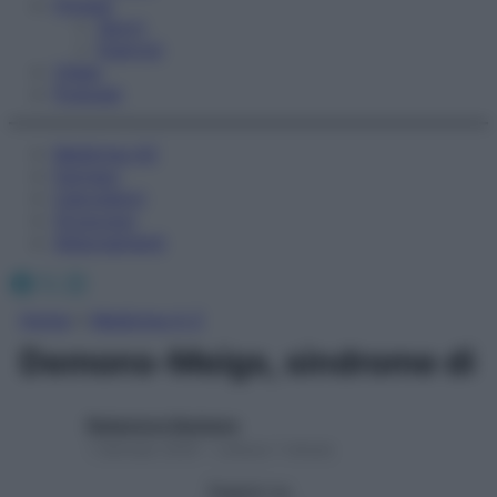
Fitness
Sport
Esercizi
Video
Podcast
Medicina AZ
Farmaci
Calcolatori
Oroscopo
Abbonamenti
Facebook
X
Instagram
Home
»
Medicina A-Z
Demons-Meigs, sindrome di
Redazione Starbene
1 Gennaio 2025 – Lettura 1 minuto
Seguici su