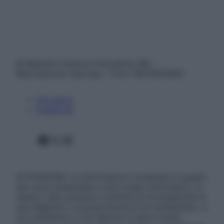
© Belpietro Edizioni Periodiche SRL –
Riproduzione riservata – P.Iva 13673600964
Chi siamo
Pubblicità
Facebook
X
Instagram
ATTENZIONE: Le informazioni contenute in questo
sito sono presentate a solo scopo informativo, in
nessun caso possono costituire la formulazione di
una diagnosi o la prescrizione di un trattamento, e
non intendono e non devono in alcun modo