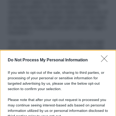
sostituire il rapporto diretto medico-paziente o la
visita specialistica. Si raccomanda di chiedere
sempre il parere del proprio medico curante e/o di
specialisti riguardo qualsiasi indicazione riportata.
Se si hanno dubbi o quesiti sull’uso di un farmaco
è necessario contattare il proprio medico. Leggi il
Disclaimer »
Tutti i diritti riservati. Le immagini utilizzate negli
articoli sono di proprietà dell’editore o concesse
in licenza per l’uso. È vietata la riproduzione non
autorizzata.
Do Not Process My Personal Information
If you wish to opt-out of the sale, sharing to third parties, or
processing of your personal or sensitive information for
Informativa
targeted advertising by us, please use the below opt-out
Privacy Policy
section to confirm your selection.
Cookie Policy
Note Legali
Please note that after your opt-out request is processed you
Preferenze Privacy
may continue seeing interest-based ads based on personal
information utilized by us or personal information disclosed to
third parties prior to your opt-out.