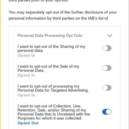
You may separately opt-out of the further disclosure of your
personal information by third parties on the IAB’s list of
downstream participants.
Personal Data Processing Opt Outs
This information may also be disclosed by us to third parties
on the IAB’s List of Downstream Participants that may further
I want to opt-out of the Sharing of my
disclose it to other third parties.
personal data.
Opted In
Please note that this website/app uses one or more Google
services and may gather and store information including but
I want to opt-out of the Sale of my
Personal Data.
not limited to your visit or usage behaviour. You may click to
Opted In
grant or deny consent to Google and its third-party tags to
use your data for below specified purposes in below Google
I want to opt-out of processing my
consent section.
Personal Data for Targeted Advertising.
Opted In
I want to opt-out of Collection, Use,
Retention, Sale, and/or Sharing of my
Personal Data that Is Unrelated with the
Purposes for which it was collected.
Opted Out