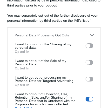
information utilized by us or personal information disclosed to
third parties prior to your opt-out.
You may separately opt-out of the further disclosure of your
personal information by third parties on the IAB’s list of
downstream participants.
Personal Data Processing Opt Outs
This information may also be disclosed by us to third parties
on the IAB’s List of Downstream Participants that may further
I want to opt-out of the Sharing of my
disclose it to other third parties.
personal data.
Opted In
Please note that this website/app uses one or more Google
services and may gather and store information including but
I want to opt-out of the Sale of my
Personal Data.
not limited to your visit or usage behaviour. You may click to
Opted In
grant or deny consent to Google and its third-party tags to
use your data for below specified purposes in below Google
I want to opt-out of processing my
consent section.
Personal Data for Targeted Advertising.
Opted In
I want to opt-out of Collection, Use,
Retention, Sale, and/or Sharing of my
Personal Data that Is Unrelated with the
Purposes for which it was collected.