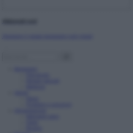
Abbonati ora!
Starbene ti regala benessere ogni mese!
Benessere
Psicologia
Rimedi naturali
Bellezza
Salute
News
Problemi e soluzioni
Alimentazione
Mangiare sano
Diete
Ricette