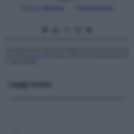
Google
Discover
Fonti preferite
Infestazione dei follicoli pilosebacei umani da parte di
acari del
genere
Demodex
, detta anche
demodecidosi
o
demodiciasi
.
Leggi anche