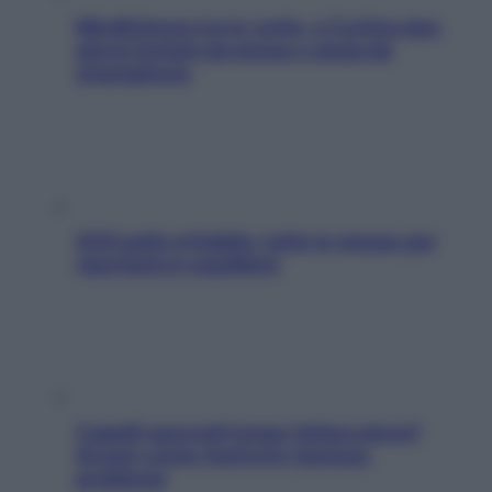
Mindfulness tra le vette: a Cortina due
giorni lontani da stress e ansia da
smartphone
SOS pelle irritabile: tutte le mosse per
riportarla in equilibrio
Capelli spezzati lungo l’attaccatura?
Scopri come risolvere l’annoso
problema