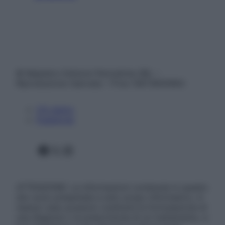
© Belpietro Edizioni Periodiche SRL –
Riproduzione riservata – P.Iva 13673600964
Chi siamo
Pubblicità
Facebook
X
Instagram
ATTENZIONE: Le informazioni contenute in questo
sito sono presentate a solo scopo informativo, in
nessun caso possono costituire la formulazione di
una diagnosi o la prescrizione di un trattamento, e