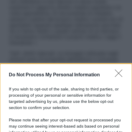
non intendono e non devono in alcun modo
sostituire il rapporto diretto medico-paziente o la
visita specialistica. Si raccomanda di chiedere
sempre il parere del proprio medico curante e/o di
specialisti riguardo qualsiasi indicazione riportata.
Se si hanno dubbi o quesiti sull’uso di un farmaco
è necessario contattare il proprio medico. Leggi il
Disclaimer »
Tutti i diritti riservati. Le immagini utilizzate negli
articoli sono di proprietà dell’editore o concesse
in licenza per l’uso. È vietata la riproduzione non
autorizzata.
Do Not Process My Personal Information
If you wish to opt-out of the sale, sharing to third parties, or
processing of your personal or sensitive information for
Informativa
targeted advertising by us, please use the below opt-out
Privacy Policy
section to confirm your selection.
Cookie Policy
Note Legali
Please note that after your opt-out request is processed you
Preferenze Privacy
may continue seeing interest-based ads based on personal