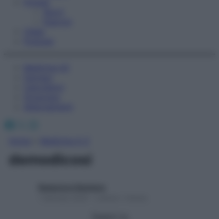
Fitness
Sport
Esercizi
Video
Podcast
Medicina AZ
Farmaci
Calcolatori
Oroscopo
Abbonamenti
Facebook
X
Instagram
Home
»
Medicina A-Z
demodicosi
Redazione Starbene
1 Gennaio 2025 – Lettura 1 minuto
Seguici su