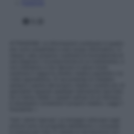
Pubblicità
Facebook
X
Instagram
ATTENZIONE: Le informazioni contenute in questo
sito sono presentate a solo scopo informativo, in
nessun caso possono costituire la formulazione di
una diagnosi o la prescrizione di un trattamento, e
non intendono e non devono in alcun modo
sostituire il rapporto diretto medico-paziente o la
visita specialistica. Si raccomanda di chiedere
sempre il parere del proprio medico curante e/o di
specialisti riguardo qualsiasi indicazione riportata.
Se si hanno dubbi o quesiti sull’uso di un farmaco
è necessario contattare il proprio medico. Leggi il
Disclaimer »
Tutti i diritti riservati. Le immagini utilizzate negli
articoli sono di proprietà dell’editore o concesse
in licenza per l’uso. È vietata la riproduzione non