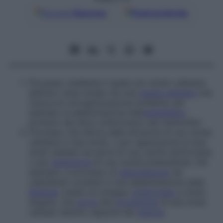
Google
Discover
Fonti preferite
Processo mediante il quale uno strato cellulare
definito viene isolato da una
massa cellulare
che
manca di un’organizzazione evidente, per
esempio la delaminazione dell’
endoblasto
primario dal disco embrionario dei mammiferi.
Processo che deriva dalla divisione di uno strato
cellulare in due strati, o per separazione di due
strati cellulari da parte di una cavità neoformata
o per
estensione
di una cavità preesistente. Per
esempio, il processo di
gastrulazione
nei
celenterati consiste in una delaminazione della
blastula
, stadio di sviluppo
embrionale
a strato
singolo, che
porta
alla
formazione
di due strati
cellulari distinti, separati dal
celoma
.