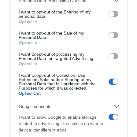
Personal Data Processing Opt Outs
This information may also be disclosed by us to third parties
on the IAB’s List of Downstream Participants that may further
I want to opt-out of the Sharing of my
disclose it to other third parties.
personal data.
Opted In
Please note that this website/app uses one or more Google
services and may gather and store information including but
I want to opt-out of the Sale of my
Personal Data.
not limited to your visit or usage behaviour. You may click to
Opted In
grant or deny consent to Google and its third-party tags to
use your data for below specified purposes in below Google
I want to opt-out of processing my
consent section.
Personal Data for Targeted Advertising.
Opted In
I want to opt-out of Collection, Use,
Retention, Sale, and/or Sharing of my
Personal Data that Is Unrelated with the
Purposes for which it was collected.
Opted Out
Google consents
I want to allow Google to enable storage
related to advertising like cookies on web or
device identifiers in apps.