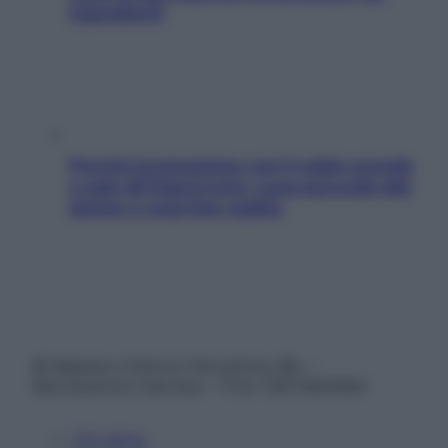
ingredienti
Perché la pressione con il caldo scende
e sale all’improvviso: cosa succede alle
donne e cosa fare subito
© Belpietro Edizioni Periodiche SRL –
Riproduzione riservata – P.Iva 13673600964
Chi siamo