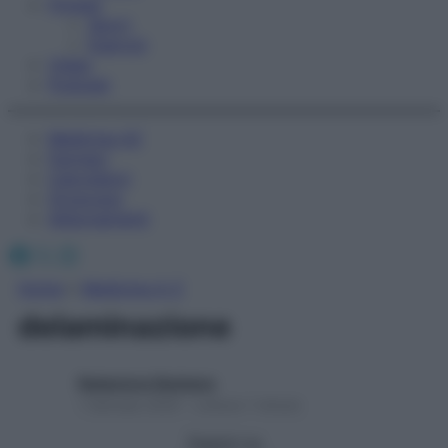
Fitness
Sport
Esercizi
Video
Podcast
Medicina AZ
Farmaci
Calcolatori
Oroscopo
Abbonamenti
Facebook
X
Instagram
Home
»
Medicina A-Z
delaminazione
Redazione Starbene
1 Gennaio 2025 – Lettura 1 minuto
Seguici su