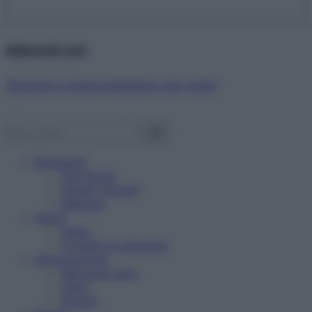
Abbonati ora!
Starbene ti regala benessere ogni mese!
Benessere
Psicologia
Rimedi naturali
Bellezza
Salute
News
Problemi e soluzioni
Alimentazione
Mangiare sano
Diete
Ricette