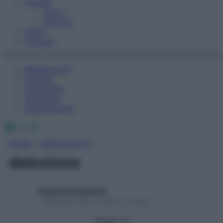
Fitness
Sport
Esercizi
Video
Podcast
Medicina AZ
Farmaci
Calcolatori
Oroscopo
Abbonamenti
Facebook
X
Instagram
Home
»
Medicina A-Z
deiezione
Redazione Starbene
1 Gennaio 2025 – Lettura 1 minuto
Seguici su