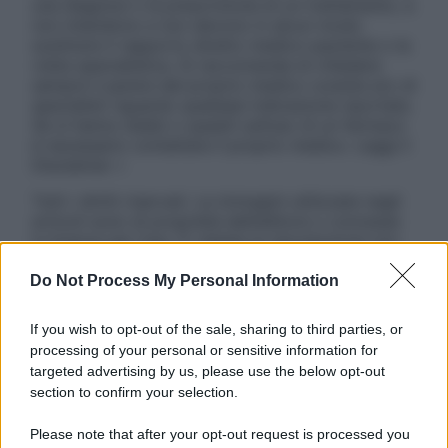
una diagnosi o la prescrizione di un trattamento, e
non intendono e non devono in alcun modo
sostituire il rapporto diretto medico-paziente o la
visita specialistica. Si raccomanda di chiedere
sempre il parere del proprio medico curante e/o di
specialisti riguardo qualsiasi indicazione riportata.
Se si hanno dubbi o quesiti sull’uso di un farmaco
è necessario contattare il proprio medico. Leggi il
Disclaimer »
Tutti i diritti riservati. Le immagini utilizzate negli
articoli sono di proprietà dell’editore o concesse
in licenza per l’uso. È vietata la riproduzione non
autorizzata.
Do Not Process My Personal Information
If you wish to opt-out of the sale, sharing to third parties, or
Informativa
processing of your personal or sensitive information for
Privacy Policy
targeted advertising by us, please use the below opt-out
Cookie Policy
section to confirm your selection.
Note Legali
Preferenze Privacy
Please note that after your opt-out request is processed you