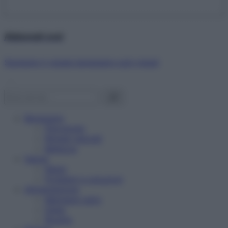
Abbonati ora!
Starbene ti regala benessere ogni mese!
Benessere
Psicologia
Rimedi naturali
Bellezza
Salute
News
Problemi e soluzioni
Alimentazione
Mangiare sano
Diete
Ricette