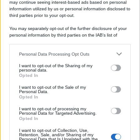
may continue seeing interest-based ads based on personal
information utilized by us or personal information disclosed to
third parties prior to your opt-out.
You may separately opt-out of the further disclosure of your
personal information by third parties on the IAB’s list of
downstream participants.
Personal Data Processing Opt Outs
This information may also be disclosed by us to third parties
on the IAB’s List of Downstream Participants that may further
I want to opt-out of the Sharing of my
disclose it to other third parties.
personal data.
Opted In
Please note that this website/app uses one or more Google
services and may gather and store information including but
I want to opt-out of the Sale of my
Personal Data.
not limited to your visit or usage behaviour. You may click to
Opted In
grant or deny consent to Google and its third-party tags to
use your data for below specified purposes in below Google
I want to opt-out of processing my
consent section.
Personal Data for Targeted Advertising.
Opted In
I want to opt-out of Collection, Use,
Retention, Sale, and/or Sharing of my
Personal Data that Is Unrelated with the