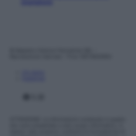
smartphone
© Belpietro Edizioni Periodiche SRL –
Riproduzione riservata – P.Iva 13673600964
Chi siamo
Pubblicità
Facebook
X
Instagram
ATTENZIONE: Le informazioni contenute in questo
sito sono presentate a solo scopo informativo, in
nessun caso possono costituire la formulazione di