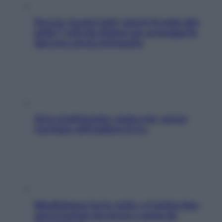
Doccia, lavarsi tutti i giorni fa male alla
pelle? I miti da sfatare per proteggerla
davvero senza stressarla
Aria condizionata: usala così, senza
rischiare raffreddore & Co.
Mindfulness tra le vette: a Cortina due
giorni lontani da stress e ansia da