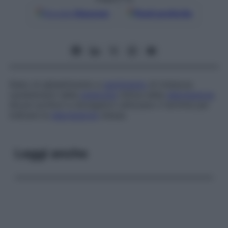
Google
Discover
Fonti preferite
Stato di abbattimento e
sentimento
di tristezza
caratteristici della
sindrome
clinica della
depressione
.
Alcuni scrittori e divulgatori utilizzano il termine per
indicare la
depressione
stessa.
Leggi anche