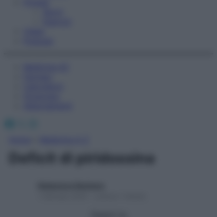
Fitness
Sport
Esercizi
Video
Podcast
Medicina AZ
Farmaci
Calcolatori
Oroscopo
Abbonamenti
Facebook
X
Instagram
Home
»
Medicina A-Z
Deficit di piridossina
Redazione Starbene
1 Gennaio 2025 – Lettura 1 minuto
Seguici su