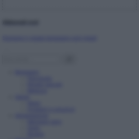
Abbonati ora!
Starbene ti regala benessere ogni mese!
Benessere
Psicologia
Rimedi naturali
Bellezza
Salute
News
Problemi e soluzioni
Alimentazione
Mangiare sano
Diete
Ricette