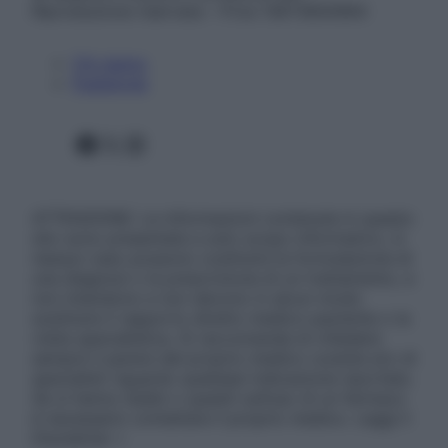
Riproduzione riservata – P.Iva 13673600964
Chi siamo
Pubblicità
Facebook
X
Instagram
ATTENZIONE: Le informazioni contenute in questo
sito sono presentate a solo scopo informativo, in
nessun caso possono costituire la formulazione di
una diagnosi o la prescrizione di un trattamento, e
non intendono e non devono in alcun modo
sostituire il rapporto diretto medico-paziente o la
visita specialistica. Si raccomanda di chiedere
sempre il parere del proprio medico curante e/o di
specialisti riguardo qualsiasi indicazione riportata.
Se si hanno dubbi o quesiti sull’uso di un farmaco
è necessario contattare il proprio medico. Leggi il
Disclaimer »