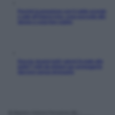
Perché la pressione con il caldo scende
e sale all’improvviso: cosa succede alle
donne e cosa fare subito
Doccia, lavarsi tutti i giorni fa male alla
pelle? I miti da sfatare per proteggerla
davvero senza stressarla
© Belpietro Edizioni Periodiche SRL –