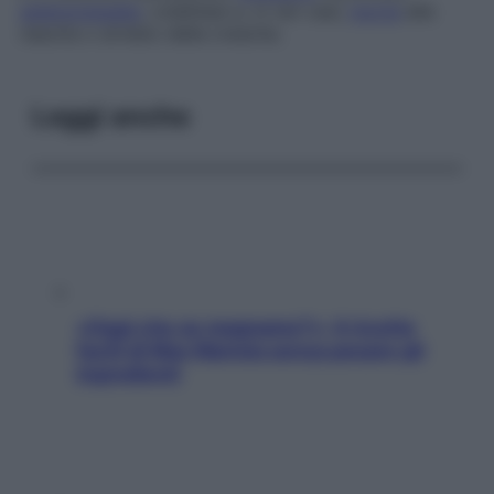
splenomegalia
, colelitiasi e, in rari casi,
morte
alla
nascita o arresto della crescita.
Leggi anche
«Oggi che se magnamo?»: 4 ricette
facili di Max Mariola senza pesare gli
ingredienti