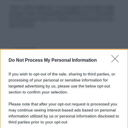
Tutti i diritti riservati. Le immagini utilizzate negli
articoli sono di proprietà dell’editore o concesse
in licenza per l’uso. È vietata la riproduzione non
autorizzata.
Informativa
Privacy Policy
Do Not Process My Personal Information
Cookie Policy
Note Legali
Preferenze Privacy
If you wish to opt-out of the sale, sharing to third parties, or
processing of your personal or sensitive information for
targeted advertising by us, please use the below opt-out
section to confirm your selection.
Please note that after your opt-out request is processed you
may continue seeing interest-based ads based on personal
information utilized by us or personal information disclosed to
third parties prior to your opt-out.