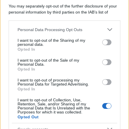
You may separately opt-out of the further disclosure of your
personal information by third parties on the IAB’s list of
downstream participants.
Personal Data Processing Opt Outs
This information may also be disclosed by us to third parties
on the IAB’s List of Downstream Participants that may further
I want to opt-out of the Sharing of my
disclose it to other third parties.
personal data.
Opted In
Please note that this website/app uses one or more Google
services and may gather and store information including but
I want to opt-out of the Sale of my
Personal Data.
not limited to your visit or usage behaviour. You may click to
Opted In
grant or deny consent to Google and its third-party tags to
use your data for below specified purposes in below Google
I want to opt-out of processing my
consent section.
Personal Data for Targeted Advertising.
Opted In
I want to opt-out of Collection, Use,
Retention, Sale, and/or Sharing of my
Personal Data that Is Unrelated with the
Purposes for which it was collected.
Opted Out