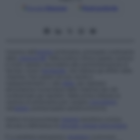
Google
Discover
Fonti preferite
Carenza dell’
enzima
piridossina, principale costituente
della
vitamina B6
. Nella pratica clinica questa carenza
è molto spesso secondaria alla somministrazione di
farmaci come l’
isoniazide
, che inibisce gli effetti della
vitamina. Può essere dovuto anche a
malassorbimento o alla
dieta
, per esempio
all’omissione involontaria della vitamina dai cibi
confezionati per bambini. Nella prima infanzia la
carenza di piridossina può causare
convulsioni
,
nell’
adulto
polineuropatia sensitivomotoria.
Deficit di piruvochinasi
Anemia
emolitica cronica
dovuta a deficienza di
piruvato chinasi eritrocitaria
.
È a carattere autosomico
recessivo
e provoca