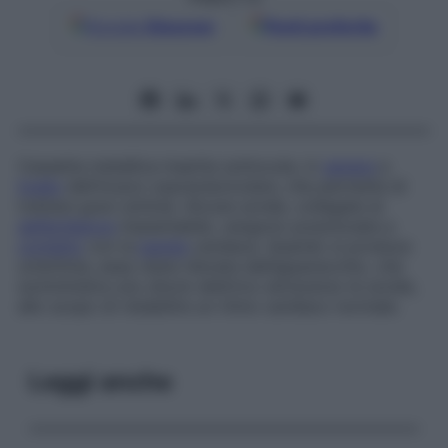
Google
Discover
Fonti preferite
Cassetta metallica inserita sottocute, in
genere
a
livello
dell’incavo sopraclavicolare, che permette di
trattare gravi aritmie. Alcune sonde, collegate al
defibrillatore
impiantabile, vengono posizionate a
contatto
con la
parete
cardiaca. Quando si produce
un’aritmia, essa viene rilevata dall’apparecchio, che
somministra uno shock elettrico attraverso le sonde,
allo scopo di ristabilire un ritmo cardiaco normale.
Leggi anche