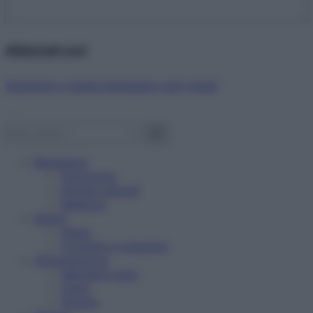
Abbonati ora!
Starbene ti regala benessere ogni mese!
Benessere
Psicologia
Rimedi naturali
Bellezza
Salute
News
Problemi e soluzioni
Alimentazione
Mangiare sano
Diete
Ricette