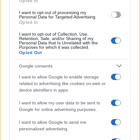
Opted In
grant or deny consent to Google and its third-party tags to
use your data for below specified purposes in below Google
I want to opt-out of processing my
consent section.
Personal Data for Targeted Advertising.
Opted In
I want to opt-out of Collection, Use,
Retention, Sale, and/or Sharing of my
Personal Data that Is Unrelated with the
Purposes for which it was collected.
Opted Out
Google consents
I want to allow Google to enable storage
related to advertising like cookies on web or
device identifiers in apps.
I want to allow my user data to be sent to
Google for online advertising purposes.
I want to allow Google to send me
personalized advertising.