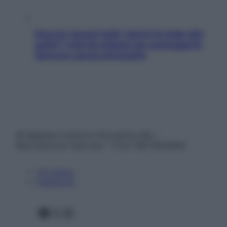
Doccia, lavarsi tutti i giorni fa male alla
pelle? I miti da sfatare per proteggerla
davvero senza stressarla
© Belpietro Edizioni Periodiche SRL –
Riproduzione riservata – P.Iva 13673600964
Chi siamo
Pubblicità
Facebook
X
Instagram