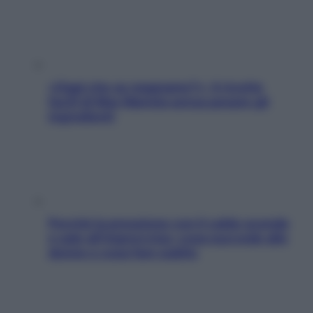
«Oggi che se magnamo?»: 4 ricette
facili di Max Mariola senza pesare gli
ingredienti
Perché la pressione con il caldo scende
e sale all’improvviso: cosa succede alle
donne e cosa fare subito