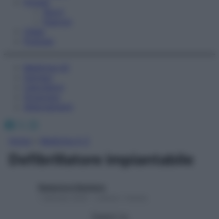
Fitness
Sport
Esercizi
Video
Podcast
Medicina AZ
Farmaci
Calcolatori
Oroscopo
Abbonamenti
Facebook
X
Instagram
Home
»
Medicina A-Z
Defibrillatore impiantabile
Redazione Starbene
1 Gennaio 2025 – Lettura 1 minuto
Seguici su