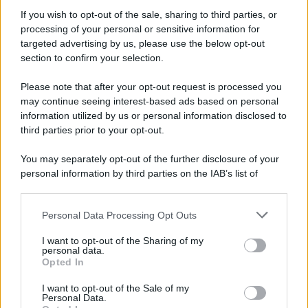
Informativa
Privacy Policy
If you wish to opt-out of the sale, sharing to third parties, or
Cookie Policy
processing of your personal or sensitive information for
Note Legali
targeted advertising by us, please use the below opt-out
Preferenze Privacy
section to confirm your selection.
Please note that after your opt-out request is processed you
may continue seeing interest-based ads based on personal
information utilized by us or personal information disclosed to
third parties prior to your opt-out.
You may separately opt-out of the further disclosure of your
personal information by third parties on the IAB’s list of
downstream participants.
Personal Data Processing Opt Outs
This information may also be disclosed by us to third parties
on the IAB’s List of Downstream Participants that may further
I want to opt-out of the Sharing of my
disclose it to other third parties.
personal data.
Opted In
Please note that this website/app uses one or more Google
services and may gather and store information including but
I want to opt-out of the Sale of my
Personal Data.
not limited to your visit or usage behaviour. You may click to