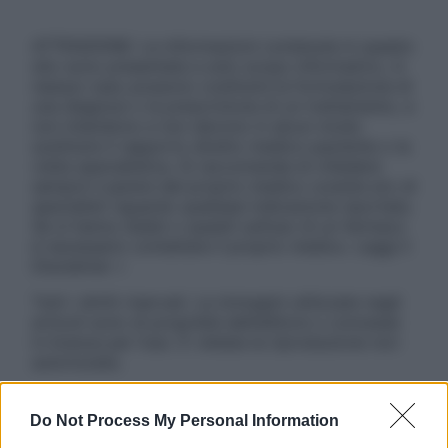
ATTENZIONE: Le informazioni contenute in questo
sito sono presentate a solo scopo informativo, in
nessun caso possono costituire la formulazione di
una diagnosi o la prescrizione di un trattamento, e
non intendono e non devono in alcun modo
sostituire il rapporto diretto medico-paziente o la
visita specialistica. Si raccomanda di chiedere
sempre il parere del proprio medico curante e/o di
specialisti riguardo qualsiasi indicazione riportata.
Se si hanno dubbi o quesiti sull’uso di un farmaco
è necessario contattare il proprio medico. Leggi il
Disclaimer »
Tutti i diritti riservati. Le immagini utilizzate negli
articoli sono di proprietà dell’editore o concesse
in licenza per l’uso. È vietata la riproduzione non
autorizzata.
Do Not Process My Personal Information