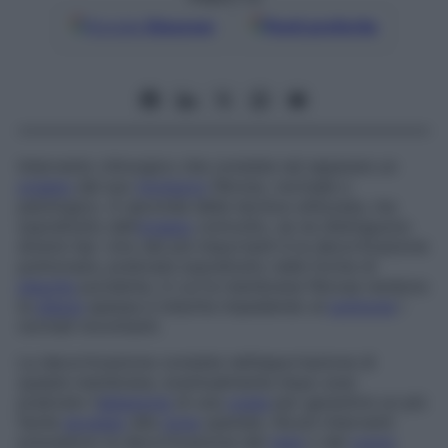
Google
Discover
Fonti preferite
Intervento chirurgico che consiste nel separare un
organo
dal suo
involucro
fibroso, normale o
patologico. A seconda della tecnica utilizzata, ma
soprattutto dell’
organo
coinvolto, se ne distinguono
diversi tipi. Uno dei più importanti è la decorticazione
polmonare, praticata soprattutto nelle forme di
pleurite
purulenta, in cui le membrane fibrose rendono
la
pleura
spessa e indurita impedendo al
polmone
i
normali movimenti.
La decorticazione consiste nell’asportazione di
queste membrane, eventualmente dopo aver
praticato l’
ablazione
di una
costa
per garantirsi un più
facile
accesso
alla
zona
operata. Alcuni interventi
prevedono la decorticazione del
rene
o del
cuore
.