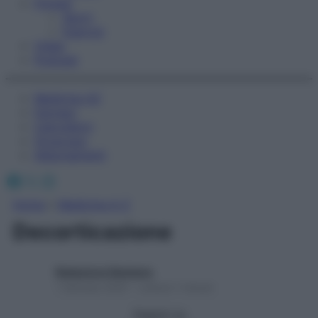
Fitness
Sport
Esercizi
Video
Podcast
Medicina AZ
Farmaci
Calcolatori
Oroscopo
Abbonamenti
Facebook
X
Instagram
Home
»
Medicina A-Z
Decorticazione
Redazione Starbene
1 Gennaio 2025 – Lettura 1 minuto
Seguici su