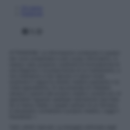
Chi siamo
Pubblicità
Facebook
X
Instagram
ATTENZIONE: Le informazioni contenute in questo
sito sono presentate a solo scopo informativo, in
nessun caso possono costituire la formulazione di
una diagnosi o la prescrizione di un trattamento, e
non intendono e non devono in alcun modo
sostituire il rapporto diretto medico-paziente o la
visita specialistica. Si raccomanda di chiedere
sempre il parere del proprio medico curante e/o di
specialisti riguardo qualsiasi indicazione riportata.
Se si hanno dubbi o quesiti sull’uso di un farmaco
è necessario contattare il proprio medico. Leggi il
Disclaimer »
Tutti i diritti riservati. Le immagini utilizzate negli