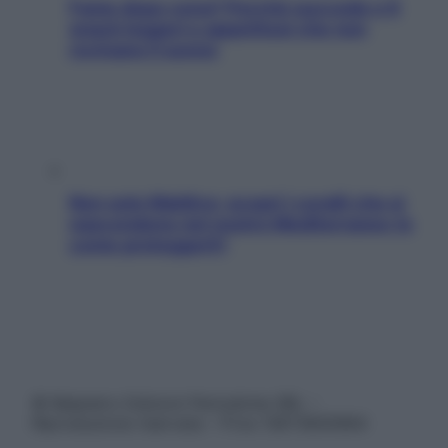
Fame dopo cena? Perché succede e 6
snack leggeri e appetitosi che non
rovinano il sonno
Non solo Maldive: scopri i coralli che si
nascondono nel nostro Mediterraneo (e
come proteggerli)
© Belpietro Edizioni Periodiche SRL –
Riproduzione riservata – P.Iva 13673600964