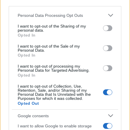
downstream participants.
Personal Data Processing Opt Outs
This information may also be disclosed by us to third parties
on the IAB’s List of Downstream Participants that may further
I want to opt-out of the Sharing of my
disclose it to other third parties.
personal data.
Opted In
Please note that this website/app uses one or more Google
services and may gather and store information including but
I want to opt-out of the Sale of my
Personal Data.
not limited to your visit or usage behaviour. You may click to
Opted In
grant or deny consent to Google and its third-party tags to
use your data for below specified purposes in below Google
I want to opt-out of processing my
consent section.
Personal Data for Targeted Advertising.
Opted In
I want to opt-out of Collection, Use,
Retention, Sale, and/or Sharing of my
Personal Data that Is Unrelated with the
Purposes for which it was collected.
Opted Out
Google consents
I want to allow Google to enable storage