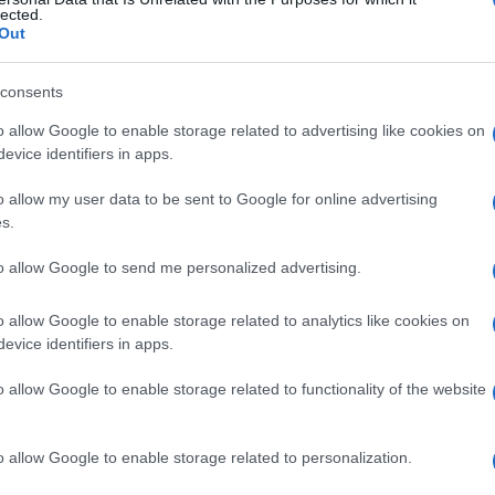
namento
lected.
Out
consents
Le
o allow Google to enable storage related to advertising like cookies on
evice identifiers in apps.
ti preferite
o allow my user data to be sent to Google for online advertising
s.
to allow Google to send me personalized advertising.
o allow Google to enable storage related to analytics like cookies on
ata
.
evice identifiers in apps.
ssociata alla
diuresi
e alla riduzione del
volume
assenza di peso.
o allow Google to enable storage related to functionality of the website
o allow Google to enable storage related to personalization.