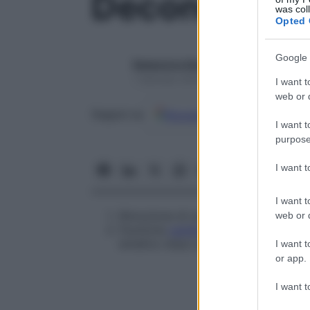
Decondizio
was col
Opted 
Google 
Redazione Starbene
1 Gennaio 2025 – Lettura 1 minuto
I want t
web or d
Google
Discover
Fon
Seguici su
I want t
purpose
I want 
I want t
Rimozione di una
risposta condizion
web or d
Funzione
cardiovascolare
alterata a
ematico dopo prolungati periodi di 
I want t
or app.
I want t