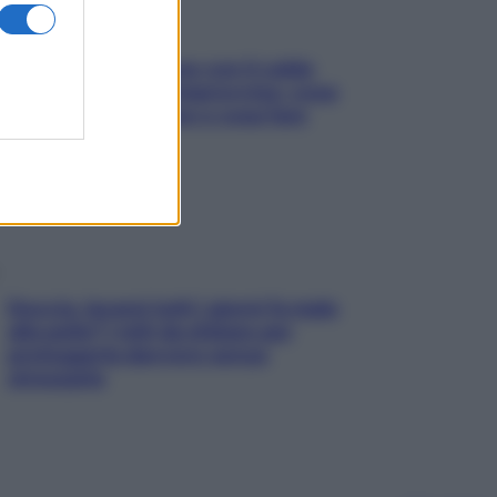
Perché la pressione con il caldo
scende e sale all’improvviso: cosa
succede alle donne e cosa fare
subito
Doccia, lavarsi tutti i giorni fa male
alla pelle? I miti da sfatare per
proteggerla davvero senza
stressarla