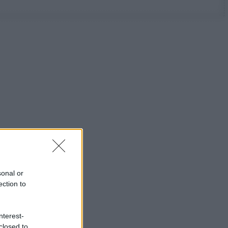
sonal or
ection to
nterest-
closed to