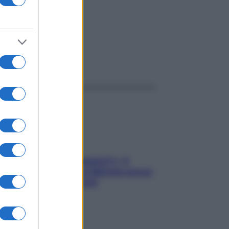
ggi anche
«Oggi che se magnamo?»: 4
ricette facili di Max Mariola senza
pesare gli ingredienti