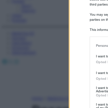
Fitness
third parties
Sport
Esercizi
You may sepa
Video
parties on t
Podcast
This informa
Medicina AZ
Participants
Farmaci
Calcolatori
Please note
Persona
Oroscopo
information 
Abbonamenti
deny consent
I want t
in below Go
Facebook
X
Instagram
Opted 
I want t
Opted 
I want 
Advertis
Opted 
Home
»
Medicina A-Z
I want t
of my P