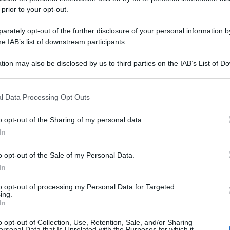
 prior to your opt-out.
rately opt-out of the further disclosure of your personal information by
he IAB’s list of downstream participants.
tion may also be disclosed by us to third parties on the IAB’s List of 
 that may further disclose it to other third parties.
 that this website/app uses one or more Google services and may gath
l Data Processing Opt Outs
including but not limited to your visit or usage behaviour. You may click 
 to Google and its third-party tags to use your data for below specifi
o opt-out of the Sharing of my personal data.
ogle consent section.
In
o opt-out of the Sale of my Personal Data.
In
to opt-out of processing my Personal Data for Targeted
ing.
In
o opt-out of Collection, Use, Retention, Sale, and/or Sharing
ersonal Data that Is Unrelated with the Purposes for which it