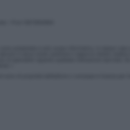
vata – P.Iva 13673600964
sono presentate a solo scopo informativo, in nessun caso p
devono in alcun modo sostituire il rapporto diretto medico-p
 di specialisti riguardo qualsiasi indicazione riportata. Se
aimer »
ticoli sono di proprietà dell’editore o concesse in licenza per 