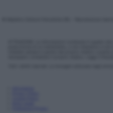
© Belpietro Edizioni Periodiche SRL – Riproduzione riser
ATTENZIONE: Le informazioni contenute in questo sito 
prescrizione di un trattamento, e non intendono e non 
chiedere sempre il parere del proprio medico curante e/o
necessario contattare il proprio medico. Leggi il Discl
Tutti i diritti riservati. Le immagini utilizzate negli ar
Informativa
Privacy Policy
Cookie Policy
Note Legali
Preferenze Privacy