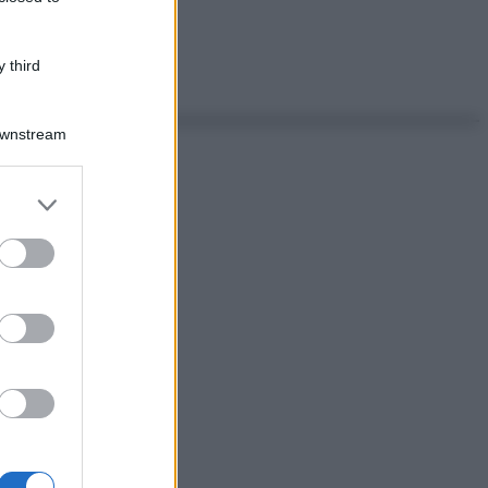
 third
Downstream
er and store
to grant or
ed purposes