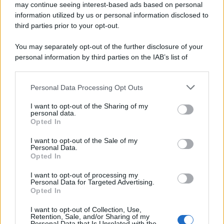
may continue seeing interest-based ads based on personal
information utilized by us or personal information disclosed to
third parties prior to your opt-out.
You may separately opt-out of the further disclosure of your
personal information by third parties on the IAB’s list of
downstream participants.
Personal Data Processing Opt Outs
This information may also be disclosed by us to third parties
on the IAB’s List of Downstream Participants that may further
I want to opt-out of the Sharing of my
disclose it to other third parties.
personal data.
Opted In
Please note that this website/app uses one or more Google
services and may gather and store information including but
I want to opt-out of the Sale of my
Personal Data.
not limited to your visit or usage behaviour. You may click to
Opted In
grant or deny consent to Google and its third-party tags to
use your data for below specified purposes in below Google
I want to opt-out of processing my
consent section.
Personal Data for Targeted Advertising.
Opted In
I want to opt-out of Collection, Use,
Retention, Sale, and/or Sharing of my
Personal Data that Is Unrelated with the