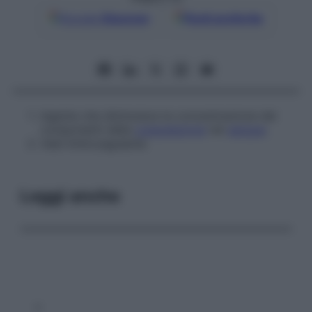
Google
Discover
Fonti preferite
Agente che diminuisce la concentrazione dei
componenti della
coagulazione
nel
sangue
.
Vedi
Anticoagulante
Leggi anche