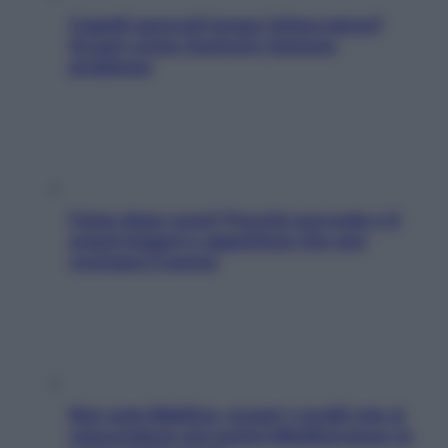
Capelli spezzati lungo l’attaccatura?
Scopri come risolvere l’annoso
problema
Fame dopo cena? Perché succede e 6
snack leggeri e appetitosi che non
rovinano il sonno
Non solo Maldive: scopri i coralli che si
nascondono nel nostro Mediterraneo (e