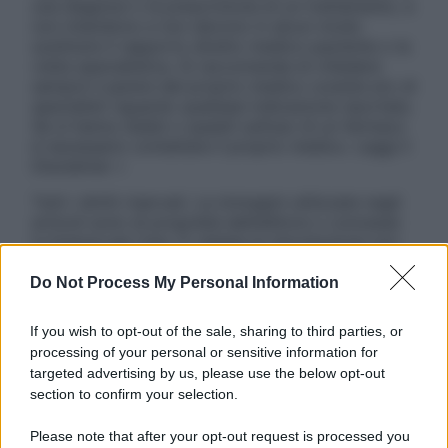
una diagnosi o la prescrizione di un trattamento, e
non intendono e non devono in alcun modo
sostituire il rapporto diretto medico-paziente o la
visita specialistica. Si raccomanda di chiedere
sempre il parere del proprio medico curante e/o di
specialisti riguardo qualsiasi indicazione riportata.
Se si hanno dubbi o quesiti sull’uso di un farmaco
è necessario contattare il proprio medico. Leggi il
Disclaimer »
Tutti i diritti riservati. Le immagini utilizzate negli
articoli sono di proprietà dell’editore o concesse
in licenza per l’uso. È vietata la riproduzione non
autorizzata.
Do Not Process My Personal Information
If you wish to opt-out of the sale, sharing to third parties, or
Informativa
processing of your personal or sensitive information for
Privacy Policy
targeted advertising by us, please use the below opt-out
Cookie Policy
section to confirm your selection.
Note Legali
Preferenze Privacy
Please note that after your opt-out request is processed you