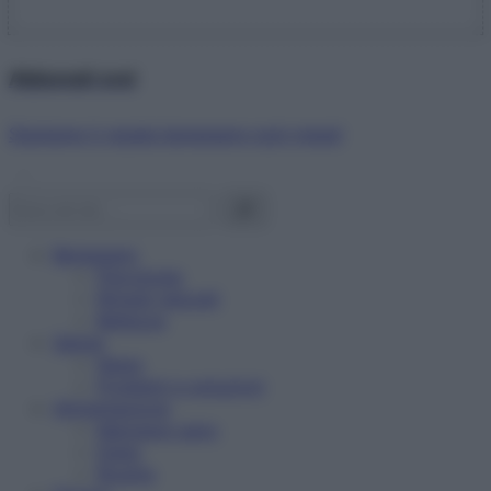
Abbonati ora!
Starbene ti regala benessere ogni mese!
Benessere
Psicologia
Rimedi naturali
Bellezza
Salute
News
Problemi e soluzioni
Alimentazione
Mangiare sano
Diete
Ricette