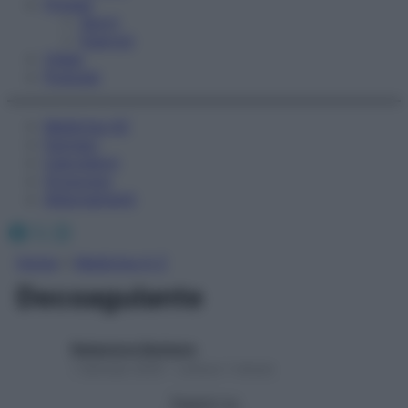
Fitness
Sport
Esercizi
Video
Podcast
Medicina AZ
Farmaci
Calcolatori
Oroscopo
Abbonamenti
Facebook
X
Instagram
Home
»
Medicina A-Z
Decoagulante
Redazione Starbene
1 Gennaio 2025 – Lettura 1 minuto
Seguici su