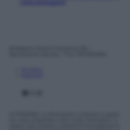
come proteggerli)
© Belpietro Edizioni Periodiche SRL –
Riproduzione riservata – P.Iva 13673600964
Chi siamo
Pubblicità
Facebook
X
Instagram
ATTENZIONE: Le informazioni contenute in questo
sito sono presentate a solo scopo informativo, in
nessun caso possono costituire la formulazione di